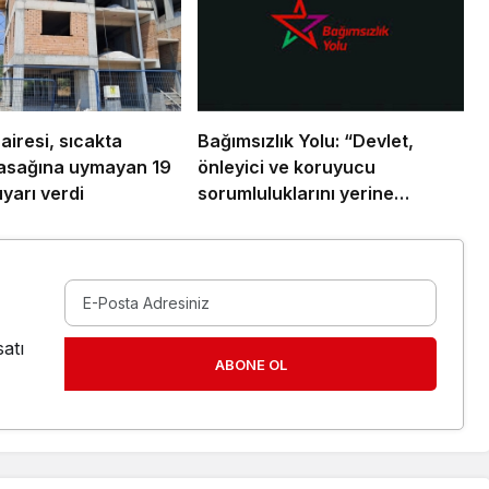
airesi, sıcakta
Bağımsızlık Yolu: “Devlet,
yasağına uymayan 19
önleyici ve koruyucu
uyarı verdi
sorumluluklarını yerine
getirmeli”
atı
ABONE OL