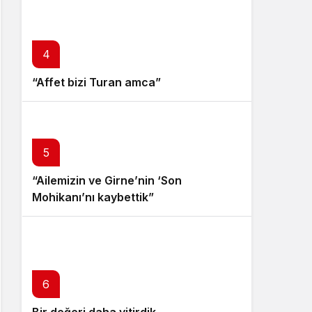
4
“Affet bizi Turan amca”
5
“Ailemizin ve Girne’nin ‘Son
Mohikanı’nı kaybettik”
6
Bir değeri daha yitirdik