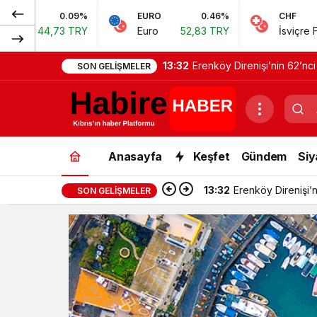
EURO
0.46%
CHF
0.62%
Euro
52,83 TRY
İsviçre Frangı
57,38 TRY
13:32
Erenköy Direnişi’nin 62’nci
SON GELIŞMELER
Anasayfa
Keşfet
Gündem
Siy
13:32
Erenköy Direnişi’n
SON GELIŞMELER