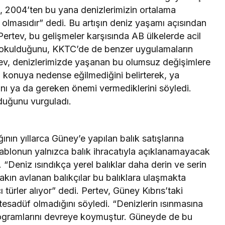
e, 2004’ten bu yana denizlerimizin ortalama
 olmasıdır” dedi. Bu artışın deniz yaşamı açısından
rtev, bu gelişmeler karşısında AB ülkelerde acil
sokulduğunu, KKTC’de de benzer uygulamaların
Pertev, denizlerimizde yaşanan bu olumsuz değişimlere
 konuya nedense eğilmediğini belirterek, ya
ını ya da gereken önemi vermediklerini söyledi.
lduğunu vurguladı.
ının yıllarca Güney’e yapılan balık satışlarına
ablonun yalnızca balık ihracatıyla açıklanamayacak
 “Deniz ısındıkça yerel balıklar daha derin ve serin
yakın avlanan balıkçılar bu balıklara ulaşmakta
acı türler alıyor” dedi. Pertev, Güney Kıbrıs’taki
 tesadüf olmadığını söyledi. “Denizlerin ısınmasına
rogramlarını devreye koymuştur. Güneyde de bu