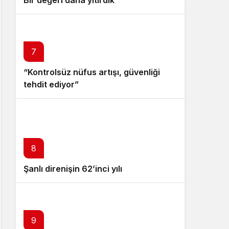
7
“Kontrolsüz nüfus artışı, güvenliği
tehdit ediyor”
8
Şanlı direnişin 62’inci yılı
9