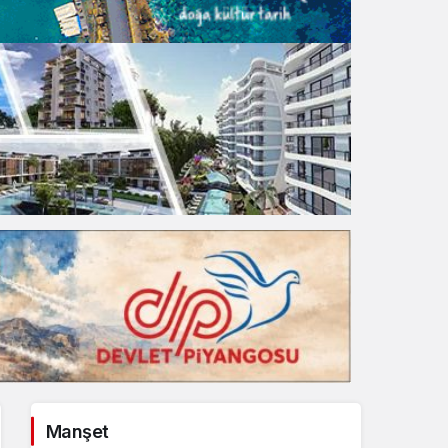
Gece Modu
Gece modunu seçin.
Sistem Modu
Sistem modunu seçin.
Manşet