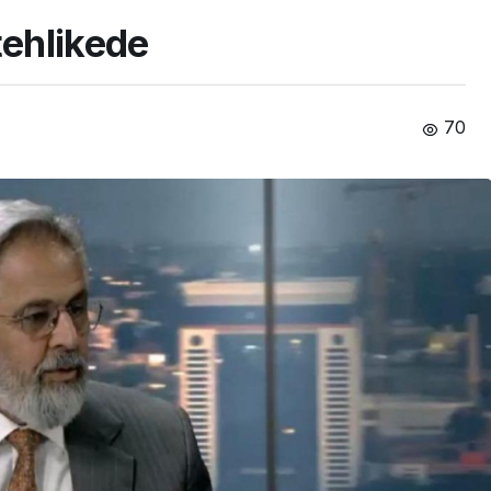
tehlikede
70