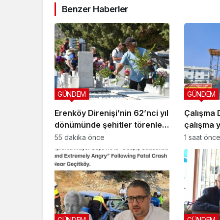
Benzer Haberler
GÜNDEM
GÜNDEM
Erenköy Direnişi’nin 62’nci yıl
Çalışma D
dönümünde şehitler törenle
çalışma 
anıldı
19 iş yer
55 dakika önce
1 saat önc
GÜNDEM
GÜNDEM