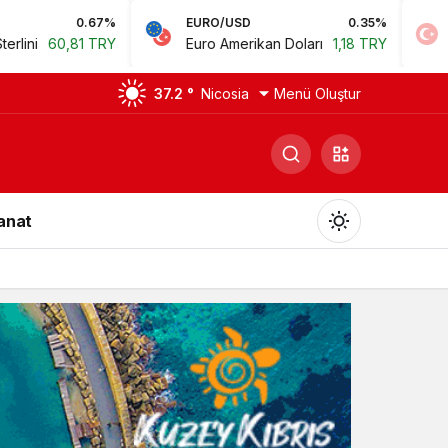
EURO/USD
0.35%
BIST
0.
Euro Amerikan Doları
1,18 TRY
Bist 100
14.168,35
37.2 °
Nicosia
Menü Oluştur
Sanat
Gündüz Modu
Gündüz modunu seçin.