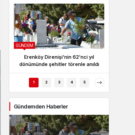
GÜNDEM
GÜNDEM
Erenköy Direnişi’nin 62’nci yıl
Çalışm
dönümünde şehitler törenle anıldı
yasağ
1
2
3
4
5
Gündemden Haberler