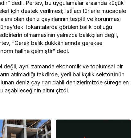
dır” dedi. Pertev, bu uygulamalar arasında küçük
eri için destek verilmesi; istilacı türlerle mücadele
alanı olan deniz çayırlarının tespiti ve korunması
üney’deki lokantalarda görülen balık bolluğu
edbirlerin olmamasının yalnızca balıkçıları değil,
ertev, “Gerek balık dükkânlarında gerekse
, norm haline gelmiştir” dedi.
el değil, aynı zamanda ekonomik ve toplumsal bir
ın atılmadığı takdirde, yerli balıkçılık sektörünün
bulunan deniz çayırları dahil denizlerimizde süregelen
laşabileceğinin altını çizdi.