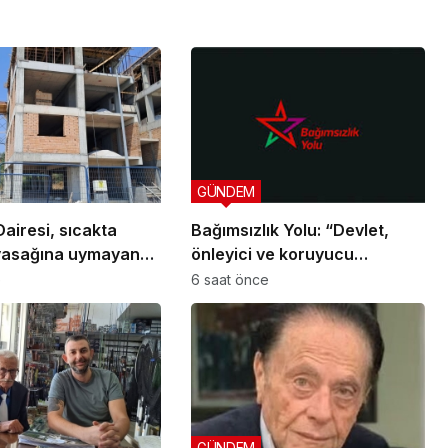
GÜNDEM
airesi, sıcakta
Bağımsızlık Yolu: “Devlet,
yasağına uymayan
önleyici ve koruyucu
ine uyarı verdi
sorumluluklarını yerine
e
6 saat önce
getirmeli”
GÜNDEM