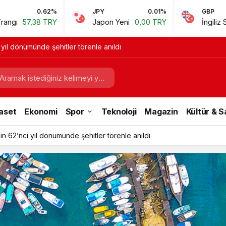
JPY
0.01%
GBP
0.67%
Japon Yeni
0,00 TRY
İngiliz Sterlini
60,81 TRY
 yıl dönümünde şehitler törenle anıldı
aset
Ekonomi
Spor
Teknoloji
Magazin
Kültür & 
in 62’nci yıl dönümünde şehitler törenle anıldı