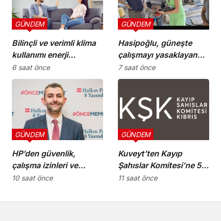
GÜNDEM
GÜNDEM
Bilinçli ve verimli klima
Hasipoğlu, güneşte
kullanımı enerji
çalışmayı yasaklayan
tüketimini azaltıyor
kararın uygulanmasını
6 saat önce
7 saat önce
Yeniboğaziçi’nde
denetledi
GÜNDEM
GÜNDEM
HP’den güvenlik,
Kuveyt’ten Kayıp
çalışma izinleri ve
Şahıslar Komitesi’ne 50
yurttaşlık
bin dolar katkı
10 saat önce
11 saat önce
uygulamalarına ilişkin
öneriler