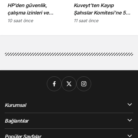
HP’den güvenlik,
Kuveyt’ten Kayıp
çalışma izinleri ve
Şahıslar Komitesi’ne 50
yurttaşlık
bin dolar katkı
10 saat önce
11 saat önce
uygulamalarına ilişkin
öneriler
Kurumsal
Bağlantılar
Popüler Sayfalar