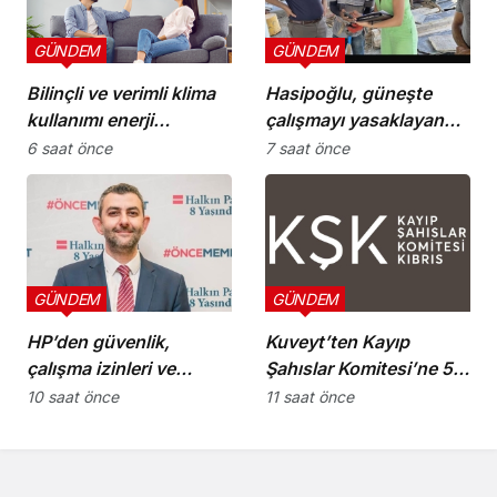
GÜNDEM
GÜNDEM
Bilinçli ve verimli klima
Hasipoğlu, güneşte
kullanımı enerji
çalışmayı yasaklayan
tüketimini azaltıyor
kararın uygulanmasını
6 saat önce
7 saat önce
Yeniboğaziçi’nde
denetledi
GÜNDEM
GÜNDEM
HP’den güvenlik,
Kuveyt’ten Kayıp
çalışma izinleri ve
Şahıslar Komitesi’ne 50
yurttaşlık
bin dolar katkı
10 saat önce
11 saat önce
uygulamalarına ilişkin
öneriler