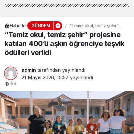
GÜNDEM
Haberler
“Temiz okul, temiz şehir”
projesine katılan 400’ü aşkın
“Temiz okul, temiz şehir” projesine
öğrenciye teşvik ödülleri
verildi
katılan 400’ü aşkın öğrenciye teşvik
ödülleri verildi
admin
tarafından yayınlandı
21 Mayıs 2026, 15:57
yayınlandı
66