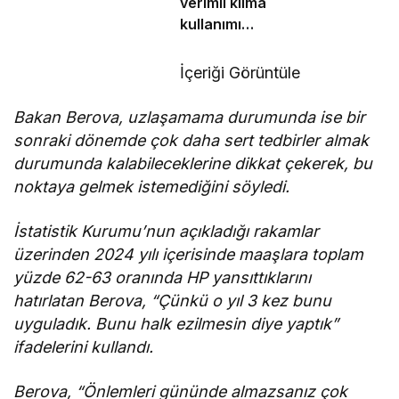
verimli klima
kullanımı
enerji
tüketimini
İçeriği Görüntüle
azaltıyor
Bakan Berova, uzlaşamama durumunda ise bir
sonraki dönemde çok daha sert tedbirler almak
durumunda kalabileceklerine dikkat çekerek, bu
noktaya gelmek istemediğini söyledi.
İstatistik Kurumu’nun açıkladığı rakamlar
üzerinden 2024 yılı içerisinde maaşlara toplam
yüzde 62-63 oranında HP yansıttıklarını
hatırlatan Berova, “Çünkü o yıl 3 kez bunu
uyguladık. Bunu halk ezilmesin diye yaptık”
ifadelerini kullandı.
Berova, “Önlemleri gününde almazsanız çok