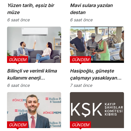
Yüzen tarih, eşsiz bir
Mavi sulara yazılan
müze
destan
6 saat önce
6 saat önce
GÜNDEM
GÜNDEM
Bilinçli ve verimli klima
Hasipoğlu, güneşte
kullanımı enerji
çalışmayı yasaklayan
tüketimini azaltıyor
kararın uygulanmasını
6 saat önce
7 saat önce
Yeniboğaziçi’nde
denetledi
GÜNDEM
GÜNDEM