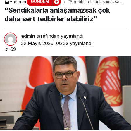
GÜNDEM
Haberler
“Sendikalarla anlaşamazsak
çok daha sert tedbirler
“Sendikalarla anlaşamazsak çok
alabiliriz”
daha sert tedbirler alabiliriz”
admin
tarafından yayınlandı
22 Mayıs 2026, 06:22
yayınlandı
69