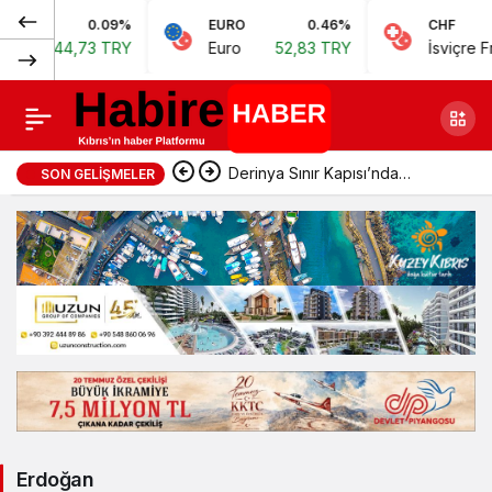
0.09%
EURO
0.46%
CHF
arı
44,73 TRY
Euro
52,83 TRY
İsviçre Fran
Derinya Sınır Kapısı’nda
SON GELIŞMELER
geçişler durduruldu
Erdoğan