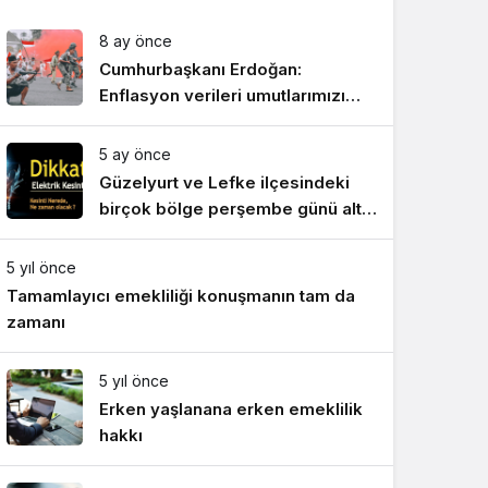
8 ay önce
Cumhurbaşkanı Erdoğan:
Enflasyon verileri umutlarımızı
artırdı
5 ay önce
Güzelyurt ve Lefke ilçesindeki
birçok bölge perşembe günü altı
saat elektriksiz kalacak
5 yıl önce
Tamamlayıcı emekliliği konuşmanın tam da
zamanı
5 yıl önce
Erken yaşlanana erken emeklilik
hakkı