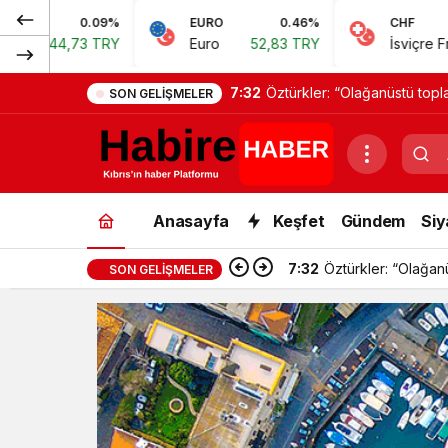
0.09%
EURO
0.46%
CHF
44,73 TRY
Euro
52,83 TRY
İsviçre Frangı
5
7:32
Öztürkler: “Olağanüstü topla
SON GELIŞMELER
Anasayfa
Keşfet
Gündem
Siy
7:32
Öztürkler: “Olağanü
SON GELIŞMELER