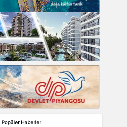
Gece Modu
Gece modunu seçin.
Sistem Modu
Sistem modunu seçin.
Popüler Haberler