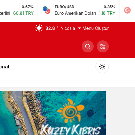
0.67%
EURO/USD
0.35%
BIST
0,81 TRY
Euro Amerikan Doları
1,18 TRY
Bist 100
32.8 °
Nicosia
Menü Oluştur
Sanat
Gündüz Modu
Gündüz modunu seçin.