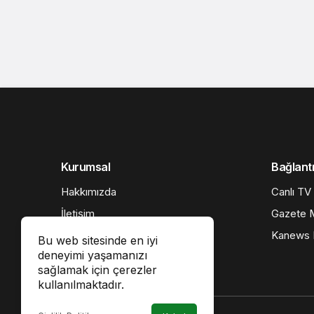
Kurumsal
Bağlantı
Hakkımızda
Canlı TV
İletişim
Gazete M
Künye
Kanews I
Bu web sitesinde en iyi
deneyimi yaşamanızı
Gizlilik politikası
sağlamak için çerezler
kullanılmaktadır.