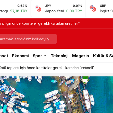
0.62%
JPY
0.01%
GBP
7,38 TRY
Japon Yeni
0,00 TRY
İngiliz Sterlini
6
ntı için önce komiteler gerekli kararları üretmeli”
aset
Ekonomi
Spor
Teknoloji
Magazin
Kültür & 
stü toplantı için önce komiteler gerekli kararları üretmeli”