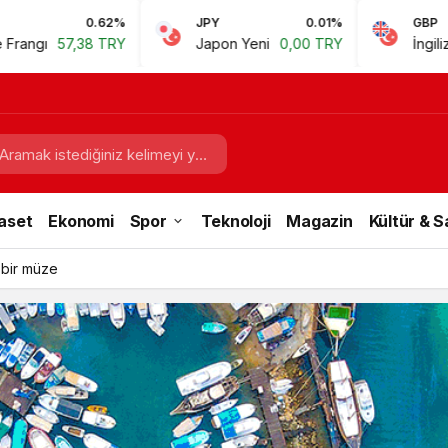
0.62%
JPY
0.01%
GBP
57,38 TRY
Japon Yeni
0,00 TRY
İngiliz Sterlini
aset
Ekonomi
Spor
Teknoloji
Magazin
Kültür & 
 bir müze