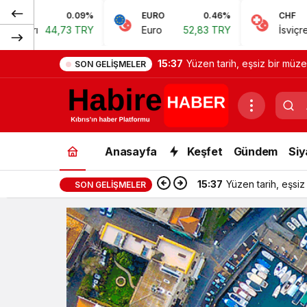
0.09%
EURO
0.46%
CHF
44,73 TRY
Euro
52,83 TRY
İsviçre Frangı
15:37
Yüzen tarih, eşsiz bir müze
SON GELIŞMELER
Anasayfa
Keşfet
Gündem
Siy
15:37
Yüzen tarih, eşsiz
SON GELIŞMELER