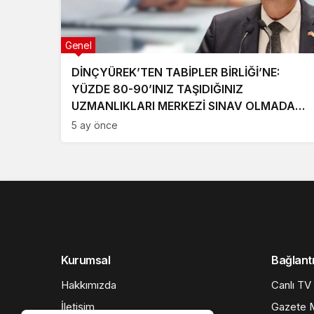
Genel
DİNÇYÜREK’TEN TABİPLER BİRLİĞİ’NE:
YÜZDE 80-90’INIZ TAŞIDIĞINIZ
UZMANLIKLARI MERKEZİ SINAV OLMADAN
ALDI
5 ay önce
Kurumsal
Bağlantı
Hakkımızda
Canlı TV
İletişim
Gazete M