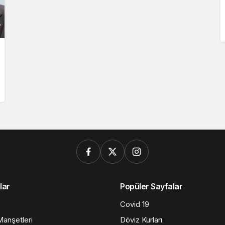
lar
Popüler Sayfalar
Covid 19
anşetleri
Döviz Kurları