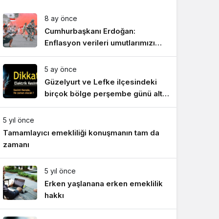
8 ay önce
Cumhurbaşkanı Erdoğan:
Enflasyon verileri umutlarımızı
artırdı
5 ay önce
Güzelyurt ve Lefke ilçesindeki
birçok bölge perşembe günü altı
saat elektriksiz kalacak
5 yıl önce
Tamamlayıcı emekliliği konuşmanın tam da
zamanı
5 yıl önce
Erken yaşlanana erken emeklilik
hakkı