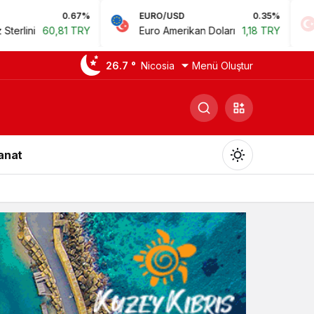
0.67%
EURO/USD
0.35%
BIST
60,81 TRY
Euro Amerikan Doları
1,18 TRY
Bist 1
26.7 °
Nicosia
Menü Oluştur
Sanat
Gündüz Modu
Gündüz modunu seçin.