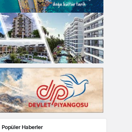
Gece Modu
Gece modunu seçin.
Sistem Modu
Sistem modunu seçin.
Popüler Haberler