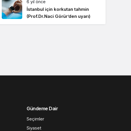
6 yıl önce
İstanbul için korkutan tahmin
(Prof.Dr.Naci Görür’den uyarı)
Gündeme Dair
Seçimler
Siyaset