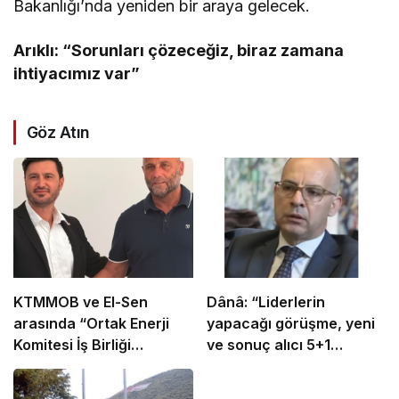
Bakanlığı’nda yeniden bir araya gelecek.
Arıklı: “Sorunları çözeceğiz, biraz zamana
ihtiyacımız var”
Göz Atın
KTMMOB ve El-Sen
Dânâ: “Liderlerin
arasında “Ortak Enerji
yapacağı görüşme, yeni
Komitesi İş Birliği
ve sonuç alıcı 5+1
Protokolü” imzalandı
toplantısına hazırlık
niteliği taşıyor”