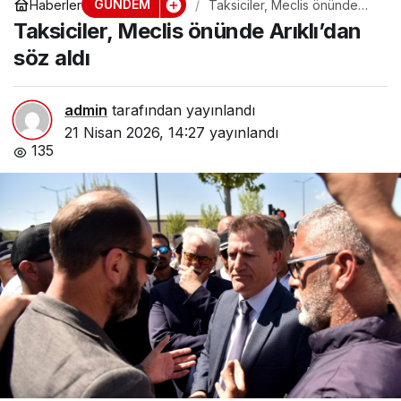
GÜNDEM
Haberler
Taksiciler, Meclis önünde
Arıklı’dan söz aldı
Taksiciler, Meclis önünde Arıklı’dan
söz aldı
admin
tarafından yayınlandı
21 Nisan 2026, 14:27
yayınlandı
135