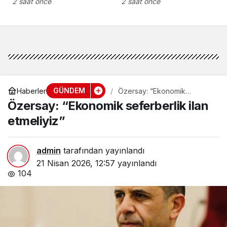
kullanılmış eşya ve
2 saat önce
2 saat önce
içkileri perakende usulü
satışa çıkaracak
GÜNDEM
Haberler
Özersay: “Ekonomik
seferberlik ilan etmeliyiz”
Özersay: “Ekonomik seferberlik ilan
etmeliyiz”
admin
tarafından yayınlandı
21 Nisan 2026, 12:57
yayınlandı
104