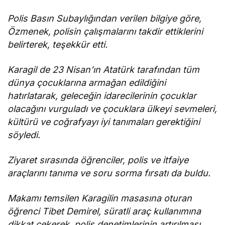
şehit
düşenler
Polis Basın Subaylığından verilen bilgiye göre,
cumartesi
Özmenek, polisin çalışmalarını takdir ettiklerini
günü
belirterek, teşekkür etti.
düzenlenecek
törenle
Karagil de 23 Nisan’ın Atatürk tarafından tüm
anılacak
dünya çocuklarına armağan edildiğini
hatırlatarak, geleceğin idarecilerinin çocuklar
olacağını vurguladı ve çocuklara ülkeyi sevmeleri,
kültürü ve coğrafyayı iyi tanımaları gerektiğini
söyledi.
Ziyaret sırasında öğrenciler, polis ve itfaiye
araçlarını tanıma ve soru sorma fırsatı da buldu.
Makamı temsilen Karagilin masasına oturan
öğrenci Tibet Demirel, süratli araç kullanımına
dikkat çekerek, polis denetimlerinin artırılması