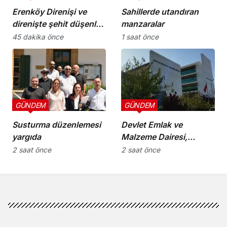
Erenköy Direnişi ve
Sahillerde utandıran
direnişte şehit düşenler
manzaralar
cumartesi günü
45 dakika önce
1 saat önce
düzenlenecek törenle
anılacak
GÜNDEM
GÜNDEM
Susturma düzenlemesi
Devlet Emlak ve
yargıda
Malzeme Dairesi,
kullanılmış eşya ve
2 saat önce
2 saat önce
içkileri perakende usulü
satışa çıkaracak