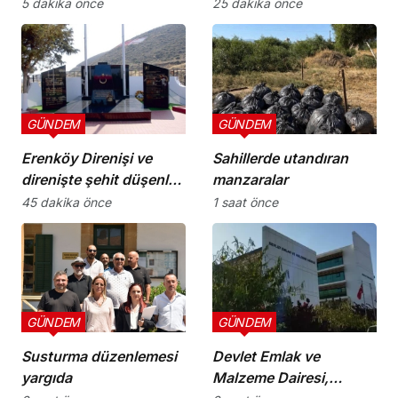
Komitesi İş Birliği
ve sonuç alıcı 5+1
5 dakika önce
25 dakika önce
Protokolü” imzalandı
toplantısına hazırlık
niteliği taşıyor”
GÜNDEM
GÜNDEM
Erenköy Direnişi ve
Sahillerde utandıran
direnişte şehit düşenler
manzaralar
cumartesi günü
45 dakika önce
1 saat önce
düzenlenecek törenle
anılacak
GÜNDEM
GÜNDEM
Susturma düzenlemesi
Devlet Emlak ve
yargıda
Malzeme Dairesi,