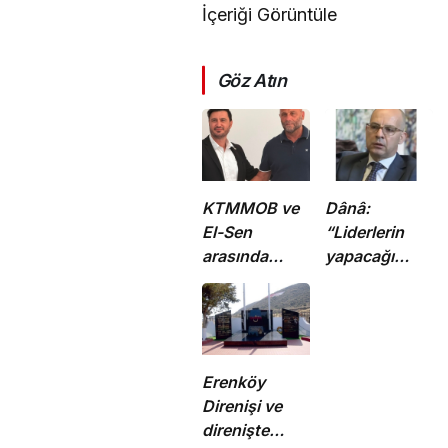
İçeriği Görüntüle
Göz Atın
KTMMOB ve
Dânâ:
El-Sen
“Liderlerin
arasında
yapacağı
“Ortak Enerji
görüşme,
Komitesi İş
yeni ve sonuç
Birliği
alıcı 5+1
Protokolü”
toplantısına
imzalandı
hazırlık
Erenköy
niteliği
Direnişi ve
taşıyor”
direnişte