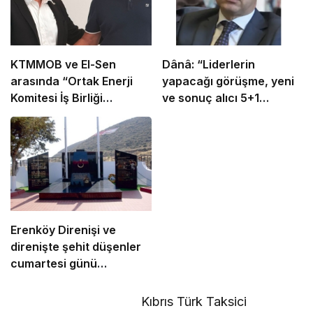
KTMMOB ve El-Sen
Dânâ: “Liderlerin
arasında “Ortak Enerji
yapacağı görüşme, yeni
Komitesi İş Birliği
ve sonuç alıcı 5+1
Protokolü” imzalandı
toplantısına hazırlık
niteliği taşıyor”
Erenköy Direnişi ve
direnişte şehit düşenler
cumartesi günü
düzenlenecek törenle
anılacak
Kıbrıs Türk Taksici