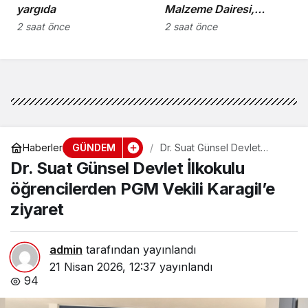
yargıda
Malzeme Dairesi,
kullanılmış eşya ve
2 saat önce
2 saat önce
içkileri perakende usulü
satışa çıkaracak
GÜNDEM
Haberler
Dr. Suat Günsel Devlet
İlkokulu öğrencilerden PGM
Dr. Suat Günsel Devlet İlkokulu
Vekili Karagil’e ziyaret
öğrencilerden PGM Vekili Karagil’e
ziyaret
admin
tarafından yayınlandı
21 Nisan 2026, 12:37
yayınlandı
94