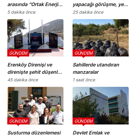
arasında “Ortak Enerji
yapacağı görüşme, yeni
Komitesi İş Birliği
ve sonuç alıcı 5+1
5 dakika önce
25 dakika önce
Protokolü” imzalandı
toplantısına hazırlık
niteliği taşıyor”
GÜNDEM
GÜNDEM
Erenköy Direnişi ve
Sahillerde utandıran
direnişte şehit düşenler
manzaralar
cumartesi günü
45 dakika önce
1 saat önce
düzenlenecek törenle
anılacak
GÜNDEM
GÜNDEM
Susturma düzenlemesi
Devlet Emlak ve