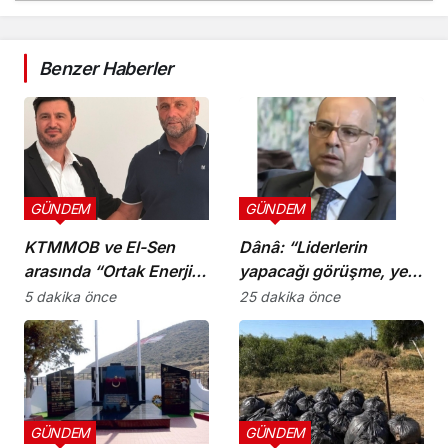
Benzer Haberler
GÜNDEM
GÜNDEM
KTMMOB ve El-Sen
Dânâ: “Liderlerin
arasında “Ortak Enerji
yapacağı görüşme, yeni
Komitesi İş Birliği
ve sonuç alıcı 5+1
5 dakika önce
25 dakika önce
Protokolü” imzalandı
toplantısına hazırlık
niteliği taşıyor”
GÜNDEM
GÜNDEM