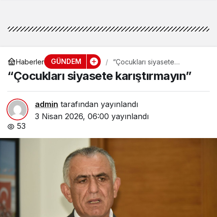
GÜNDEM
Haberler
“Çocukları siyasete
karıştırmayın”
“Çocukları siyasete karıştırmayın”
admin
tarafından yayınlandı
3 Nisan 2026, 06:00
yayınlandı
53