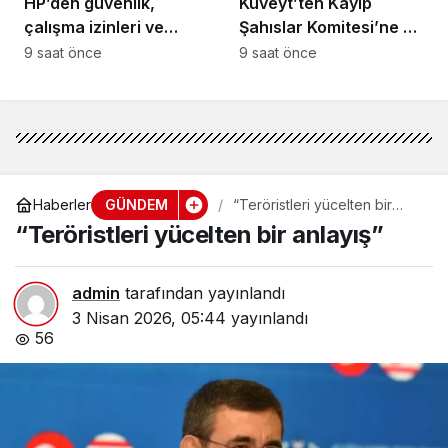
HP’den güvenlik,
Kuveyt’ten Kayıp
çalışma izinleri ve
Şahıslar Komitesi’ne 50
yurttaşlık
bin dolar katkı
9 saat önce
9 saat önce
uygulamalarına ilişkin
öneriler
GÜNDEM
Haberler
“Teröristleri yücelten bir
anlayış”
“Teröristleri yücelten bir anlayış”
admin
tarafından yayınlandı
3 Nisan 2026, 05:44
yayınlandı
56