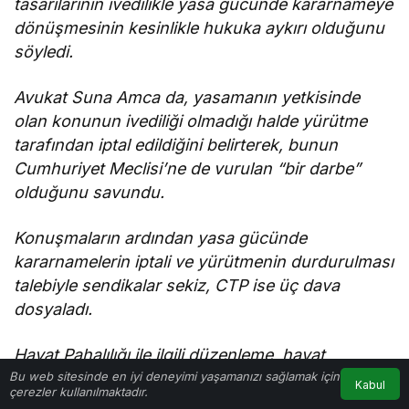
tasarılarının ivedilikle yasa gücünde kararnameye
dönüşmesinin kesinlikle hukuka aykırı olduğunu
söyledi.
Avukat Suna Amca da, yasamanın yetkisinde
olan konunun ivediliği olmadığı halde yürütme
tarafından iptal edildiğini belirterek, bunun
Cumhuriyet Meclisi’ne de vurulan “bir darbe”
olduğunu savundu.
Konuşmaların ardından yasa gücünde
kararnamelerin iptali ve yürütmenin durdurulması
talebiyle sendikalar sekiz, CTP ise üç dava
dosyaladı.
Hayat Pahalılığı ile ilgili düzenleme, hayat
Bu web sitesinde en iyi deneyimi yaşamanızı sağlamak için
pahalılığı ödeneğinin nisan sonunda maaşlara
Kabul
çerezler kullanılmaktadır.
Anasayfa
Akış
Hesabım
yansıtılmasını ancak ekonomik tedbir uyarınca