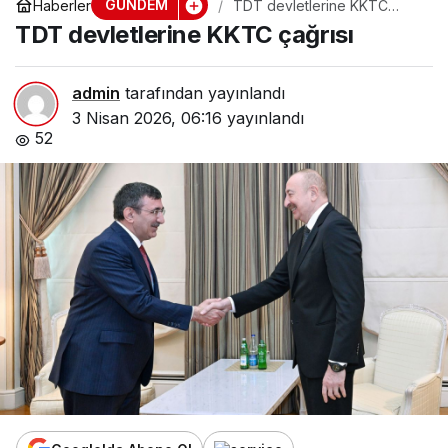
GÜNDEM
Haberler
TDT devletlerine KKTC
çağrısı
TDT devletlerine KKTC çağrısı
admin
tarafından yayınlandı
3 Nisan 2026, 06:16
yayınlandı
52