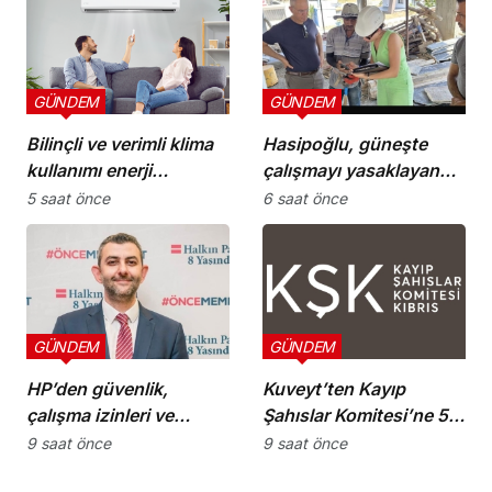
GÜNDEM
GÜNDEM
Bilinçli ve verimli klima
Hasipoğlu, güneşte
kullanımı enerji
çalışmayı yasaklayan
tüketimini azaltıyor
kararın uygulanmasını
5 saat önce
6 saat önce
Yeniboğaziçi’nde
denetledi
GÜNDEM
GÜNDEM
HP’den güvenlik,
Kuveyt’ten Kayıp
çalışma izinleri ve
Şahıslar Komitesi’ne 50
yurttaşlık
bin dolar katkı
9 saat önce
9 saat önce
uygulamalarına ilişkin