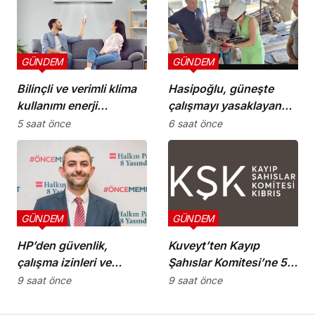
GÜNDEM
GÜNDEM
Bilinçli ve verimli klima
Hasipoğlu, güneşte
kullanımı enerji
çalışmayı yasaklayan
tüketimini azaltıyor
kararın uygulanmasını
5 saat önce
6 saat önce
Yeniboğaziçi’nde
denetledi
GÜNDEM
GÜNDEM
HP’den güvenlik,
Kuveyt’ten Kayıp
çalışma izinleri ve
Şahıslar Komitesi’ne 50
yurttaşlık
bin dolar katkı
9 saat önce
9 saat önce
uygulamalarına ilişkin
öneriler