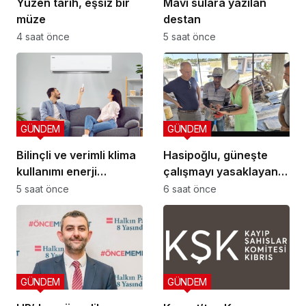
Yüzen tarih, eşsiz bir
Mavi sulara yazılan
müze
destan
4 saat önce
5 saat önce
GÜNDEM
GÜNDEM
Bilinçli ve verimli klima
Hasipoğlu, güneşte
kullanımı enerji
çalışmayı yasaklayan
tüketimini azaltıyor
kararın uygulanmasını
5 saat önce
6 saat önce
Yeniboğaziçi’nde
denetledi
GÜNDEM
GÜNDEM