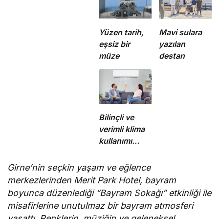
Yüzen tarih,
Mavi sulara
eşsiz bir
yazılan
müze
destan
Bilinçli ve
verimli klima
kullanımı
enerji
tüketimini
Girne’nin seçkin yaşam ve eğlence
azaltıyor
merkezlerinden Merit Park Hotel, bayram
boyunca düzenlediği “Bayram Sokağı” etkinliği ile
misafirlerine unutulmaz bir bayram atmosferi
yaşattı. Renklerin, müziğin ve geleneksel