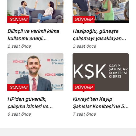
GÜNDEM
GÜNDEM
Bilinçli ve verimli klima
Hasipoğlu, güneşte
kullanımı enerji
çalışmayı yasaklayan
tüketimini azaltıyor
kararın uygulanmasını
2 saat önce
3 saat önce
Yeniboğaziçi’nde
denetledi
GÜNDEM
GÜNDEM
HP’den güvenlik,
Kuveyt’ten Kayıp
çalışma izinleri ve
Şahıslar Komitesi’ne 50
yurttaşlık
bin dolar katkı
6 saat önce
7 saat önce
uygulamalarına ilişkin
öneriler