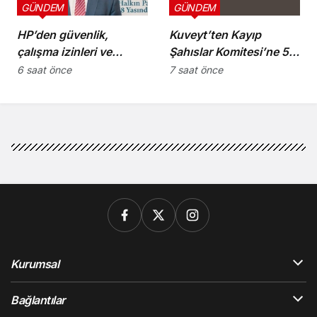
GÜNDEM
GÜNDEM
HP’den güvenlik,
Kuveyt’ten Kayıp
çalışma izinleri ve
Şahıslar Komitesi’ne 50
yurttaşlık
bin dolar katkı
6 saat önce
7 saat önce
uygulamalarına ilişkin
öneriler
Kurumsal
Bağlantılar