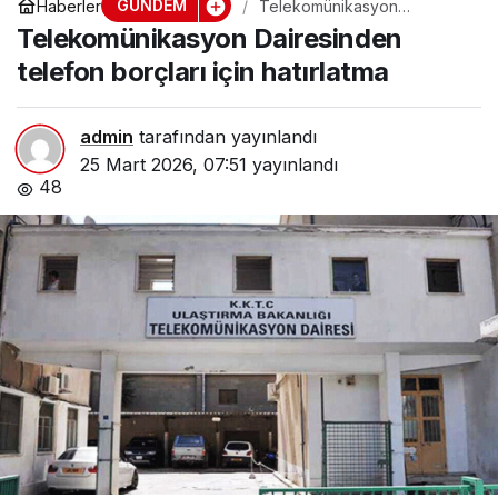
GÜNDEM
Haberler
Telekomünikasyon
Dairesinden telefon borçları
Telekomünikasyon Dairesinden
için hatırlatma
telefon borçları için hatırlatma
admin
tarafından yayınlandı
25 Mart 2026, 07:51
yayınlandı
48