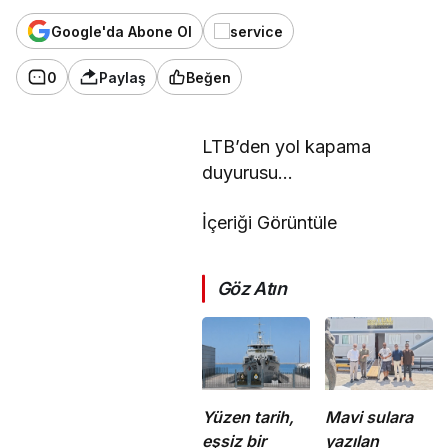
Google'da Abone Ol
0
Paylaş
Beğen
LTB’den yol kapama
duyurusu…
İçeriği Görüntüle
Göz Atın
Yüzen tarih,
Mavi sulara
eşsiz bir
yazılan