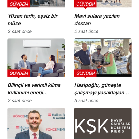
GÜNDEM
GÜNDEM
Yüzen tarih, eşsiz bir
Mavi sulara yazılan
müze
destan
2 saat önce
2 saat önce
GÜNDEM
GÜNDEM
Bilinçli ve verimli klima
Hasipoğlu, güneşte
kullanımı enerji
çalışmayı yasaklayan
tüketimini azaltıyor
kararın uygulanmasını
2 saat önce
3 saat önce
Yeniboğaziçi’nde
denetledi