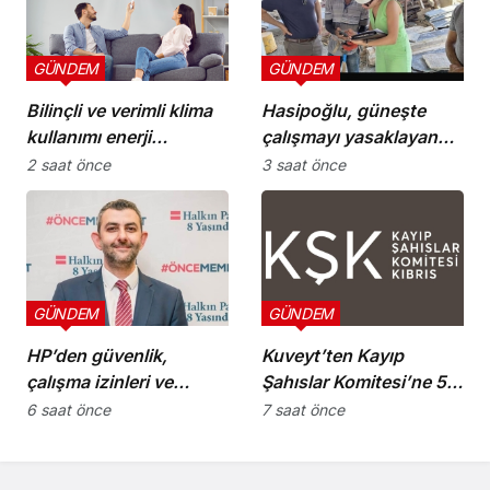
GÜNDEM
GÜNDEM
Bilinçli ve verimli klima
Hasipoğlu, güneşte
kullanımı enerji
çalışmayı yasaklayan
tüketimini azaltıyor
kararın uygulanmasını
2 saat önce
3 saat önce
Yeniboğaziçi’nde
denetledi
GÜNDEM
GÜNDEM
HP’den güvenlik,
Kuveyt’ten Kayıp
çalışma izinleri ve
Şahıslar Komitesi’ne 50
yurttaşlık
bin dolar katkı
6 saat önce
7 saat önce
uygulamalarına ilişkin
öneriler