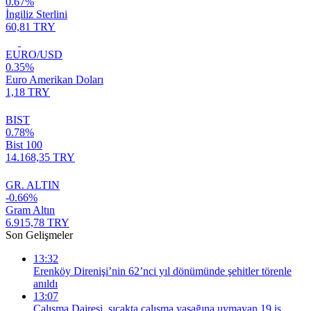
0.67%
İngiliz Sterlini
60,81 TRY
EURO/USD
0.35%
Euro Amerikan Doları
1,18 TRY
BIST
0.78%
Bist 100
14.168,35 TRY
GR. ALTIN
-0.66%
Gram Altın
6.915,78 TRY
Son Gelişmeler
13:32
Erenköy Direnişi’nin 62’nci yıl dönümünde şehitler törenle
anıldı
13:07
Çalışma Dairesi, sıcakta çalışma yasağına uymayan 19 iş