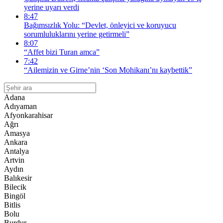
yerine uyarı verdi
8:47
Bağımsızlık Yolu: “Devlet, önleyici ve koruyucu
sorumluluklarını yerine getirmeli”
8:07
“Affet bizi Turan amca”
7:42
“Ailemizin ve Girne’nin ‘Son Mohikanı’nı kaybettik”
Adana
Adıyaman
Afyonkarahisar
Ağrı
Amasya
Ankara
Antalya
Artvin
Aydın
Balıkesir
Bilecik
Bingöl
Bitlis
Bolu
Burdur