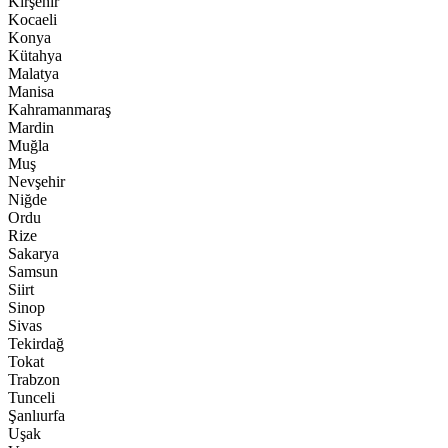
Kırşehir
Kocaeli
Konya
Kütahya
Malatya
Manisa
Kahramanmaraş
Mardin
Muğla
Muş
Nevşehir
Niğde
Ordu
Rize
Sakarya
Samsun
Siirt
Sinop
Sivas
Tekirdağ
Tokat
Trabzon
Tunceli
Şanlıurfa
Uşak