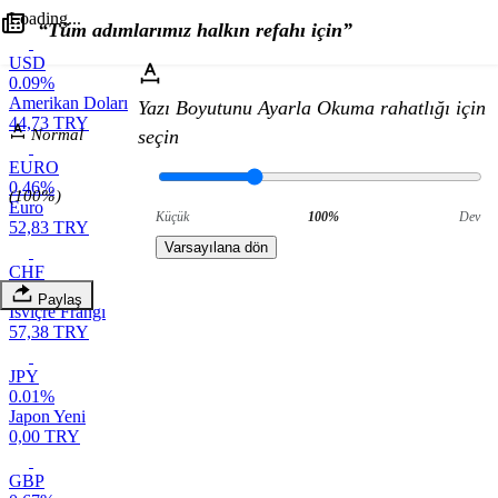
Loading...
“Tüm adımlarımız halkın refahı için”
USD
0.09%
Amerikan Doları
Yazı Boyutunu Ayarla
Okuma rahatlığı için
44,73 TRY
Normal
seçin
EURO
0.46%
(100%)
Euro
Küçük
100%
Dev
52,83 TRY
Varsayılana dön
CHF
0.62%
Paylaş
İsviçre Frangı
57,38 TRY
JPY
0.01%
Japon Yeni
0,00 TRY
GBP