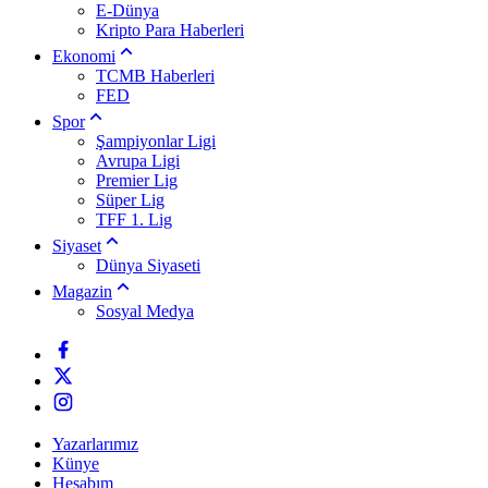
E-Dünya
Kripto Para Haberleri
Ekonomi
TCMB Haberleri
FED
Spor
Şampiyonlar Ligi
Avrupa Ligi
Premier Lig
Süper Lig
TFF 1. Lig
Siyaset
Dünya Siyaseti
Magazin
Sosyal Medya
Yazarlarımız
Künye
Hesabım