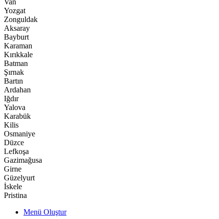
Van
Yozgat
Zonguldak
Aksaray
Bayburt
Karaman
Kırıkkale
Batman
Şırnak
Bartın
Ardahan
Iğdır
Yalova
Karabük
Kilis
Osmaniye
Düzce
Lefkoşa
Gazimağusa
Girne
Güzelyurt
İskele
Pristina
Menü Oluştur