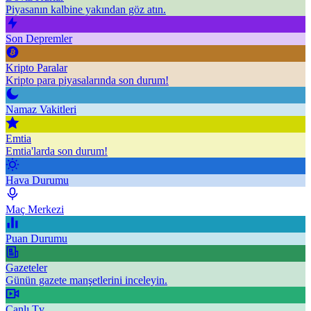
Piyasanın kalbine yakından göz atın.
Son Depremler
Kripto Paralar
Kripto para piyasalarında son durum!
Namaz Vakitleri
Emtia
Emtia'larda son durum!
Hava Durumu
Maç Merkezi
Puan Durumu
Gazeteler
Günün gazete manşetlerini inceleyin.
Canlı Tv