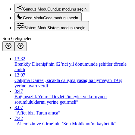
Gündüz Modu
Gündüz modunu seçin.
Gece Modu
Gece modunu seçin.
Sistem Modu
Sistem modunu seçin.
Son Gelişmeler
13:32
Erenköy Direnişi’nin 62’nci yıl dönümünde şehitler törenle
anıldı
13:07
Çalışma Dairesi, sıcakta çalışma yasağına uymayan 19 iş
yerine uyarı verdi
8:47
Bağımsızlık Yolu: “Devlet, önleyici ve koruyucu
sorumluluklarını yerine getirmeli”
8:07
“Affet bizi Turan amca”
7:42
“Ailemizin ve Girne’nin ‘Son Mohikanı’nı kaybettik”