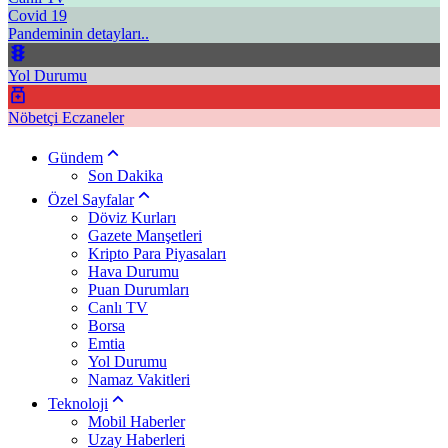
Covid 19
Pandeminin detayları..
Yol Durumu
Nöbetçi Eczaneler
Gündem
Son Dakika
Özel Sayfalar
Döviz Kurları
Gazete Manşetleri
Kripto Para Piyasaları
Hava Durumu
Puan Durumları
Canlı TV
Borsa
Emtia
Yol Durumu
Namaz Vakitleri
Teknoloji
Mobil Haberler
Uzay Haberleri