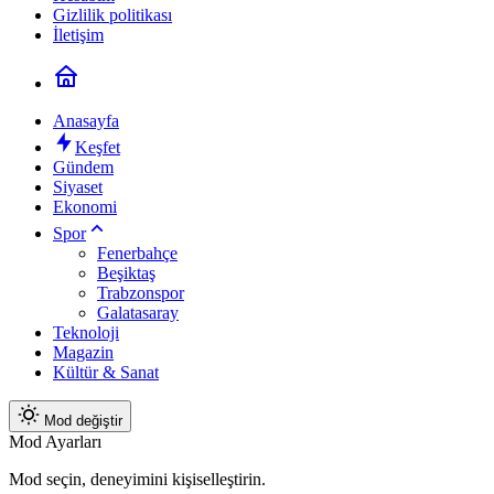
Gizlilik politikası
İletişim
Anasayfa
Keşfet
Gündem
Siyaset
Ekonomi
Spor
Fenerbahçe
Beşiktaş
Trabzonspor
Galatasaray
Teknoloji
Magazin
Kültür & Sanat
Mod değiştir
Mod Ayarları
Mod seçin, deneyimini kişiselleştirin.