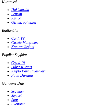
Kurumsal
Hakkımızda
İletişim
Künye
Gizlilik politikası
Bağlantılar
Canlı TV
Gazete Manşetleri
Kanews Insight
Popüler Sayfalar
Covid 19
Döviz Kurları
Kripto Para Piyasaları
Puan Durumu
Gündeme Dair
Seçimler
Siyaset
Spor
Ekonomi