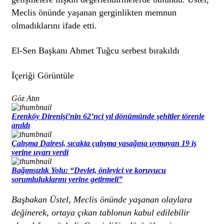
Meclis önünde yaşanan gerginlikten memnun
olmadıklarını ifade etti.
El-Sen Başkanı Ahmet Tuğcu serbest bırakıldı
İçeriği Görüntüle
Göz Atın
Erenköy Direnişi’nin 62’nci yıl dönümünde şehitler törenle
anıldı
Çalışma Dairesi, sıcakta çalışma yasağına uymayan 19 iş
yerine uyarı verdi
Bağımsızlık Yolu: “Devlet, önleyici ve koruyucu
sorumluluklarını yerine getirmeli”
Başbakan Üstel, Meclis önünde yaşanan olaylara
değinerek, ortaya çıkan tablonun kabul edilebilir