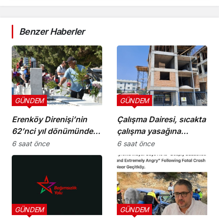
Benzer Haberler
GÜNDEM
GÜNDEM
Erenköy Direnişi’nin
Çalışma Dairesi, sıcakta
62’nci yıl dönümünde
çalışma yasağına
şehitler törenle anıldı
uymayan 19 iş yerine
6 saat önce
6 saat önce
uyarı verdi
GÜNDEM
GÜNDEM