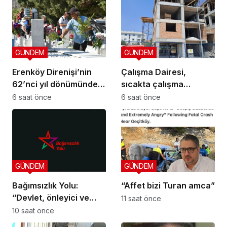
GÜNDEM
GÜNDEM
Erenköy Direnişi’nin
Çalışma Dairesi,
62’nci yıl dönümünde
sıcakta çalışma
şehitler törenle anıldı
yasağına uymayan 19
6 saat önce
6 saat önce
iş yerine uyarı verdi
GÜNDEM
GÜNDEM
Bağımsızlık Yolu:
“Affet bizi Turan amca”
“Devlet, önleyici ve
11 saat önce
koruyucu
10 saat önce
sorumluluklarını yerine