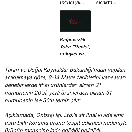
62’nci yıl
sıcakta
dönümünde
çalışma
şehitler
yasağına
törenle anıldı
uymayan 19 iş
yerine uyarı
verdi
Bağımsızlık
Yolu: “Devlet,
önleyici ve
koruyucu
sorumluluklarını
Tarım ve Doğal Kaynaklar Bakanlığı’ndan yapılan
yerine
açıklamaya göre, 8-14 Mayıs tarihlerini kapsayan
getirmeli”
denetimlerde ithal ürünlerden alınan 21
numunenin 20’si, yerli ürünlerden alınan 31
numunenin ise 30’u temiz çıktı.
Açıklamada, Onbaşı İşl. Ltd.’e ait ithal kivide limit
üstü bitki koruma ürünü tespit edilmesi nedeniyle
ürünün menşeine iade edildiği belirtildi.