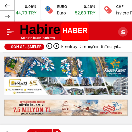
Normal
0.09%
EURO
0.46%
CHF
Yerli sivri biberde
Paylaş
4,73 TRY
Euro
52,83 TRY
İsviçre Frangı
57
(100%)
tavsiye dışı, ithal
kivide limit üstü bitki
Erenköy Direnişi’nin 62’nci yıl
SON GELIŞMELER
koruma ürünü
dönümünde şehitler törenle
anıldı