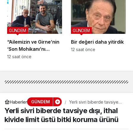
getirmeli”
GÜNDEM
GÜNDEM
“Ailemizin ve Girne’nin
Bir değeri daha yitirdik
‘Son Mohikanı’nı
12 saat önce
kaybettik”
12 saat önce
GÜNDEM
Haberler
Yerli sivri biberde tavsiye
dışı, ithal kivide limit üstü bitki
Yerli sivri biberde tavsiye dışı, ithal
koruma ürünü
kivide limit üstü bitki koruma ürünü