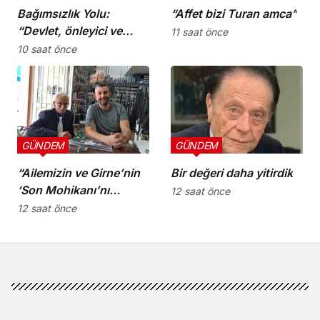
Bağımsızlık Yolu:
“Affet bizi Turan amca”
“Devlet, önleyici ve
11 saat önce
koruyucu
10 saat önce
sorumluluklarını yerine
getirmeli”
GÜNDEM
GÜNDEM
“Ailemizin ve Girne’nin
Bir değeri daha yitirdik
‘Son Mohikanı’nı
12 saat önce
kaybettik”
12 saat önce