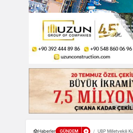
GÜNDEM
Haberler
UBP Milletvekili K