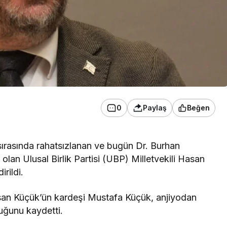
0
Paylaş
Beğen
ırasında rahatsızlanan ve bugün Dr. Burhan
lan Ulusal Birlik Partisi (UBP) Milletvekili Hasan
rildi.
Hasan Küçük’ün kardeşi Mustafa Küçük, anjiyodan
uğunu kaydetti.