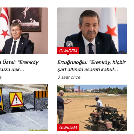
GÜNDEM
 Üstel: “Erenköy
Ertuğruloğlu: “Erenköy, hiçbir
suza dek
şart altında esareti kabul
tır”
etmeyeceğimizin en açık
e
3 saat önce
kanıtıdır”
GÜNDEM