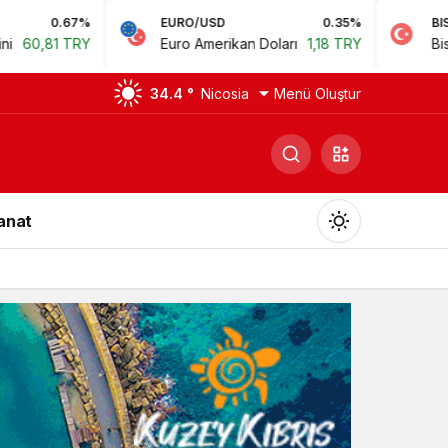
EURO/USD
0.35%
BIST
0.78%
Euro Amerikan Doları
1,18 TRY
Bist 100
14.168,35 TRY
34.4 °
Nicosia
Menü Oluştur
Sanat
Gündüz Modu
Gündüz modunu seçin.