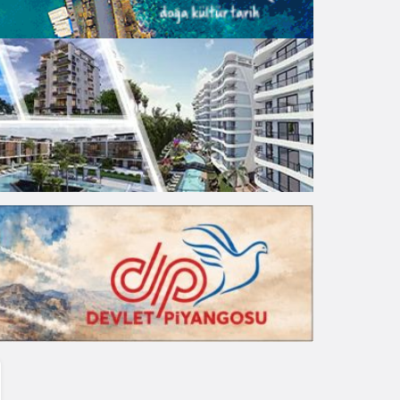
Gece Modu
Gece modunu seçin.
Sistem Modu
Sistem modunu seçin.