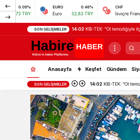
EURO
0.46%
CHF
0.62%
Euro
52,83 TRY
İsviçre Frangı
57,38 TRY
14:02
KIB-TEK: “Ot temizliğiyle il
SON GELIŞMELER
Anasayfa
Keşfet
Gündem
Siy
14:02
KIB-TEK: “Ot temizl
SON GELIŞMELER