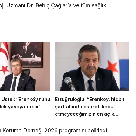
ji Uzmanı Dr. Behiç Çağlar’a ve tüm sağlık
Üstel: “Erenköy ruhu
Ertuğruloğlu: “Erenköy, hiçbir
ek yaşayacaktır”
şart altında esareti kabul
etmeyeceğimizin en açık
kanıtıdır”
arı Koruma Derneği 2026 programını belirledi