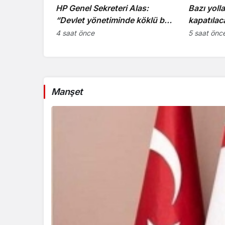
HP Genel Sekreteri Alas:
Bazı yoll
“Devlet yönetiminde köklü bir
kapatılac
zihniyet değişimine ihtiyaç
4 saat önce
5 saat önc
var”
Manşet