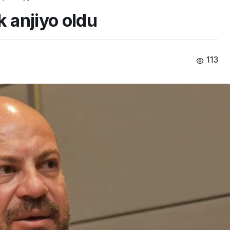
k anjiyo oldu
113