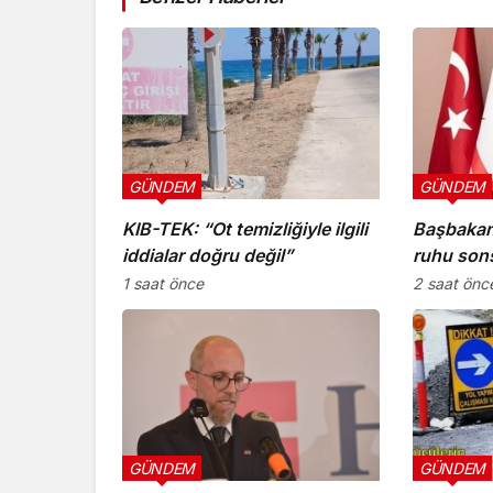
GÜNDEM
GÜNDEM
KIB-TEK: “Ot temizliğiyle ilgili
Başbakan
iddialar doğru değil”
ruhu son
yaşayacak
1 saat önce
2 saat önc
GÜNDEM
GÜNDEM