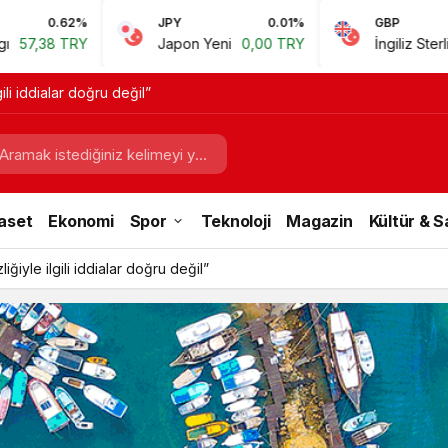
JPY
0.01%
GBP
0.67%
Japon Yeni
0,00 TRY
İngiliz Sterlini
60,81 TRY
gili iddialar doğru değil”
aset
Ekonomi
Spor
Teknoloji
Magazin
Kültür & 
iğiyle ilgili iddialar doğru değil”