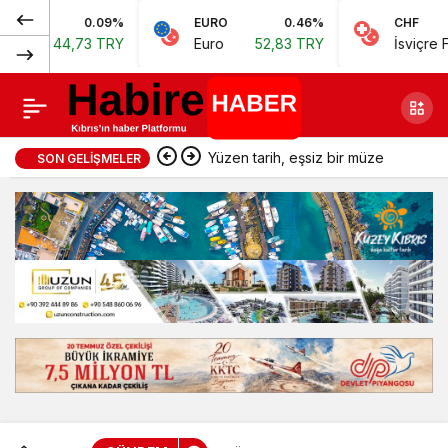
Normal
0.09%
EURO
0.46%
CHF
KHK: “Anayasa ve
Paylaş
4,73 TRY
Euro
52,83 TRY
İsviçre Frangı
57
(100%)
yasalar ışığında
hareket etmeye
Yüzen tarih, eşsiz bir müze
SON GELIŞMELER
devam edeceğiz”