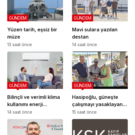
GÜNDEM
GÜNDEM
Yüzen tarih, eşsiz bir
Mavi sulara yazılan
müze
destan
13 saat önce
14 saat önce
GÜNDEM
GÜNDEM
Bilinçli ve verimli klima
Hasipoğlu, güneşte
kullanımı enerji
çalışmayı yasaklayan
tüketimini azaltıyor
kararın uygulanmasını
14 saat önce
15 saat önce
Yeniboğaziçi’nde
denetledi