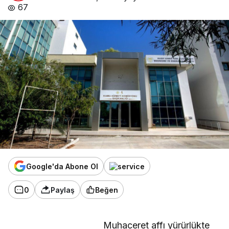
67
Google'da Abone Ol
0
Paylaş
Beğen
Muhaceret affı yürürlükte