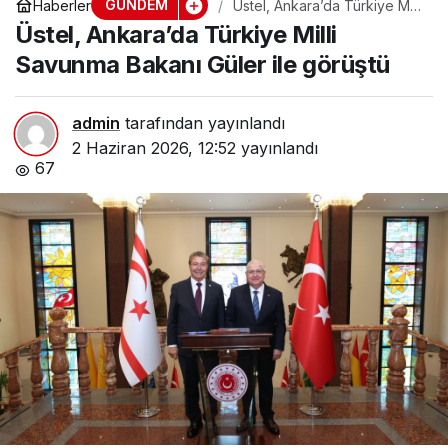
GÜNDEM
Haberler
Üstel, Ankara’da Türkiye Milli
Savunma Bakanı Güler ile
Üstel, Ankara’da Türkiye Milli
görüştü
Savunma Bakanı Güler ile görüştü
admin
tarafından yayınlandı
2 Haziran 2026, 12:52
yayınlandı
67