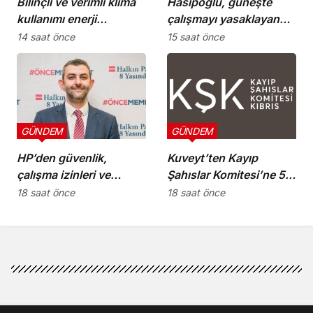
Bilinçli ve verimli klima
Hasipoğlu, güneşte
kullanımı enerji
çalışmayı yasaklayan
tüketimini azaltıyor
kararın uygulanmasını
14 saat önce
15 saat önce
Yeniboğaziçi’nde
denetledi
GÜNDEM
GÜNDEM
HP’den güvenlik,
Kuveyt’ten Kayıp
çalışma izinleri ve
Şahıslar Komitesi’ne 50
yurttaşlık
bin dolar katkı
18 saat önce
18 saat önce
uygulamalarına ilişkin
öneriler