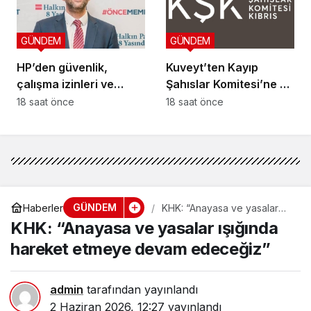
GÜNDEM
GÜNDEM
HP’den güvenlik,
Kuveyt’ten Kayıp
çalışma izinleri ve
Şahıslar Komitesi’ne 50
yurttaşlık
bin dolar katkı
18 saat önce
18 saat önce
uygulamalarına ilişkin
öneriler
GÜNDEM
Haberler
KHK: “Anayasa ve yasalar
ışığında hareket etmeye
KHK: “Anayasa ve yasalar ışığında
devam edeceğiz”
hareket etmeye devam edeceğiz”
admin
tarafından yayınlandı
2 Haziran 2026, 12:27
yayınlandı