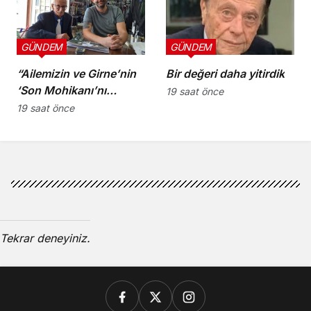
GÜNDEM
GÜNDEM
“Ailemizin ve Girne’nin
Bir değeri daha yitirdik
‘Son Mohikanı’nı
19 saat önce
kaybettik”
19 saat önce
Tekrar deneyiniz.