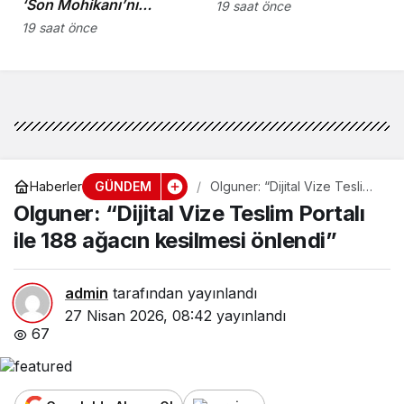
‘Son Mohikanı’nı
19 saat önce
kaybettik”
19 saat önce
GÜNDEM
Haberler
Olguner: “Dijital Vize Teslim
Portalı ile 188 ağacın
Olguner: “Dijital Vize Teslim Portalı
kesilmesi önlendi”
ile 188 ağacın kesilmesi önlendi”
admin
tarafından yayınlandı
27 Nisan 2026, 08:42
yayınlandı
67