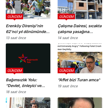
GÜNDEM
GÜNDEM
Erenköy Direnişi’nin
Çalışma Dairesi, sıcakta
62’nci yıl dönümünde
çalışma yasağına
şehitler törenle anıldı
uymayan 19 iş yerine
13 saat önce
14 saat önce
uyarı verdi
GÜNDEM
GÜNDEM
Bağımsızlık Yolu:
“Affet bizi Turan amca”
“Devlet, önleyici ve
19 saat önce
koruyucu
18 saat önce
sorumluluklarını yerine
getirmeli”