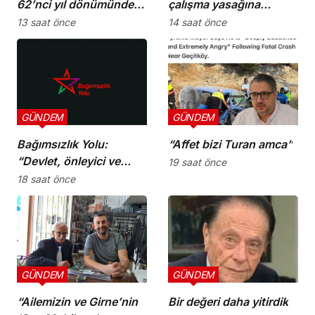
62’nci yıl dönümünde
çalışma yasağına
şehitler törenle anıldı
uymayan 19 iş yerine
13 saat önce
14 saat önce
uyarı verdi
GÜNDEM
GÜNDEM
Bağımsızlık Yolu:
“Affet bizi Turan amca”
“Devlet, önleyici ve
19 saat önce
koruyucu
18 saat önce
sorumluluklarını yerine
getirmeli”
GÜNDEM
GÜNDEM
“Ailemizin ve Girne’nin
Bir değeri daha yitirdik