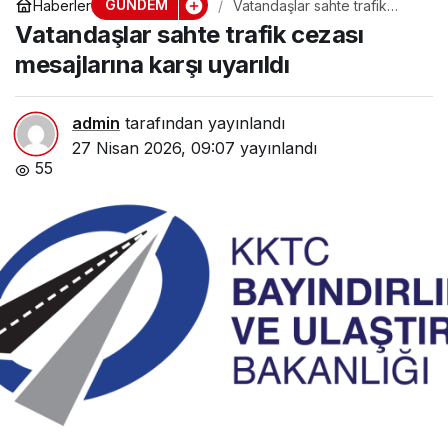
GÜNDEM
Haberler
Vatandaşlar sahte trafik
cezası mesajlarına karşı
Vatandaşlar sahte trafik cezası
uyarıldı
mesajlarına karşı uyarıldı
admin
tarafından yayınlandı
27 Nisan 2026, 09:07
yayınlandı
55