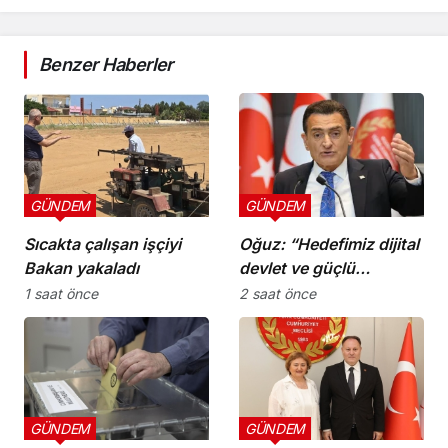
Benzer Haberler
GÜNDEM
GÜNDEM
Sıcakta çalışan işçiyi
Oğuz: “Hedefimiz dijital
Bakan yakaladı
devlet ve güçlü
kurumlar”
1 saat önce
2 saat önce
GÜNDEM
GÜNDEM