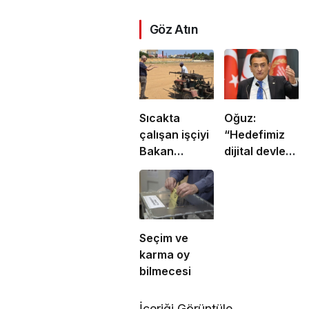
Göz Atın
Sıcakta
Oğuz:
çalışan işçiyi
“Hedefimiz
Bakan
dijital devlet
yakaladı
ve güçlü
kurumlar”
Seçim ve
karma oy
bilmecesi
İçeriği Görüntüle