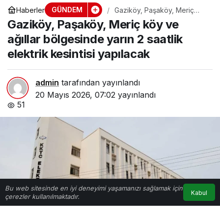
GÜNDEM
Haberler
Gaziköy, Paşaköy, Meriç
köy ve ağıllar bölgesinde
Gaziköy, Paşaköy, Meriç köy ve
yarın 2 saatlik elektrik
kesintisi yapılacak
ağıllar bölgesinde yarın 2 saatlik
elektrik kesintisi yapılacak
admin
tarafından yayınlandı
20 Mayıs 2026, 07:02
yayınlandı
51
Bu web sitesinde en iyi deneyimi yaşamanızı sağlamak için
Kabul
çerezler kullanılmaktadır.
Anasayfa
Akış
Hesabım