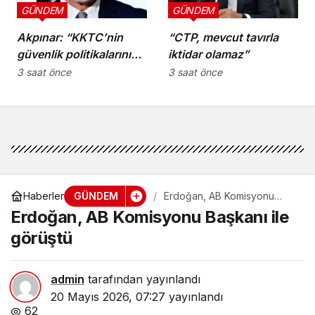
GÜNDEM
GÜNDEM
Akpınar: “KKTC’nin
“CTP, mevcut tavırla
güvenlik politikalarını
iktidar olamaz”
bütüncül bir yaklaşımla
3 saat önce
3 saat önce
yeniden
değerlendirmesi
gerekiyor”
GÜNDEM
Haberler
Erdoğan, AB Komisyonu
Başkanı ile görüştü
Erdoğan, AB Komisyonu Başkanı ile
görüştü
admin
tarafından yayınlandı
20 Mayıs 2026, 07:27
yayınlandı
62