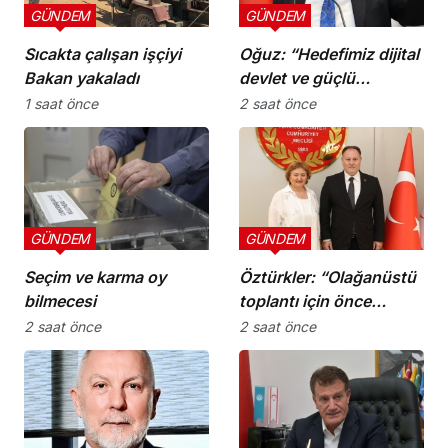
GÜNDEM
GÜNDEM
Sıcakta çalışan işçiyi
Oğuz: “Hedefimiz dijital
Bakan yakaladı
devlet ve güçlü
kurumlar”
1 saat önce
2 saat önce
GÜNDEM
GÜNDEM
Seçim ve karma oy
Öztürkler: “Olağanüstü
bilmecesi
toplantı için önce
komiteler gerekli
2 saat önce
2 saat önce
kararları üretmeli”