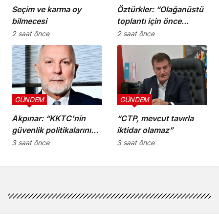
Seçim ve karma oy
Öztürkler: “Olağanüstü
bilmecesi
toplantı için önce
komiteler gerekli
2 saat önce
2 saat önce
kararları üretmeli”
GÜNDEM
GÜNDEM
Akpınar: “KKTC’nin
“CTP, mevcut tavırla
güvenlik politikalarını
iktidar olamaz”
bütüncül bir yaklaşımla
3 saat önce
3 saat önce
yeniden
değerlendirmesi
gerekiyor”