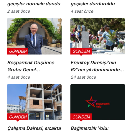
geçişler normale döndü
geçişler durduruldu
2 saat önce
4 saat önce
GÜNDEM
GÜNDEM
Beşparmak Düşünce
Erenköy Direnişi’nin
Grubu Genel
62’nci yıl dönümünde
Koordinatörü M. Ergün
şehitler törenle anıldı
4 saat önce
24 saat önce
Olgun oldu
GÜNDEM
GÜNDEM
Çalışma Dairesi, sıcakta
Bağımsızlık Yolu: