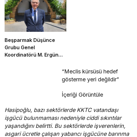
Beşparmak Düşünce
Grubu Genel
Koordinatörü M. Ergün
Olgun oldu
“Meclis kürsüsü hedef
gösterme yeri değildir”
İçeriği Görüntüle
Hasipoğlu, bazı sektörlerde KKTC vatandaşı
işgücü bulunmaması nedeniyle ciddi sıkıntılar
yaşandığını belirtti. Bu sektörlerde işverenlerin,
asgari ücretle çalışan yabancı işgücüne barınma