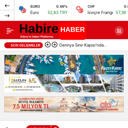
Normal
EURO
0.46%
CHF
0.62%
“Meclis kürsüsü
Paylaş
Euro
52,83 TRY
İsviçre Frangı
57,38 TRY
(100%)
hedef gösterme yeri
değildir”
Derinya Sınır Kapısı’nda
SON GELIŞMELER
geçişler normale döndü