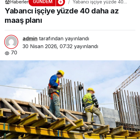
GÜNDEM
Haberler
Yabancı işçiye yüzde 40
daha az maaş planı
Yabancı işçiye yüzde 40 daha az
maaş planı
admin
tarafından yayınlandı
30 Nisan 2026, 07:32
yayınlandı
70