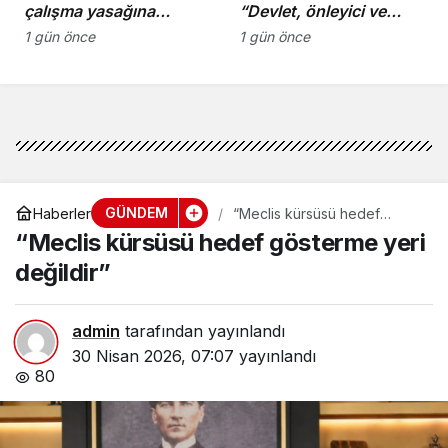
çalışma yasağına
“Devlet, önleyici ve
uymayan 19 iş yerine
koruyucu
1 gün önce
1 gün önce
uyarı verdi
sorumluluklarını yerine
getirmeli”
GÜNDEM
Haberler
“Meclis kürsüsü hedef
gösterme yeri değildir”
“Meclis kürsüsü hedef gösterme yeri
değildir”
admin
tarafından yayınlandı
30 Nisan 2026, 07:07
yayınlandı
80