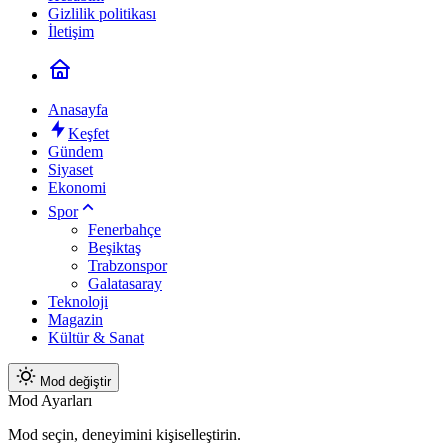
Gizlilik politikası
İletişim
Anasayfa
Keşfet
Gündem
Siyaset
Ekonomi
Spor
Fenerbahçe
Beşiktaş
Trabzonspor
Galatasaray
Teknoloji
Magazin
Kültür & Sanat
Mod değiştir
Mod Ayarları
Mod seçin, deneyimini kişiselleştirin.