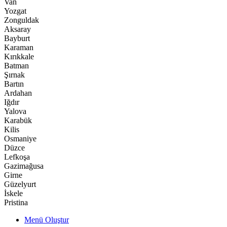
Van
Yozgat
Zonguldak
Aksaray
Bayburt
Karaman
Kırıkkale
Batman
Şırnak
Bartın
Ardahan
Iğdır
Yalova
Karabük
Kilis
Osmaniye
Düzce
Lefkoşa
Gazimağusa
Girne
Güzelyurt
İskele
Pristina
Menü Oluştur