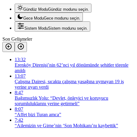
Gündüz Modu
Gündüz modunu seçin.
Gece Modu
Gece modunu seçin.
Sistem Modu
Sistem modunu seçin.
Son Gelişmeler
13:32
Erenköy Direnişi’nin 62’nci yıl dönümünde şehitler törenle
anıldı
13:07
Çalışma Dairesi, sıcakta çalışma yasağına uymayan 19 iş
yerine uyarı verdi
8:47
Bağımsızlık Yolu: “Devlet, önleyici ve koruyucu
sorumluluklarını yerine getirmeli”
8:07
“Affet bizi Turan amca”
7:42
“Ailemizin ve Girne’nin ‘Son Mohikanı’nı kaybettik”