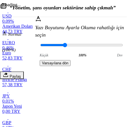
Loading...
“Yönetim, şans oyunları sektörüne sahip çıkmalı”
USD
0.09%
Amerikan Doları
Yazı Boyutunu Ayarla
Okuma rahatlığı için
44,73 TRY
Normal
seçin
EURO
0.46%
(100%)
Euro
Küçük
100%
Dev
52,83 TRY
Varsayılana dön
CHF
0.62%
Paylaş
İsviçre Frangı
57,38 TRY
JPY
0.01%
Japon Yeni
0,00 TRY
GBP