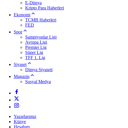
E-Dünya
Kripto Para Haberleri
Ekonomi
TCMB Haberleri
FED
Spor
Şampiyonlar Ligi
Avrupa Ligi
Premier Lig
Süper Lig
TFF 1. Lig
Siyaset
Dünya Siyaseti
Magazin
Sosyal Medya
Yazarlarımız
Künye
Hesabım