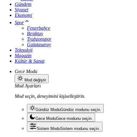
Gündem
Siyaset
Ekonomi
Spor
Fenerbahçe
Beşiktaş
Trabzonspor
Galatasaray
Teknoloji
Magazin
Kültür & Sanat
Gece Modu
Mod değiştir
Mod Ayarları
Mod seçin, deneyimini kişiselleştirin.
Gündüz Modu
Gündüz modunu seçin.
Gece Modu
Gece modunu seçin.
Sistem Modu
Sistem modunu seçin.