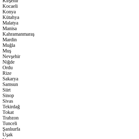
Kırşehir
Kocaeli
Konya
Kütahya
Malatya
Manisa
Kahramanmaraş
Mardin
Muğla
Muş
Nevşehir
Niğde
Ordu
Rize
Sakarya
Samsun
Siirt
Sinop
Sivas
Tekirdağ
Tokat
Trabzon
Tunceli
Şanlıurfa
Uşak