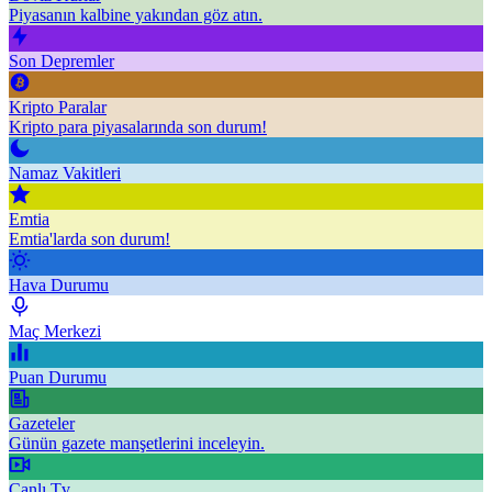
Piyasanın kalbine yakından göz atın.
Son Depremler
Kripto Paralar
Kripto para piyasalarında son durum!
Namaz Vakitleri
Emtia
Emtia'larda son durum!
Hava Durumu
Maç Merkezi
Puan Durumu
Gazeteler
Günün gazete manşetlerini inceleyin.
Canlı Tv