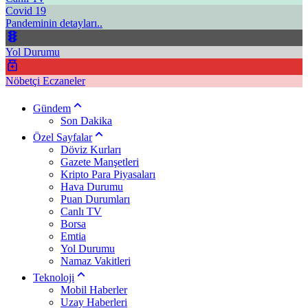
Covid 19
Pandeminin detayları..
Yol Durumu
Nöbetçi Eczaneler
Gündem
Son Dakika
Özel Sayfalar
Döviz Kurları
Gazete Manşetleri
Kripto Para Piyasaları
Hava Durumu
Puan Durumları
Canlı TV
Borsa
Emtia
Yol Durumu
Namaz Vakitleri
Teknoloji
Mobil Haberler
Uzay Haberleri