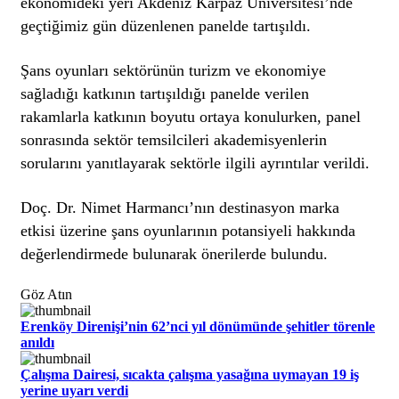
ekonomideki yeri Akdeniz Karpaz Üniversitesi’nde
geçtiğimiz gün düzenlenen panelde tartışıldı.
Şans oyunları sektörünün turizm ve ekonomiye
sağladığı katkının tartışıldığı panelde verilen
rakamlarla katkının boyutu ortaya konulurken, panel
sonrasında sektör temsilcileri akademisyenlerin
sorularını yanıtlayarak sektörle ilgili ayrıntılar verildi.
Doç. Dr. Nimet Harmancı’nın destinasyon marka
etkisi üzerine şans oyunlarının potansiyeli hakkında
değerlendirmede bulunarak önerilerde bulundu.
Göz Atın
Erenköy Direnişi’nin 62’nci yıl dönümünde şehitler törenle
anıldı
Çalışma Dairesi, sıcakta çalışma yasağına uymayan 19 iş
yerine uyarı verdi