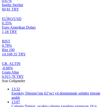
0.67%
İngiliz Sterlini
60,81 TRY
EURO/USD
0.35%
Euro Amerikan Doları
1,18 TRY
BIST
0.78%
Bist 100
14.168,35 TRY
GR. ALTIN
-0.66%
Gram Altın
6.915,78 TRY
Son Gelişmeler
13:32
Erenköy Direnişi’nin 62’nci yıl dönümünde şehitler törenle
anıldı
13:07
Çalışma Dairesi, sıcakta çalışma yasağına uymayan 19 iş