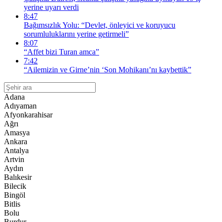
yerine uyarı verdi
8:47
Bağımsızlık Yolu: “Devlet, önleyici ve koruyucu
sorumluluklarını yerine getirmeli”
8:07
“Affet bizi Turan amca”
7:42
“Ailemizin ve Girne’nin ‘Son Mohikanı’nı kaybettik”
Adana
Adıyaman
Afyonkarahisar
Ağrı
Amasya
Ankara
Antalya
Artvin
Aydın
Balıkesir
Bilecik
Bingöl
Bitlis
Bolu
Burdur