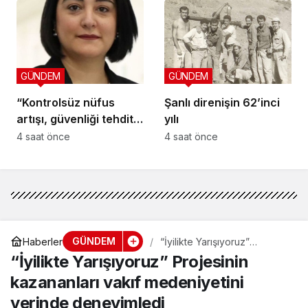
GÜNDEM
GÜNDEM
“Kontrolsüz nüfus
Şanlı direnişin 62’inci
artışı, güvenliği tehdit
yılı
ediyor”
4 saat önce
4 saat önce
GÜNDEM
Haberler
“İyilikte Yarışıyoruz”
Projesinin kazananları vakıf
“İyilikte Yarışıyoruz” Projesinin
medeniyetini yerinde
deneyimledi
kazananları vakıf medeniyetini
yerinde deneyimledi