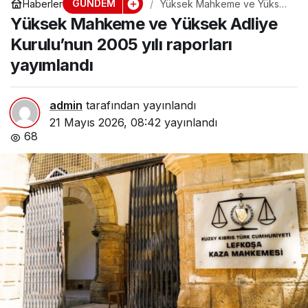
GÜNDEM
Haberler
Yüksek Mahkeme ve Yüksek
Adliye Kurulu’nun 2005 yılı
Yüksek Mahkeme ve Yüksek Adliye
raporları yayımlandı
Kurulu’nun 2005 yılı raporları
yayımlandı
admin
tarafından yayınlandı
21 Mayıs 2026, 08:42
yayınlandı
68