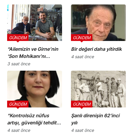
sorumluluklarını yerine
getirmeli”
GÜNDEM
GÜNDEM
“Ailemizin ve Girne’nin
Bir değeri daha yitirdik
‘Son Mohikanı’nı
4 saat önce
kaybettik”
3 saat önce
GÜNDEM
GÜNDEM
“Kontrolsüz nüfus
Şanlı direnişin 62’inci
artışı, güvenliği tehdit
yılı
ediyor”
4 saat önce
4 saat önce