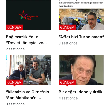
GÜNDEM
GÜNDEM
Bağımsızlık Yolu:
“Affet bizi Turan amca”
“Devlet, önleyici ve
3 saat önce
koruyucu
2 saat önce
sorumluluklarını yerine
getirmeli”
GÜNDEM
GÜNDEM
“Ailemizin ve Girne’nin
Bir değeri daha yitirdik
‘Son Mohikanı’nı
4 saat önce
kaybettik”
3 saat önce