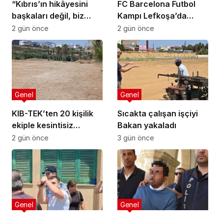
“Kıbrıs’ın hikâyesini
FC Barcelona Futbol
başkaları değil, biz
Kampı Lefkoşa’da
anlatmalıyız”
Başlıyor
2 gün önce
2 gün önce
Genel
Genel
KIB-TEK’ten 20 kişilik
Sıcakta çalışan işçiyi
ekiple kesintisiz
Bakan yakaladı
temizlik
2 gün önce
3 gün önce
Genel
Genel