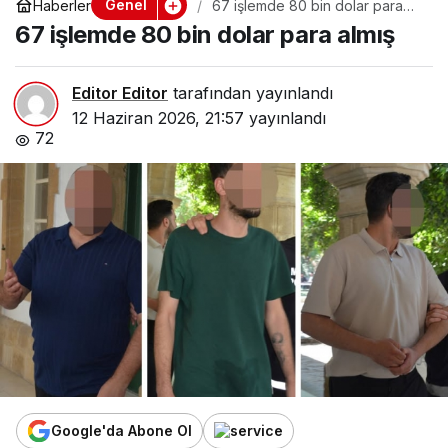
Genel
Haberler
67 işlemde 80 bin dolar para
almış
67 işlemde 80 bin dolar para almış
Editor Editor
tarafından yayınlandı
12 Haziran 2026, 21:57
yayınlandı
72
Google'da Abone Ol