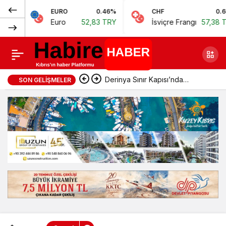
Normal
EURO
0.46%
CHF
0.62%
Kaçak et zanlısı
0
Paylaş
Euro
52,83 TRY
İsviçre Frangı
57,38 TRY
(100%)
sabıkalı çıktı
Derinya Sınır Kapısı’nda
SON GELIŞMELER
geçişler normale döndü