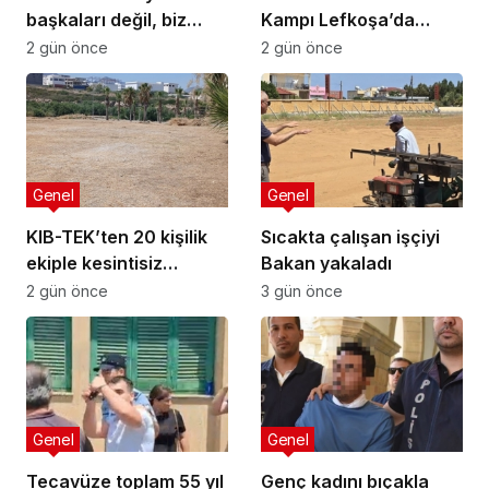
başkaları değil, biz
Kampı Lefkoşa’da
anlatmalıyız”
Başlıyor
2 gün önce
2 gün önce
Genel
Genel
KIB-TEK’ten 20 kişilik
Sıcakta çalışan işçiyi
ekiple kesintisiz
Bakan yakaladı
temizlik
2 gün önce
3 gün önce
Genel
Genel
Tecavüze toplam 55 yıl
Genç kadını bıçakla