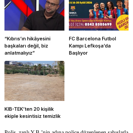
“Kıbrıs’ın hikâyesini
FC Barcelona Futbol
başkaları değil, biz
Kampı Lefkoşa’da
anlatmalıyız”
Başlıyor
KIB-TEK’ten 20 kişilik
ekiple kesintisiz temizlik
Polis, zanlı Y.B.’nin adına poliçe düzenlenen şahıslarla