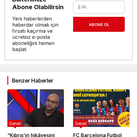
Abone Olabilirsin
Yeni haberlerden
haberdar olmak için
ABONE OL
fırsatı kaçırma ve
ücretsiz e-posta
aboneliğini hemen
başlat.
Benzer Haberler
Genel
Genel
“Kıbrıs’ın hikâyesini
FC Barcelona Futbol