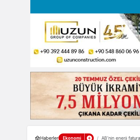
Ekonomi
Haberler
AB’nin enerji fatur