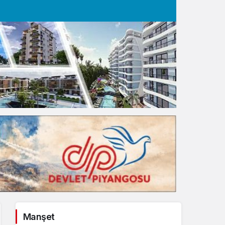
Gece Modu
Gece modunu seçin.
Sistem Modu
Sistem modunu seçin.
Manşet