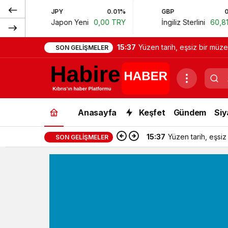
JPY
0.01%
GBP
0.67%
Japon Yeni
0,00 TRY
İngiliz Sterlini
60,81 TRY
15:37
Yüzen tarih, eşsiz bir müze
SON GELIŞMELER
Anasayfa
Keşfet
Gündem
Siy
15:37
Yüzen tarih, eşsiz
SON GELIŞMELER