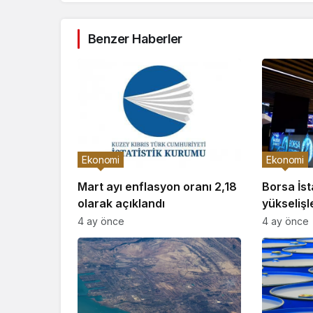
Benzer Haberler
Ekonomi
Ekonomi
Mart ayı enflasyon oranı 2,18
Borsa İs
olarak açıklandı
yükselişl
4 ay önce
4 ay önce