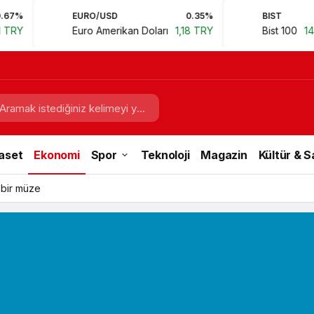
EURO/USD
0.35%
BIST
0.78%
Euro Amerikan Doları
1,18 TRY
Bist 100
14.168,35 TRY
aset
Ekonomi
Spor
Teknoloji
Magazin
Kültür & 
 bir müze