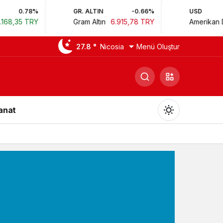
GR. ALTIN
-0.66%
USD
0.
Gram Altın
6.915,78 TRY
Amerikan Doları
44,73 
27.8 °
Nicosia
Menü Oluştur
Sanat
Gündüz Modu
Gündüz modunu seçin.