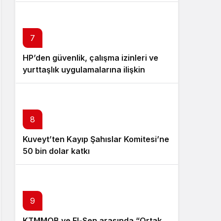
7
HP’den güvenlik, çalışma izinleri ve
yurttaşlık uygulamalarına ilişkin
öneriler
8
Kuveyt’ten Kayıp Şahıslar Komitesi’ne
50 bin dolar katkı
9
KTMMOB ve El-Sen arasında “Ortak