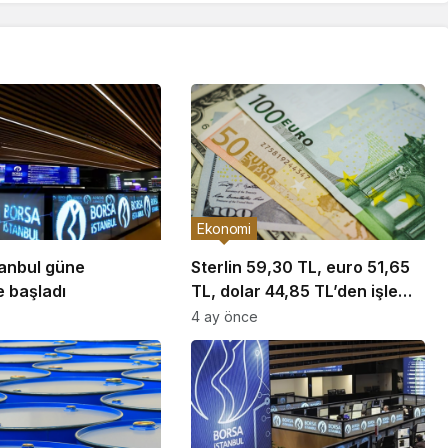
Ekonomi
tanbul güne
Sterlin 59,30 TL, euro 51,65
e başladı
TL, dolar 44,85 TL’den işlem
görüyor
4 ay önce