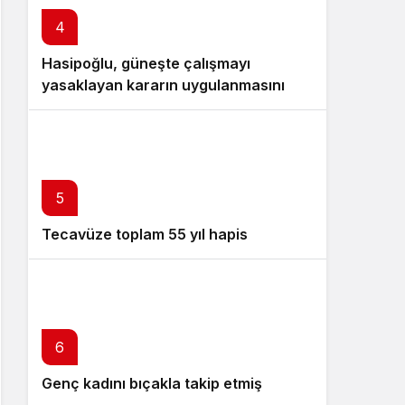
4
Hasipoğlu, güneşte çalışmayı
yasaklayan kararın uygulanmasını
Yeniboğaziçi’nde denetledi
5
Tecavüze toplam 55 yıl hapis
6
Genç kadını bıçakla takip etmiş