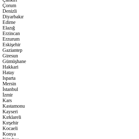
Çorum
Denizli
Diyarbakır
Edirne
Elazığ
Erzincan
Erzurum
Eskişehir
Gaziantep
Giresun
Gümüşhane
Hakkari
Hatay
Isparta
Mersin
İstanbul
İzmir
Kars
Kastamonu
Kayseri
Kırklareli
Kırşehir
Kocaeli
Konya