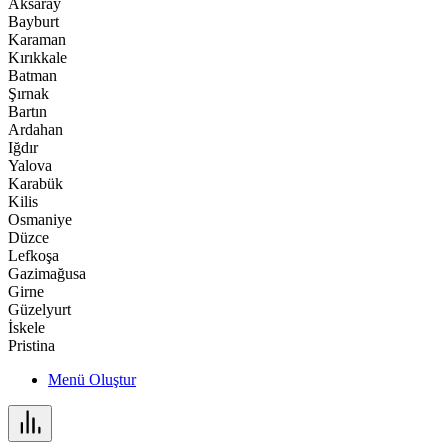
Aksaray
Bayburt
Karaman
Kırıkkale
Batman
Şırnak
Bartın
Ardahan
Iğdır
Yalova
Karabük
Kilis
Osmaniye
Düzce
Lefkoşa
Gazimağusa
Girne
Güzelyurt
İskele
Pristina
Menü Oluştur