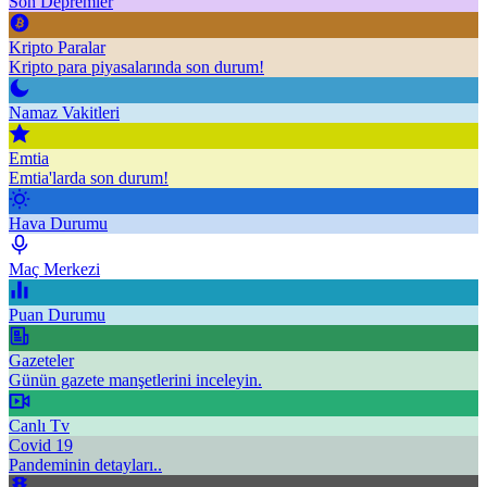
Son Depremler
Kripto Paralar
Kripto para piyasalarında son durum!
Namaz Vakitleri
Emtia
Emtia'larda son durum!
Hava Durumu
Maç Merkezi
Puan Durumu
Gazeteler
Günün gazete manşetlerini inceleyin.
Canlı Tv
Covid 19
Pandeminin detayları..