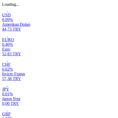
Loading...
USD
0.09%
Amerikan Doları
44,73 TRY
EURO
0.46%
Euro
52,83 TRY
CHF
0.62%
İsviçre Frangı
57,38 TRY
JPY
0.01%
Japon Yeni
0,00 TRY
GBP