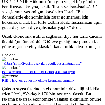
UBP-DP-YDP Hükümeti’nin göreve geldiği günden
beri Rusya-Ukrayna, İsrail-Filistin ve İran-İsrail-ABD
savaşlarının yaşandığını kaydeden Üstel, “Bu
dönemlerde ekonomimizin zarar görmemesi için
hükümet olarak her türlü tedbiri aldık. İnsanımızın aşım
gücü düşmesin diye çalışmalar yaptık” dedi.
Üstel, ekonomik istikrar sağlansın diye her türlü çarenin
üretildiğini öne sürdü; “Göreve geldiğimiz günden bu
güne asgari ücreti yaklaşık 9 kat artırdık” diye konuştu.
Göz Atın
“Kıbrıs’ın hikâyesini başkaları değil, biz anlatmalıyız”
FC Barcelona Futbol Kampı Lefkoşa’da Başlıyor
KIB-TEK’ten 20 kişilik ekiple kesintisiz temizlik
Çalışan sayısı üzerinden ekonominin düzeldiğini iddia
eden Üstel, “Yaklaşık 170 bin sayısına ulaştık. Bu
rakama bakarsak ekonomide yaşanan sıkıntıların önüne
geçtiğimiz görebiliyoruz” açıklamasında bulundu.