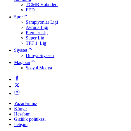
TCMB Haberleri
FED
Spor
Şampiyonlar Ligi
Avrupa Ligi
Premier Lig
Süper Lig
TFF 1. Lig
Siyaset
Dünya Siyaseti
Magazin
Sosyal Medya
Yazarlarımız
Künye
Hesabım
Gizlilik politikası
İletişim