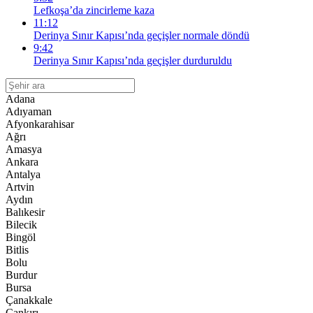
Lefkoşa’da zincirleme kaza
11:12
Derinya Sınır Kapısı’nda geçişler normale döndü
9:42
Derinya Sınır Kapısı’nda geçişler durduruldu
Adana
Adıyaman
Afyonkarahisar
Ağrı
Amasya
Ankara
Antalya
Artvin
Aydın
Balıkesir
Bilecik
Bingöl
Bitlis
Bolu
Burdur
Bursa
Çanakkale
Çankırı