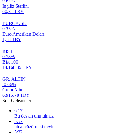
0.67%
İngiliz Sterlini
60,81 TRY
EURO/USD
0.35%
Euro Amerikan Doları
1,18 TRY
BIST
0.78%
Bist 100
14.168,35 TRY
GR. ALTIN
-0.66%
Gram Altın
6.915,78 TRY
Son Gelişmeler
6:17
Bu destan unutulmaz
5:57
İdeal çözüm iki devlet
5:32