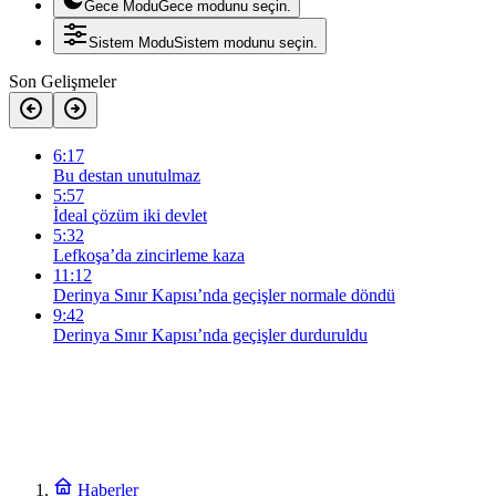
Gece Modu
Gece modunu seçin.
Sistem Modu
Sistem modunu seçin.
Son Gelişmeler
6:17
Bu destan unutulmaz
5:57
İdeal çözüm iki devlet
5:32
Lefkoşa’da zincirleme kaza
11:12
Derinya Sınır Kapısı’nda geçişler normale döndü
9:42
Derinya Sınır Kapısı’nda geçişler durduruldu
Haberler