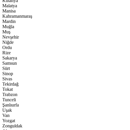
Kütahya
Malatya
Manisa
Kahramanmaraş
Mardin
Muğla
Muş
Nevşehir
Niğde
Ordu
Rize
Sakarya
Samsun
Siirt
Sinop
Sivas
Tekirdağ
Tokat
Trabzon
Tunceli
Şanlıurfa
Uşak
Van
Yozgat
Zonguldak