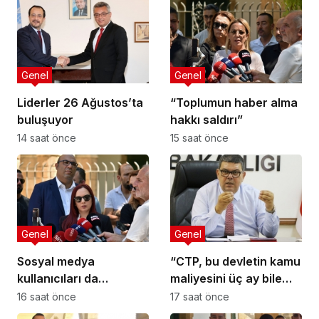
Genel
Genel
Liderler 26 Ağustos’ta
“Toplumun haber alma
buluşuyor
hakkı saldırı”
14 saat önce
15 saat önce
Genel
Genel
Sosyal medya
“CTP, bu devletin kamu
kullanıcıları da
maliyesini üç ay bile
tehlikede
yönetemez”
16 saat önce
17 saat önce