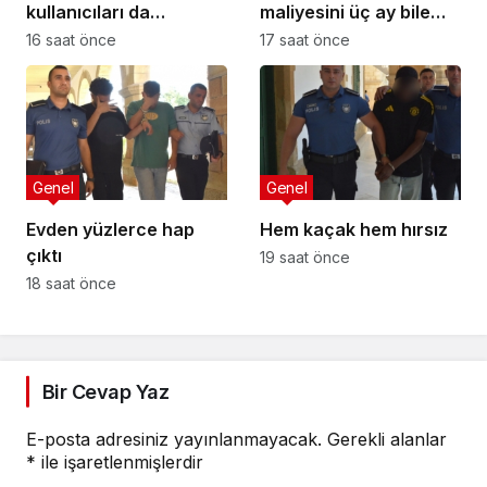
kullanıcıları da
maliyesini üç ay bile
tehlikede
yönetemez”
16 saat önce
17 saat önce
Genel
Genel
Evden yüzlerce hap
Hem kaçak hem hırsız
çıktı
19 saat önce
18 saat önce
Bir Cevap Yaz
E-posta adresiniz yayınlanmayacak.
Gerekli alanlar
*
ile işaretlenmişlerdir