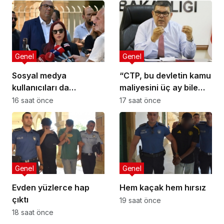
Genel
Genel
Sosyal medya
“CTP, bu devletin kamu
kullanıcıları da
maliyesini üç ay bile
tehlikede
yönetemez”
16 saat önce
17 saat önce
Genel
Genel
Evden yüzlerce hap
Hem kaçak hem hırsız
çıktı
19 saat önce
18 saat önce