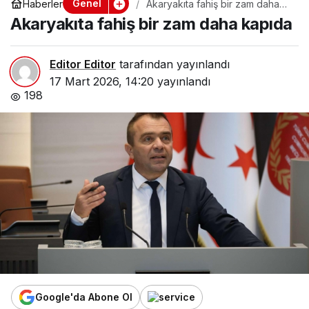
Genel
Haberler
Akaryakıta fahiş bir zam daha
kapıda
Akaryakıta fahiş bir zam daha kapıda
Editor Editor
tarafından yayınlandı
17 Mart 2026, 14:20
yayınlandı
198
Google'da Abone Ol