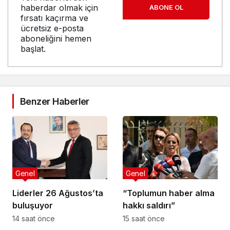
haberdar olmak için
ABONE OL
fırsatı kaçırma ve
ücretsiz e-posta
aboneliğini hemen
başlat.
Benzer Haberler
Genel
Genel
Liderler 26 Ağustos’ta
“Toplumun haber alma
buluşuyor
hakkı saldırı”
14 saat önce
15 saat önce