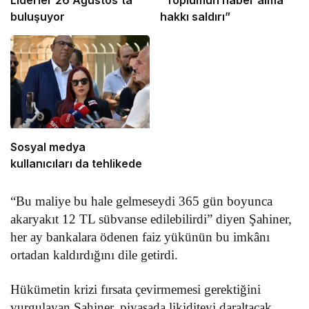
Liderler 26 Ağustos’ta
“Toplumun haber alma
buluşuyor
hakkı saldırı”
Sosyal medya
kullanıcıları da tehlikede
“Bu maliye bu hale gelmeseydi 365 gün boyunca
akaryakıt 12 TL sübvanse edilebilirdi” diyen Şahiner,
her ay bankalara ödenen faiz yükünün bu imkânı
ortadan kaldırdığını dile getirdi.
Hükümetin krizi fırsata çevirmemesi gerektiğini
vurgulayan Şahiner, piyasada likiditeyi daraltacak