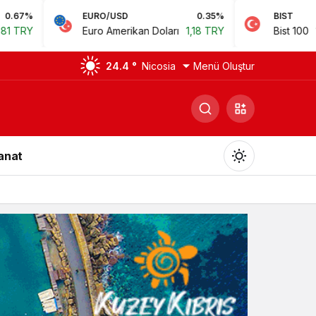
EURO/USD
0.35%
BIST
0.78%
Euro Amerikan Doları
1,18 TRY
Bist 100
14.168,35 TRY
24.4 °
Nicosia
Menü Oluştur
Sanat
Gündüz Modu
Gündüz modunu seçin.