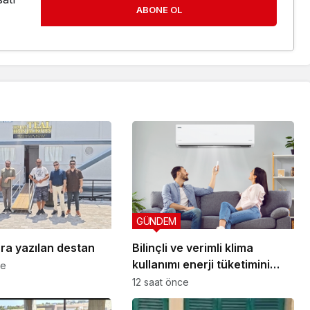
ABONE OL
GÜNDEM
ra yazılan destan
Bilinçli ve verimli klima
kullanımı enerji tüketimini
ce
azaltıyor
12 saat önce