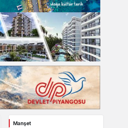
Gece Modu
Gece modunu seçin.
Sistem Modu
Sistem modunu seçin.
Manşet