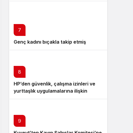
7
Genç kadını bıçakla takip etmiş
8
HP’den güvenlik, çalışma izinleri ve
yurttaşlık uygulamalarına ilişkin
öneriler
9
Kuveyt’ten Kayıp Şahıslar Komitesi’ne