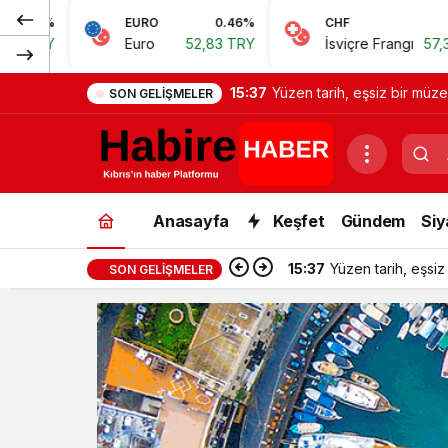
EURO
0.46%
CHF
0.62%
Euro
52,83 TRY
İsviçre Frangı
57,38 TRY
15:37
Yüzen tarih, eşsiz bir müze
SON GELIŞMELER
Anasayfa
Keşfet
Gündem
Siy
15:37
Yüzen tarih, eşsiz
SON GELIŞMELER