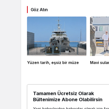
Göz Atın
Yüzen tarih, eşsiz bir müze
Mavi sula
Tamamen Ücretsiz Olarak
Bültenimize Abone Olabilirsin
Yeni haberlerden haberdar olmak için fırs