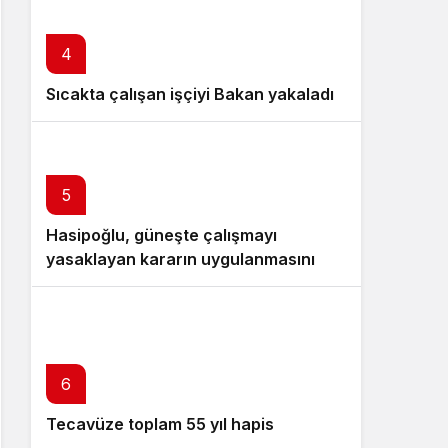
4
Sıcakta çalışan işçiyi Bakan yakaladı
5
Hasipoğlu, güneşte çalışmayı
yasaklayan kararın uygulanmasını
Yeniboğaziçi’nde denetledi
6
Tecavüze toplam 55 yıl hapis