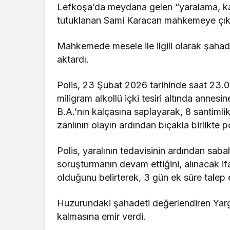
Lefkoşa’da meydana gelen “yaralama, k
tutuklanan Sami Karacan mahkemeye çıka
Mahkemede mesele ile ilgili olarak şaha
aktardı.
Polis, 23 Şubat 2026 tarihinde saat 23.0
miligram alkollü içki tesiri altında annesi
B.A.’nın kalçasına saplayarak, 8 santimli
zanlının olayın ardından bıçakla birlikte p
Polis, yaralının tedavisinin ardından sabah
soruşturmanın devam ettiğini, alınacak i
olduğunu belirterek, 3 gün ek süre talep e
Huzurundaki şahadeti değerlendiren Yargı
kalmasına emir verdi.