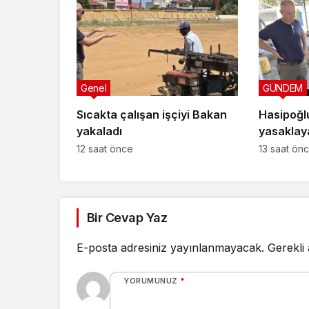
Genel
GÜNDEM
Sıcakta çalışan işçiyi Bakan
Hasipoğl
yakaladı
yasaklay
uygulanm
12 saat önce
13 saat ön
Yeniboğa
Bir Cevap Yaz
E-posta adresiniz yayınlanmayacak.
Gerekli
YORUMUNUZ
*