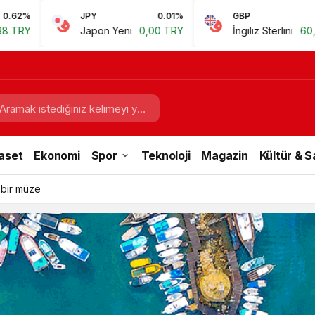
JPY
0.01%
GBP
0.67%
Japon Yeni
0,00 TRY
İngiliz Sterlini
60,81 TRY
aset
Ekonomi
Spor
Teknoloji
Magazin
Kültür & 
 bir müze