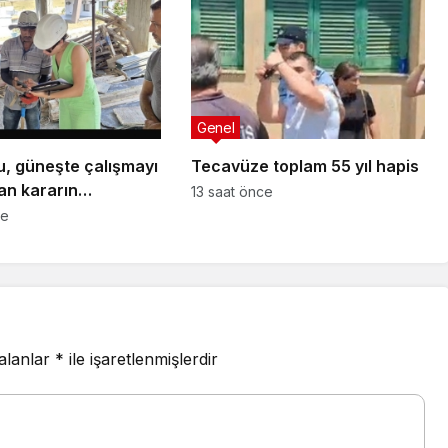
Genel
u, güneşte çalışmayı
Tecavüze toplam 55 yıl hapis
an kararın
13 saat önce
asını
ce
ziçi’nde denetledi
 alanlar
*
ile işaretlenmişlerdir