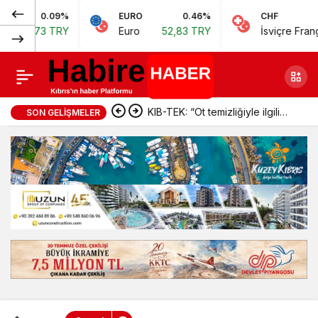
Normal
0.09%
EURO
0.46%
CHF
Arıklı rest çekti
0
4,73 TRY
Euro
52,83 TRY
İsviçre Frangı
57
(100%)
KIB-TEK: “Ot temizliğiyle ilgili
SON GELIŞMELER
iddialar doğru değil”