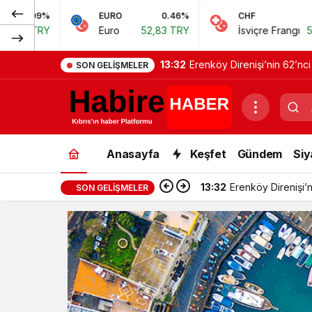
EURO
0.46%
CHF
0.62%
Euro
52,83 TRY
İsviçre Frangı
57,38 TRY
13:32
Erenköy Direnişi’nin 62’nci
SON GELIŞMELER
Anasayfa
Keşfet
Gündem
Siy
13:32
Erenköy Direnişi’n
SON GELIŞMELER