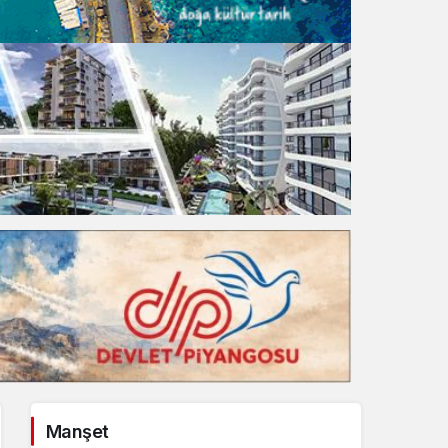
Gece Modu
Gece modunu seçin.
Sistem Modu
Sistem modunu seçin.
Manşet