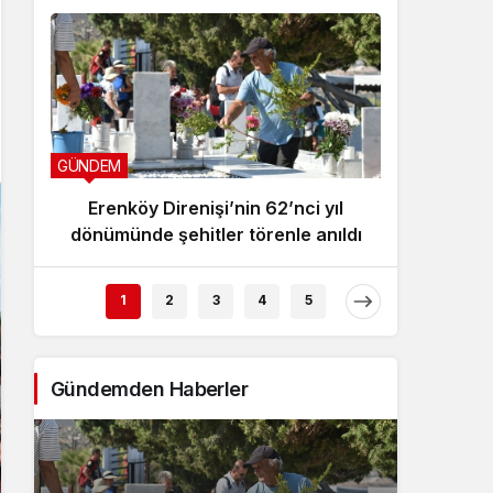
GÜNDEM
GÜNDEM
Erenköy Direnişi’nin 62’nci yıl
Çalışm
dönümünde şehitler törenle anıldı
yasağ
1
2
3
4
5
Gündemden Haberler