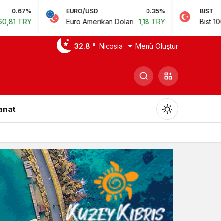
EURO/USD
0.35%
BIST
0.78%
Euro Amerikan Doları
1,18 TRY
Bist 100
14.168,35 TRY
32.8 °
Nicosia
Menü Oluştur
Sanat
Gündüz Modu
Gündüz modunu seçin.