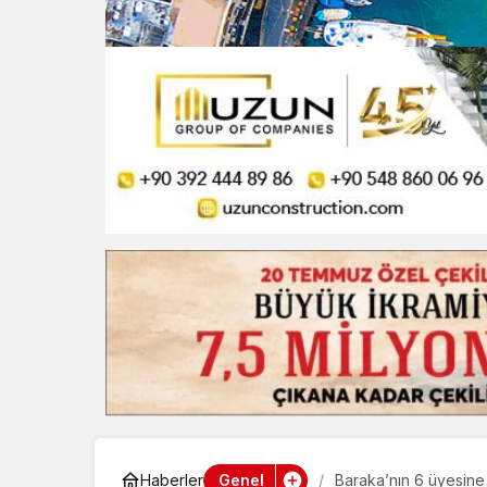
Genel
Haberler
Baraka’nın 6 üyesine