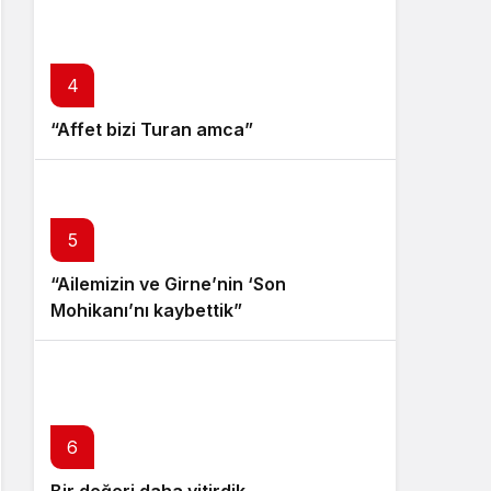
4
“Affet bizi Turan amca”
5
“Ailemizin ve Girne’nin ‘Son
Mohikanı’nı kaybettik”
6
Bir değeri daha yitirdik