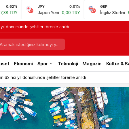
JPY
0.01%
GBP
0.67%
Japon Yeni
0,00 TRY
İngiliz Sterlini
60,81 TRY
 yıl dönümünde şehitler törenle anıldı
aset
Ekonomi
Spor
Teknoloji
Magazin
Kültür & 
in 62’nci yıl dönümünde şehitler törenle anıldı