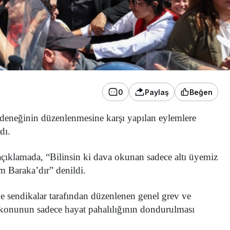
0
Paylaş
Beğen
 ödeneğinin düzenlenmesine karşı yapılan eylemlere
dı.
açıklamada, “Bilinsin ki dava okunan sadece altı üyemiz
üm Baraka’dır” denildi.
e sendikalar tarafından düzenlenen genel grev ve
, konunun sadece hayat pahalılığının dondurulması