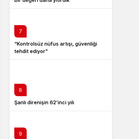
7
“Kontrolsüz nüfus artışı, güvenliği
tehdit ediyor”
8
Şanlı direnişin 62’inci yılı
9