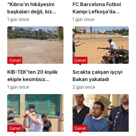
“Kıbrıs’ın hikâyesini
FC Barcelona Futbol
başkaları değil, biz
Kampı Lefkoşa’da
anlatmalıyız”
Başlıyor
1 gün önce
1 gün önce
Genel
Genel
KIB-TEK’ten 20 kişilik
Sıcakta çalışan işçiyi
ekiple kesintisiz
Bakan yakaladı
temizlik
1 gün önce
2 gün önce
Genel
Genel