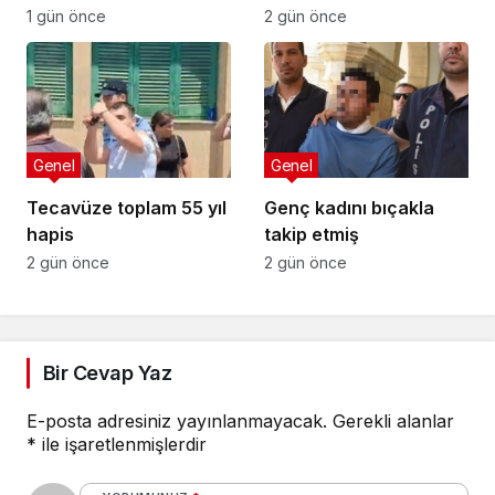
temizlik
1 gün önce
2 gün önce
Genel
Genel
Tecavüze toplam 55 yıl
Genç kadını bıçakla
hapis
takip etmiş
2 gün önce
2 gün önce
Bir Cevap Yaz
E-posta adresiniz yayınlanmayacak.
Gerekli alanlar
*
ile işaretlenmişlerdir