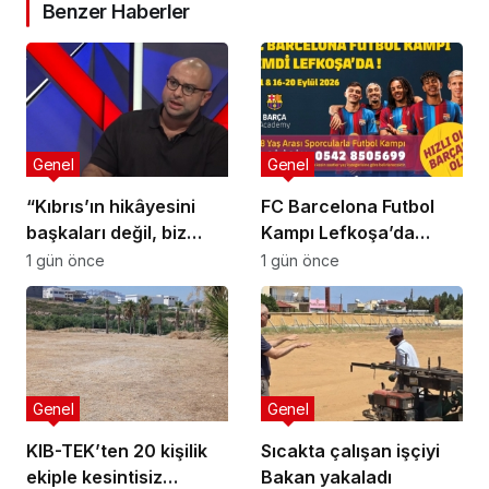
Benzer Haberler
Genel
Genel
“Kıbrıs’ın hikâyesini
FC Barcelona Futbol
başkaları değil, biz
Kampı Lefkoşa’da
anlatmalıyız”
Başlıyor
1 gün önce
1 gün önce
Genel
Genel
KIB-TEK’ten 20 kişilik
Sıcakta çalışan işçiyi
ekiple kesintisiz
Bakan yakaladı