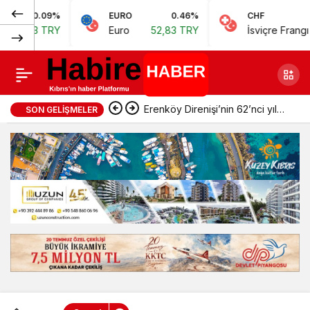
Normal
09%
EURO
0.46%
CHF
0.6
Tatar’a YDÜ
0
Paylaş
TRY
Euro
52,83 TRY
İsviçre Frangı
57,38 T
(100%)
Hastanesi’nde
stent takıldı
Erenköy Direnişi’nin 62’nci yıl
SON GELIŞMELER
dönümünde şehitler törenle
anıldı