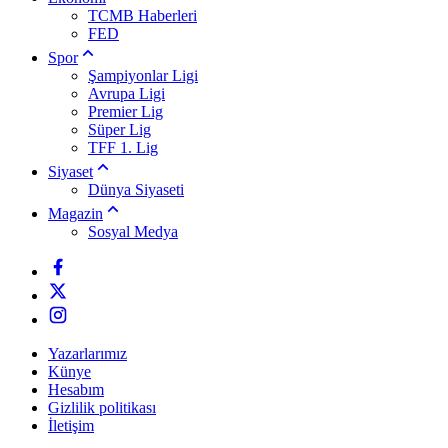
TCMB Haberleri
FED
Spor
Şampiyonlar Ligi
Avrupa Ligi
Premier Lig
Süper Lig
TFF 1. Lig
Siyaset
Dünya Siyaseti
Magazin
Sosyal Medya
Yazarlarımız
Künye
Hesabım
Gizlilik politikası
İletişim