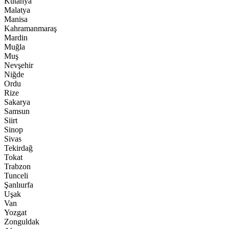
Kütahya
Malatya
Manisa
Kahramanmaraş
Mardin
Muğla
Muş
Nevşehir
Niğde
Ordu
Rize
Sakarya
Samsun
Siirt
Sinop
Sivas
Tekirdağ
Tokat
Trabzon
Tunceli
Şanlıurfa
Uşak
Van
Yozgat
Zonguldak