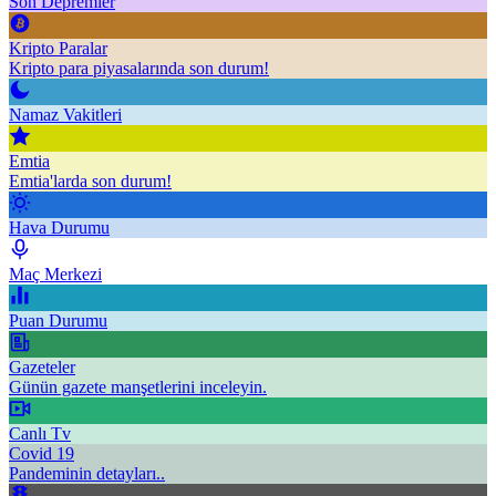
Son Depremler
Kripto Paralar
Kripto para piyasalarında son durum!
Namaz Vakitleri
Emtia
Emtia'larda son durum!
Hava Durumu
Maç Merkezi
Puan Durumu
Gazeteler
Günün gazete manşetlerini inceleyin.
Canlı Tv
Covid 19
Pandeminin detayları..