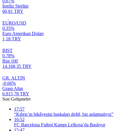
0.67%
İngiliz Sterlini
60,81 TRY
EURO/USD
0.35%
Euro Amerikan Doları
1,18 TRY
BIST
0.78%
Bist 100
14.168,35 TRY
GR. ALTIN
-0.66%
Gram Altın
6.915,78 TRY
Son Gelişmeler
17:57
“Kıbrıs’ın hikâyesini başkaları değil, biz anlatmalıyız”
16:52
FC Barcelona Futbol Kampı Lefkoşa’da Başlıyor
15:47