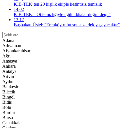
KIB-TEK’ten 20 kişilik ekiple kesintisiz temizlik
14:02
KIB-TEK: “Ot temizliğiyle ilgili iddialar doğru değil”
13:17
Başbakan Üstel: “Erenköy ruhu sonsuza dek yaşayacaktır”
Adana
Adıyaman
Afyonkarahisar
Ağrı
Amasya
Ankara
Antalya
Artvin
Aydın
Balıkesir
Bilecik
Bingöl
Bitlis
Bolu
Burdur
Bursa
Çanakkale
Çankırı