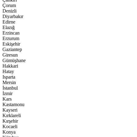
Çorum
Denizli
Diyarbakır
Edirne
Elazığ
Erzincan
Erzurum
Eskişehir
Gaziantep
Giresun
Gümüşhane
Hakkari
Hatay
Isparta
Mersin
İstanbul
İzmir
Kars
Kastamonu
Kayseri
Kırklareli
Kırşehir
Kocaeli
Konya