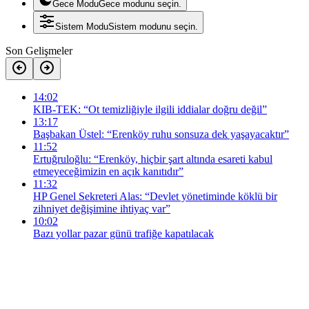
Gece Modu
Gece modunu seçin.
Sistem Modu
Sistem modunu seçin.
Son Gelişmeler
14:02
KIB-TEK: “Ot temizliğiyle ilgili iddialar doğru değil”
13:17
Başbakan Üstel: “Erenköy ruhu sonsuza dek yaşayacaktır”
11:52
Ertuğruloğlu: “Erenköy, hiçbir şart altında esareti kabul
etmeyeceğimizin en açık kanıtıdır”
11:32
HP Genel Sekreteri Alas: “Devlet yönetiminde köklü bir
zihniyet değişimine ihtiyaç var”
10:02
Bazı yollar pazar günü trafiğe kapatılacak