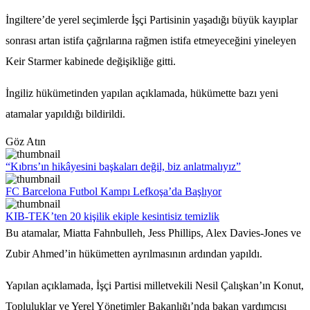
İngiltere’de yerel seçimlerde İşçi Partisinin yaşadığı büyük kayıplar
sonrası artan istifa çağrılarına rağmen istifa etmeyeceğini yineleyen
Keir Starmer kabinede değişikliğe gitti.
İngiliz hükümetinden yapılan açıklamada, hükümette bazı yeni
atamalar yapıldığı bildirildi.
Göz Atın
“Kıbrıs’ın hikâyesini başkaları değil, biz anlatmalıyız”
FC Barcelona Futbol Kampı Lefkoşa’da Başlıyor
KIB-TEK’ten 20 kişilik ekiple kesintisiz temizlik
Bu atamalar, Miatta Fahnbulleh, Jess Phillips, Alex Davies-Jones ve
Zubir Ahmed’in hükümetten ayrılmasının ardından yapıldı.
Yapılan açıklamada, İşçi Partisi milletvekili Nesil Çalışkan’ın Konut,
Topluluklar ve Yerel Yönetimler Bakanlığı’nda bakan yardımcısı