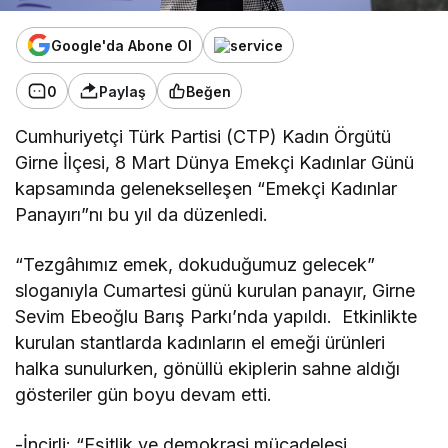
Google'da Abone Ol
0
Paylaş
Beğen
Cumhuriyetçi Türk Partisi (CTP) Kadın Örgütü
Girne İlçesi, 8 Mart Dünya Emekçi Kadınlar Günü
kapsamında gelenekselleşen “Emekçi Kadınlar
Panayırı”nı bu yıl da düzenledi.
“Tezgâhımız emek, dokuduğumuz gelecek”
sloganıyla Cumartesi günü kurulan panayır, Girne
Sevim Ebeoğlu Barış Parkı’nda yapıldı. Etkinlikte
kurulan stantlarda kadınların el emeği ürünleri
halka sunulurken, gönüllü ekiplerin sahne aldığı
gösteriler gün boyu devam etti.
-İncirli: “Eşitlik ve demokrasi mücadelesi