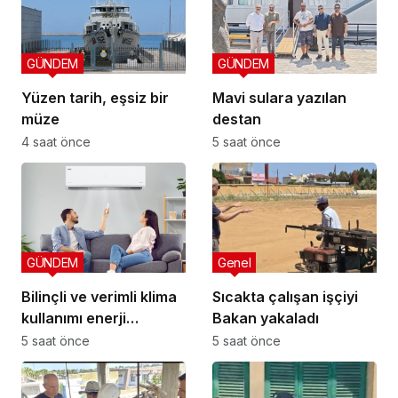
GÜNDEM
GÜNDEM
Yüzen tarih, eşsiz bir
Mavi sulara yazılan
müze
destan
4 saat önce
5 saat önce
GÜNDEM
Genel
Bilinçli ve verimli klima
Sıcakta çalışan işçiyi
kullanımı enerji
Bakan yakaladı
tüketimini azaltıyor
5 saat önce
5 saat önce