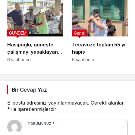
GÜNDEM
Genel
Hasipoğlu, güneşte
Tecavüze toplam 55 yıl
çalışmayı yasaklayan
hapis
kararın uygulanmasını
6 saat önce
6 saat önce
Yeniboğaziçi’nde
denetledi
Bir Cevap Yaz
E-posta adresiniz yayınlanmayacak.
Gerekli alanlar
*
ile işaretlenmişlerdir
YORUMUNUZ
*