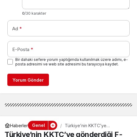
0
/30 karakter
Ad
*
E-Posta
*
Bir dahaki sefere yorum yaptığımda kullanılmak üzere adımı, e-
posta adresimi ve web site adresimi bu tarayıcıya kaydet.
Yorum Gönder
Genel
Haberler
Türkiye’nin KKTC’ye
gönderdiği F-16’lar Ercan’a
Türkiye’nin KKTC’ye gönderdiği F-
ulaştı