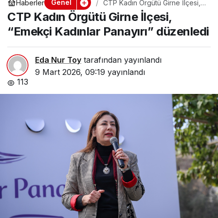
Genel
Haberler
CTP Kadın Örgütü Girne İlçesi,
“Emekçi Kadınlar Panayırı”
CTP Kadın Örgütü Girne İlçesi,
düzenledi
“Emekçi Kadınlar Panayırı” düzenledi
Eda Nur Toy
tarafından yayınlandı
9 Mart 2026, 09:19
yayınlandı
113