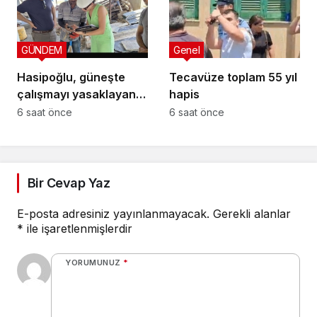
GÜNDEM
Genel
Hasipoğlu, güneşte
Tecavüze toplam 55 yıl
çalışmayı yasaklayan
hapis
kararın uygulanmasını
6 saat önce
6 saat önce
Yeniboğaziçi’nde
denetledi
Bir Cevap Yaz
E-posta adresiniz yayınlanmayacak.
Gerekli alanlar
*
ile işaretlenmişlerdir
YORUMUNUZ
*