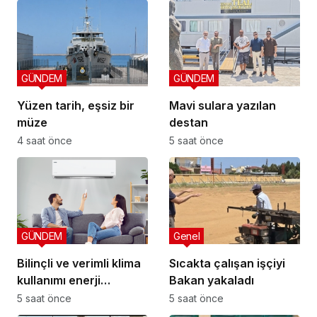
GÜNDEM
GÜNDEM
Yüzen tarih, eşsiz bir
Mavi sulara yazılan
müze
destan
4 saat önce
5 saat önce
GÜNDEM
Genel
Bilinçli ve verimli klima
Sıcakta çalışan işçiyi
kullanımı enerji
Bakan yakaladı
tüketimini azaltıyor
5 saat önce
5 saat önce