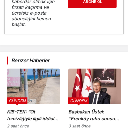
haberdar olmak için
ABONE OL
fırsatı kaçırma ve
ücretsiz e-posta
aboneliğini hemen
başlat.
Benzer Haberler
GÜNDEM
GÜNDEM
KIB-TEK: “Ot
Başbakan Üstel:
temizliğiyle ilgili iddialar
“Erenköy ruhu sonsuza
doğru değil”
dek yaşayacaktır”
2 saat önce
3 saat önce