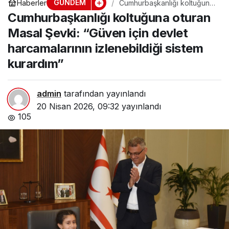
GÜNDEM
Haberler
Cumhurbaşkanlığı koltuğuna
oturan Masal Şevki: “Güven
Cumhurbaşkanlığı koltuğuna oturan
için devlet harcamalarının
izlenebildiği sistem
Masal Şevki: “Güven için devlet
kurardım”
harcamalarının izlenebildiği sistem
kurardım”
admin
tarafından yayınlandı
20 Nisan 2026, 09:32
yayınlandı
105