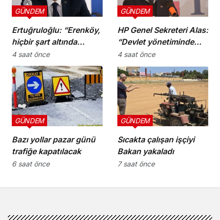
GÜNDEM
GÜNDEM
Ertuğruloğlu: “Erenköy,
HP Genel Sekreteri Alas:
hiçbir şart altında
“Devlet yönetiminde
esareti kabul
köklü bir zihniyet
4 saat önce
4 saat önce
etmeyeceğimizin en
değişimine ihtiyaç var”
açık kanıtıdır”
GÜNDEM
GÜNDEM
Bazı yollar pazar günü
Sıcakta çalışan işçiyi
trafiğe kapatılacak
Bakan yakaladı
6 saat önce
7 saat önce