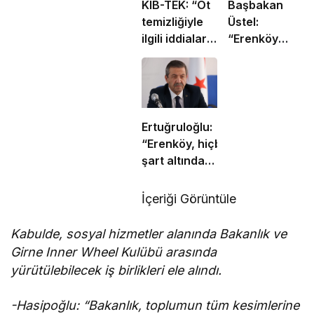
KIB-TEK: “Ot
Başbakan
temizliğiyle
Üstel:
ilgili iddialar
“Erenköy
doğru değil”
ruhu sonsuza
dek
yaşayacaktır”
Ertuğruloğlu:
“Erenköy, hiçbir
şart altında
esareti kabul
etmeyeceğimizin
İçeriği Görüntüle
en açık kanıtıdır”
Kabulde, sosyal hizmetler alanında Bakanlık ve
Girne Inner Wheel Kulübü arasında
yürütülebilecek iş birlikleri ele alındı.
-Hasipoğlu: “Bakanlık, toplumun tüm kesimlerine