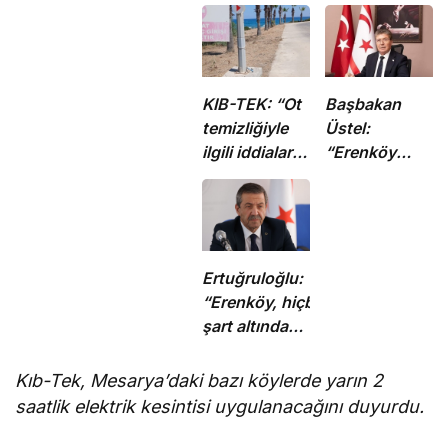
KIB-TEK: “Ot
Başbakan
temizliğiyle
Üstel:
ilgili iddialar
“Erenköy
doğru değil”
ruhu sonsuza
dek
yaşayacaktır”
Ertuğruloğlu:
“Erenköy, hiçbir
şart altında
esareti kabul
etmeyeceğimizin
Kıb-Tek, Mesarya’daki bazı köylerde yarın 2
en açık kanıtıdır”
saatlik elektrik kesintisi uygulanacağını duyurdu.