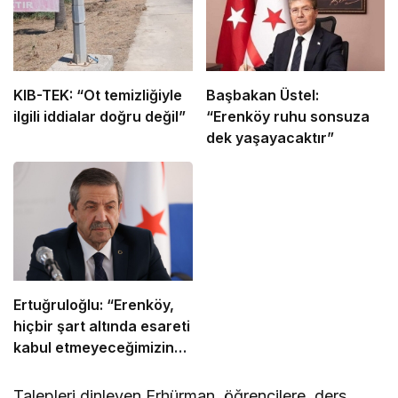
KIB-TEK: “Ot temizliğiyle
Başbakan Üstel:
ilgili iddialar doğru değil”
“Erenköy ruhu sonsuza
dek yaşayacaktır”
Ertuğruloğlu: “Erenköy,
hiçbir şart altında esareti
kabul etmeyeceğimizin
en açık kanıtıdır”
Talepleri dinleyen Erhürman, öğrencilere, ders