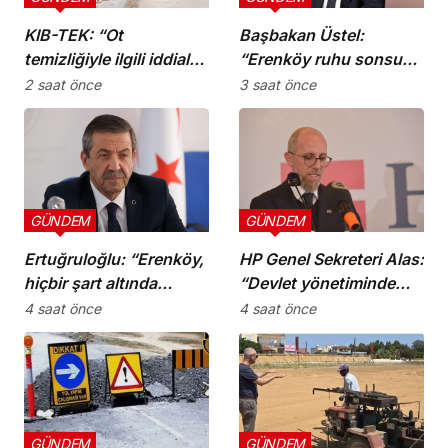
KIB-TEK: “Ot
Başbakan Üstel:
temizliğiyle ilgili iddialar
“Erenköy ruhu sonsuza
doğru değil”
dek yaşayacaktır”
2 saat önce
3 saat önce
GÜNDEM
GÜNDEM
Ertuğruloğlu: “Erenköy,
HP Genel Sekreteri Alas:
hiçbir şart altında
“Devlet yönetiminde
esareti kabul
köklü bir zihniyet
4 saat önce
4 saat önce
etmeyeceğimizin en
değişimine ihtiyaç var”
açık kanıtıdır”
GÜNDEM
GÜNDEM