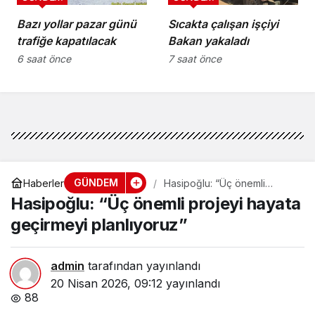
Bazı yollar pazar günü
Sıcakta çalışan işçiyi
trafiğe kapatılacak
Bakan yakaladı
6 saat önce
7 saat önce
GÜNDEM
Haberler
Hasipoğlu: “Üç önemli
projeyi hayata geçirmeyi
Hasipoğlu: “Üç önemli projeyi hayata
planlıyoruz”
geçirmeyi planlıyoruz”
admin
tarafından yayınlandı
20 Nisan 2026, 09:12
yayınlandı
88