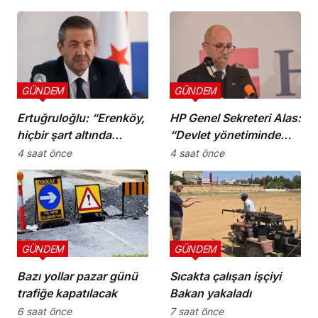
GÜNDEM
GÜNDEM
Ertuğruloğlu: “Erenköy,
HP Genel Sekreteri Alas:
hiçbir şart altında
“Devlet yönetiminde
esareti kabul
köklü bir zihniyet
4 saat önce
4 saat önce
etmeyeceğimizin en
değişimine ihtiyaç var”
açık kanıtıdır”
GÜNDEM
GÜNDEM
Bazı yollar pazar günü
Sıcakta çalışan işçiyi
trafiğe kapatılacak
Bakan yakaladı
6 saat önce
7 saat önce