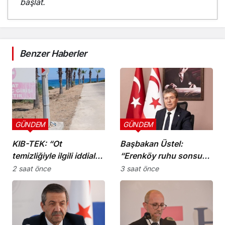
başlat.
Benzer Haberler
GÜNDEM
GÜNDEM
KIB-TEK: “Ot
Başbakan Üstel:
temizliğiyle ilgili iddialar
“Erenköy ruhu sonsuza
doğru değil”
dek yaşayacaktır”
2 saat önce
3 saat önce