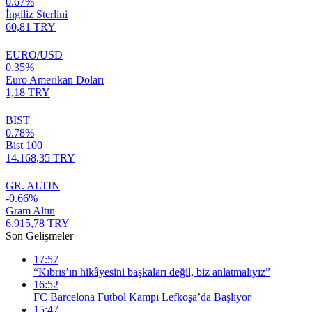
0.67%
İngiliz Sterlini
60,81 TRY
EURO/USD
0.35%
Euro Amerikan Doları
1,18 TRY
BIST
0.78%
Bist 100
14.168,35 TRY
GR. ALTIN
-0.66%
Gram Altın
6.915,78 TRY
Son Gelişmeler
17:57
“Kıbrıs’ın hikâyesini başkaları değil, biz anlatmalıyız”
16:52
FC Barcelona Futbol Kampı Lefkoşa’da Başlıyor
15:47