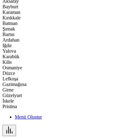
Aksaray
Bayburt
Karaman
Kırıkkale
Batman
Şırnak
Bartın
Ardahan
Iğdır
Yalova
Karabük
Kilis
Osmaniye
Düzce
Lefkoşa
Gazimağusa
Girne
Güzelyurt
İskele
Pristina
Menü Oluştur