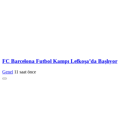
FC Barcelona Futbol Kampı Lefkoşa’da Başlıyor
Genel
11 saat önce