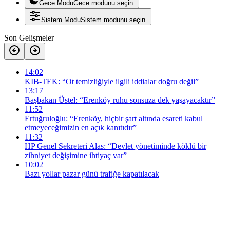
Gece Modu
Gece modunu seçin.
Sistem Modu
Sistem modunu seçin.
Son Gelişmeler
14:02
KIB-TEK: “Ot temizliğiyle ilgili iddialar doğru değil”
13:17
Başbakan Üstel: “Erenköy ruhu sonsuza dek yaşayacaktır”
11:52
Ertuğruloğlu: “Erenköy, hiçbir şart altında esareti kabul
etmeyeceğimizin en açık kanıtıdır”
11:32
HP Genel Sekreteri Alas: “Devlet yönetiminde köklü bir
zihniyet değişimine ihtiyaç var”
10:02
Bazı yollar pazar günü trafiğe kapatılacak