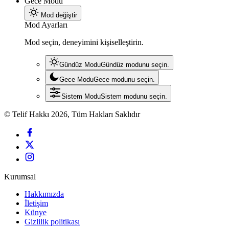
Gece Modu
Mod değiştir
Mod Ayarları
Mod seçin, deneyimini kişiselleştirin.
Gündüz Modu
Gündüz modunu seçin.
Gece Modu
Gece modunu seçin.
Sistem Modu
Sistem modunu seçin.
© Telif Hakkı 2026, Tüm Hakları Saklıdır
Kurumsal
Hakkımızda
İletişim
Künye
Gizlilik politikası