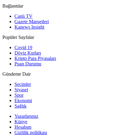
Bağlantılar
Canlı TV
Gazete Manşetleri
Kanews Insight
Popüler Sayfalar
Covid 19
Döviz Kurları
Kripto Para Piyasaları
Puan Durumu
Gündeme Dair
Seçimler
Siyaset
Spor
Ekonomi
Sağlık
Yazarlarımız
Künye
Hesabım
Gizlilik politikası