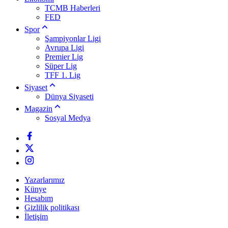
TCMB Haberleri
FED
Spor
Şampiyonlar Ligi
Avrupa Ligi
Premier Lig
Süper Lig
TFF 1. Lig
Siyaset
Dünya Siyaseti
Magazin
Sosyal Medya
Yazarlarımız
Künye
Hesabım
Gizlilik politikası
İletişim