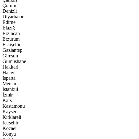
Çorum
Denizli
Diyarbakır
Edirne
Elazığ
Erzincan
Erzurum
Eskişehir
Gaziantep
Giresun
Gümüşhane
Hakkari
Hatay
Isparta
Mersin
İstanbul
İzmir
Kars
Kastamonu
Kayseri
Kırklareli
Kırşehir
Kocaeli
Konya