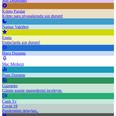
Son Depremler
Kripto Paralar
Kripto para piyasalarında son durum!
Namaz Vakitleri
Emtia
Emtia'larda son durum!
Hava Durumu
Maç Merkezi
Puan Durumu
Gazeteler
Günün gazete manşetlerini inceleyin.
Canlı Tv
Covid 19
Pandeminin detayları..