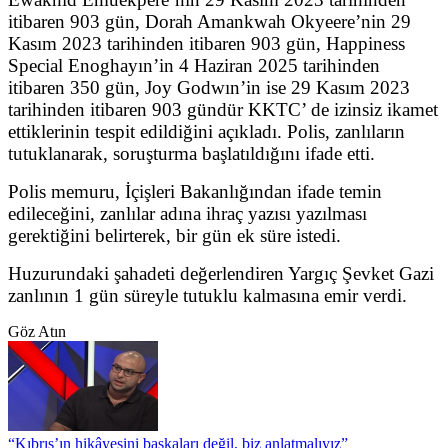
itibaren 903 gün, Dorah Amankwah Okyeere’nin 29
Kasım 2023 tarihinden itibaren 903 gün, Happiness
Special Enoghayın’in 4 Haziran 2025 tarihinden
itibaren 350 gün, Joy Godwın’in ise 29 Kasım 2023
tarihinden itibaren 903 gündür KKTC’ de izinsiz ikamet
ettiklerinin tespit edildiğini açıkladı. Polis, zanlıların
tutuklanarak, soruşturma başlatıldığını ifade etti.
Polis memuru, İçişleri Bakanlığından ifade temin
edileceğini, zanlılar adına ihraç yazısı yazılması
gerektiğini belirterek, bir gün ek süre istedi.
Huzurundaki şahadeti değerlendiren Yargıç Şevket Gazi
zanlının 1 gün süreyle tutuklu kalmasına emir verdi.
Göz Atın
“Kıbrıs’ın hikâyesini başkaları değil, biz anlatmalıyız”