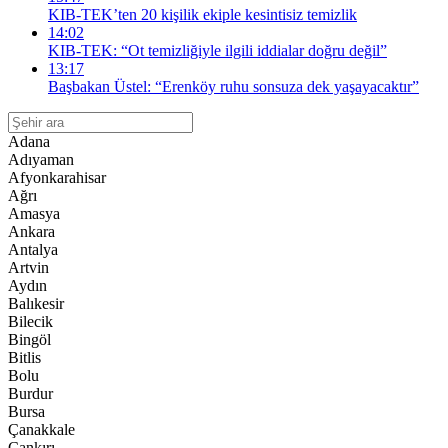
KIB-TEK’ten 20 kişilik ekiple kesintisiz temizlik
14:02
KIB-TEK: “Ot temizliğiyle ilgili iddialar doğru değil”
13:17
Başbakan Üstel: “Erenköy ruhu sonsuza dek yaşayacaktır”
Adana
Adıyaman
Afyonkarahisar
Ağrı
Amasya
Ankara
Antalya
Artvin
Aydın
Balıkesir
Bilecik
Bingöl
Bitlis
Bolu
Burdur
Bursa
Çanakkale
Çankırı