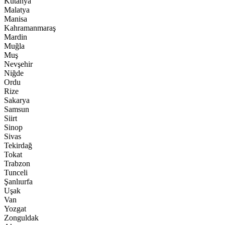
Kütahya
Malatya
Manisa
Kahramanmaraş
Mardin
Muğla
Muş
Nevşehir
Niğde
Ordu
Rize
Sakarya
Samsun
Siirt
Sinop
Sivas
Tekirdağ
Tokat
Trabzon
Tunceli
Şanlıurfa
Uşak
Van
Yozgat
Zonguldak