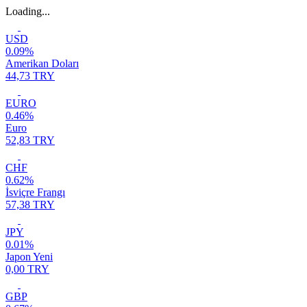
Loading...
USD
0.09%
Amerikan Doları
44,73 TRY
EURO
0.46%
Euro
52,83 TRY
CHF
0.62%
İsviçre Frangı
57,38 TRY
JPY
0.01%
Japon Yeni
0,00 TRY
GBP