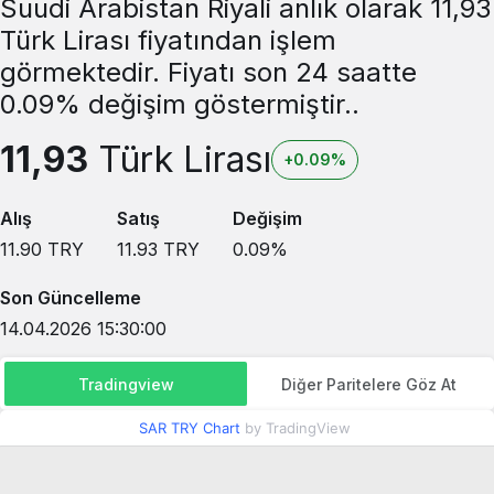
Suudi Arabistan Riyali anlık olarak 11,93
Türk Lirası fiyatından işlem
görmektedir. Fiyatı son 24 saatte
0.09% değişim göstermiştir..
11,93
Türk Lirası
+0.09%
Alış
Satış
Değişim
11.90
TRY
11.93
TRY
0.09
%
Son Güncelleme
14.04.2026 15:30:00
Tradingview
Diğer Paritelere Göz At
SAR TRY Chart
by TradingView