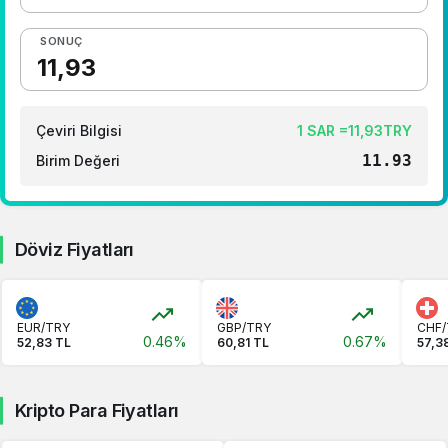
1 Dolar Kaç TL ?
1 Euro Kaç TL ?
SONUÇ
1 Euro Kaç TL ?
1 CHF Kaç TL ?
Çeviri Bilgisi
1 SAR =11,93TRY
1 RUB Kaç TL ?
11.93
Birim Değeri
1 CNY Kaç TL ?
Döviz Fiyatları
EUR/TRY
GBP/TRY
CHF/
0.46%
0.67%
52,83 TL
60,81 TL
57,3
Kripto Para Fiyatları