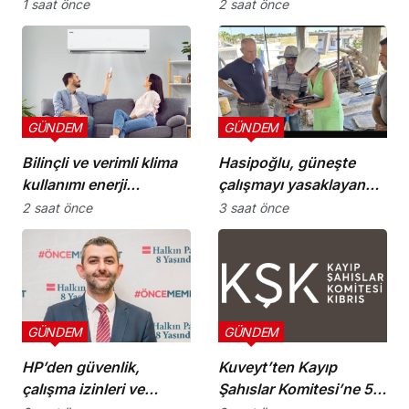
1 saat önce
2 saat önce
GÜNDEM
GÜNDEM
Bilinçli ve verimli klima
Hasipoğlu, güneşte
kullanımı enerji
çalışmayı yasaklayan
tüketimini azaltıyor
kararın uygulanmasını
2 saat önce
3 saat önce
Yeniboğaziçi’nde
denetledi
GÜNDEM
GÜNDEM
HP’den güvenlik,
Kuveyt’ten Kayıp
çalışma izinleri ve
Şahıslar Komitesi’ne 50