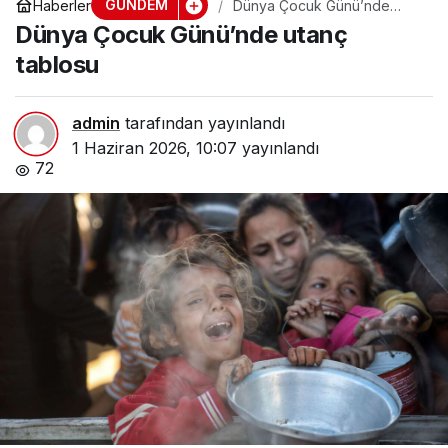
GÜNDEM
Haberler
Dünya Çocuk Günü’nde
utanç tablosu
Dünya Çocuk Günü’nde utanç
tablosu
admin
tarafından yayınlandı
1 Haziran 2026, 10:07
yayınlandı
72