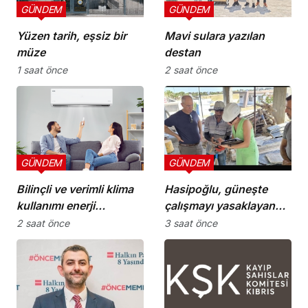
GÜNDEM
GÜNDEM
Yüzen tarih, eşsiz bir
Mavi sulara yazılan
müze
destan
1 saat önce
2 saat önce
GÜNDEM
GÜNDEM
Bilinçli ve verimli klima
Hasipoğlu, güneşte
kullanımı enerji
çalışmayı yasaklayan
tüketimini azaltıyor
kararın uygulanmasını
2 saat önce
3 saat önce
Yeniboğaziçi’nde
denetledi