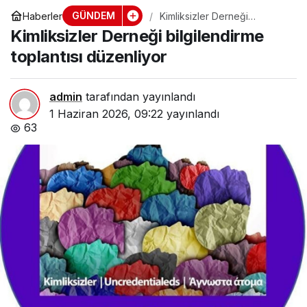
GÜNDEM
Haberler
Kimliksizler Derneği
bilgilendirme toplantısı
Kimliksizler Derneği bilgilendirme
düzenliyor
toplantısı düzenliyor
admin
tarafından yayınlandı
1 Haziran 2026, 09:22
yayınlandı
63