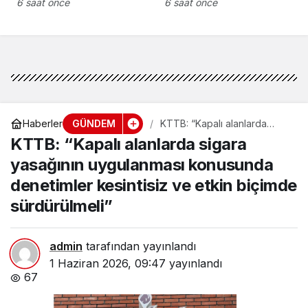
yurttaşlık
bin dolar katkı
6 saat önce
6 saat önce
uygulamalarına ilişkin
öneriler
GÜNDEM
Haberler
KTTB: “Kapalı alanlarda
sigara yasağının
KTTB: “Kapalı alanlarda sigara
uygulanması konusunda
denetimler kesintisiz ve
yasağının uygulanması konusunda
etkin biçimde sürdürülmeli”
denetimler kesintisiz ve etkin biçimde
sürdürülmeli”
admin
tarafından yayınlandı
1 Haziran 2026, 09:47
yayınlandı
67