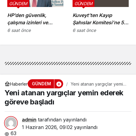
GÜNDEM
GÜNDEM
HP’den güvenlik,
Kuveyt’ten Kayıp
çalışma izinleri ve
Şahıslar Komitesi’ne 50
yurttaşlık
bin dolar katkı
6 saat önce
6 saat önce
uygulamalarına ilişkin
öneriler
GÜNDEM
Haberler
Yeni atanan yargıçlar yemin
ederek göreve başladı
Yeni atanan yargıçlar yemin ederek
göreve başladı
admin
tarafından yayınlandı
1 Haziran 2026, 09:02
yayınlandı
63