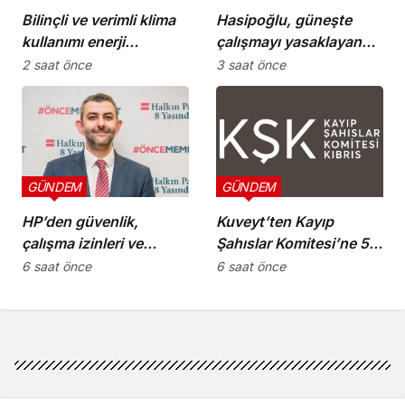
Bilinçli ve verimli klima
Hasipoğlu, güneşte
kullanımı enerji
çalışmayı yasaklayan
tüketimini azaltıyor
kararın uygulanmasını
2 saat önce
3 saat önce
Yeniboğaziçi’nde
denetledi
GÜNDEM
GÜNDEM
HP’den güvenlik,
Kuveyt’ten Kayıp
çalışma izinleri ve
Şahıslar Komitesi’ne 50
yurttaşlık
bin dolar katkı
6 saat önce
6 saat önce
uygulamalarına ilişkin
öneriler