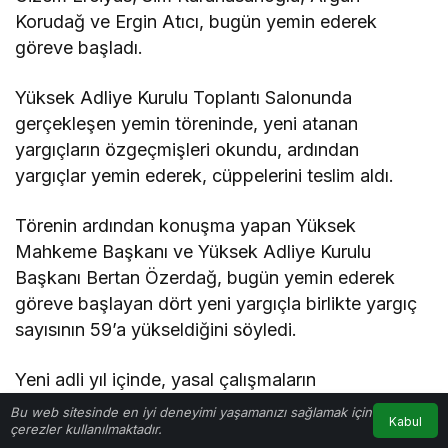
Korudağ ve Ergin Atıcı, bugün yemin ederek
göreve başladı.
Yüksek Adliye Kurulu Toplantı Salonunda
gerçekleşen yemin töreninde, yeni atanan
yargıçların özgeçmişleri okundu, ardından
yargıçlar yemin ederek, cüppelerini teslim aldı.
Törenin ardından konuşma yapan Yüksek
Mahkeme Başkanı ve Yüksek Adliye Kurulu
Başkanı Bertan Özerdağ, bugün yemin ederek
göreve başlayan dört yeni yargıçla birlikte yargıç
sayısının 59’a yükseldiğini söyledi.
Yeni adli yıl içinde, yasal çalışmaların
tamamlanmasıyla birlikte, Lefkoşa Kaza
Bu web sitesinde en iyi deneyimi yaşamanızı sağlamak için
Kabul
çerezler kullanılmaktadır.
Mahkemesi’nde, ikinci Ağır Ceza Mahkemesi’nin
Anasayfa
Akış
Hesabım