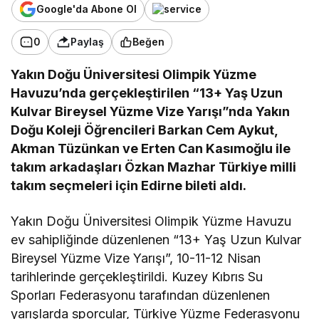
Google'da Abone Ol
0
Paylaş
Beğen
Yakın Doğu Üniversitesi Olimpik Yüzme
Havuzu’nda gerçekleştirilen “13+ Yaş Uzun
Kulvar Bireysel Yüzme Vize Yarışı”nda Yakın
Doğu Koleji Öğrencileri Barkan
Cem Aykut
,
Akman Tüzünkan
ve
Erten Can Kasımoğlu
ile
takım arkadaşları
Özkan Mazhar
Türkiye milli
takım seçmeleri için Edirne bileti aldı.
Yakın Doğu Üniversitesi Olimpik Yüzme Havuzu
ev sahipliğinde düzenlenen “13+ Yaş Uzun Kulvar
Bireysel Yüzme Vize Yarışı”, 10-11-12 Nisan
tarihlerinde gerçekleştirildi. Kuzey Kıbrıs Su
Sporları Federasyonu tarafından düzenlenen
yarışlarda sporcular, Türkiye Yüzme Federasyonu