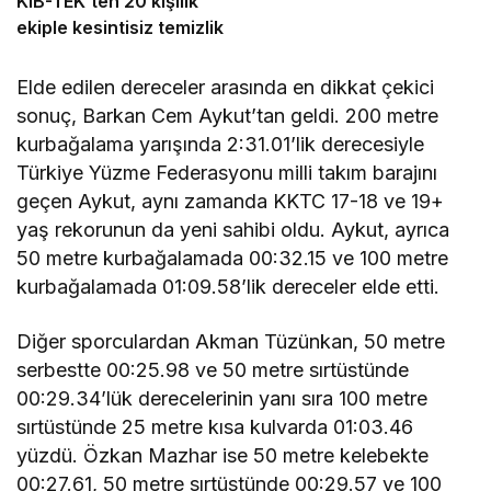
KIB-TEK’ten 20 kişilik
ekiple kesintisiz temizlik
Elde edilen dereceler arasında en dikkat çekici
sonuç, Barkan Cem Aykut’tan geldi. 200 metre
kurbağalama yarışında 2:31.01’lik derecesiyle
Türkiye Yüzme Federasyonu milli takım barajını
geçen Aykut, aynı zamanda KKTC 17-18 ve 19+
yaş rekorunun da yeni sahibi oldu. Aykut, ayrıca
50 metre kurbağalamada 00:32.15 ve 100 metre
kurbağalamada 01:09.58’lik dereceler elde etti.
Diğer sporculardan Akman Tüzünkan, 50 metre
serbestte 00:25.98 ve 50 metre sırtüstünde
00:29.34’lük derecelerinin yanı sıra 100 metre
sırtüstünde 25 metre kısa kulvarda 01:03.46
yüzdü. Özkan Mazhar ise 50 metre kelebekte
00:27.61, 50 metre sırtüstünde 00:29.57 ve 100