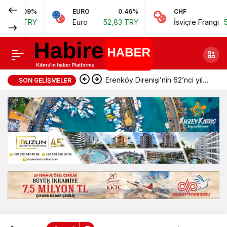
Normal
%
EURO
0.46%
CHF
0.62%
Bir gram
0
Paylaş
Y
Euro
52,83 TRY
İsviçre Frangı
57,38 TRY
(100%)
uyuşturucuya
bir ay hapis
Erenköy Direnişi’nin 62’nci yıl
SON GELIŞMELER
dönümünde şehitler törenle
anıldı