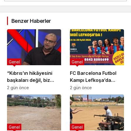
Benzer Haberler
Genel
Genel
“Kıbrıs’ın hikâyesini
FC Barcelona Futbol
başkaları değil, biz
Kampı Lefkoşa’da
anlatmalıyız”
Başlıyor
2 gün önce
2 gün önce
Genel
Genel