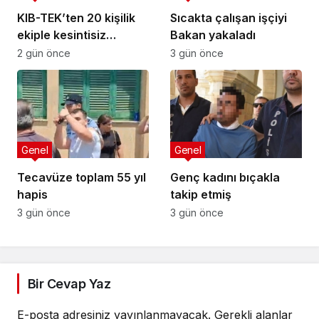
KIB-TEK’ten 20 kişilik
Sıcakta çalışan işçiyi
ekiple kesintisiz
Bakan yakaladı
temizlik
2 gün önce
3 gün önce
Genel
Genel
Tecavüze toplam 55 yıl
Genç kadını bıçakla
hapis
takip etmiş
3 gün önce
3 gün önce
Bir Cevap Yaz
E-posta adresiniz yayınlanmayacak.
Gerekli alanlar