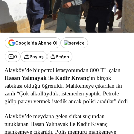
Google'da Abone Ol
0
Paylaş
Beğen
Alayköy’de bir petrol istasyonundan 800 TL çalan
Hasan Yalınayak
ile
Kadir Kıvanç
’ın birçok
sabıkası olduğu öğrenildi. Mahkemeye çıkarılan iki
zanlı “Çok alkollüydük, istemeden yaptık. Petrole
gidip parayı vermek istedik ancak polisi aradılar” dedi
Alayköy’de meydana gelen sirkat suçundan
tutuklanan Hasan Yalınayak ile Kadir Kıvanç
mahkemeye çıkarıldı. Polis memuru mahkemeye