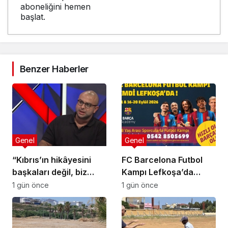
aboneliğini hemen
başlat.
Benzer Haberler
Genel
Genel
“Kıbrıs’ın hikâyesini
FC Barcelona Futbol
başkaları değil, biz
Kampı Lefkoşa’da
anlatmalıyız”
Başlıyor
1 gün önce
1 gün önce