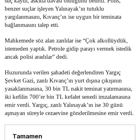
suç kaydı, askıda davası olduğunu belirtti. Polis,
benzer suçlar işleyen Yalınayak’ın tutuklu
yargılanmasını, Kıvanç’ın ise uygun bir teminata
bağlanmasını talep etti.
Mahkemede söz alan zanlılar ise “Çok alkollüydük,
istemeden yaptık. Petrole gidip parayı vermek istedik
ancak polisi aradılar” dedi.
Huzurunda verilen şahadeti değerlendiren Yargıç
Şevket Gazi, zanlı Kıvanç’ın yurt dışına çıkışının
yasaklanmasına, 30 bin TL nakit teminat yatırmasına,
iki kefilin 700’er bin TL kefalet senedi imzalamasına
emir verdi. Yargıç, zanlı Yalınayak’ın ise 30 günü
aşmayan süreyle cezaevine gönderilmesine emir verdi.
Tamamen