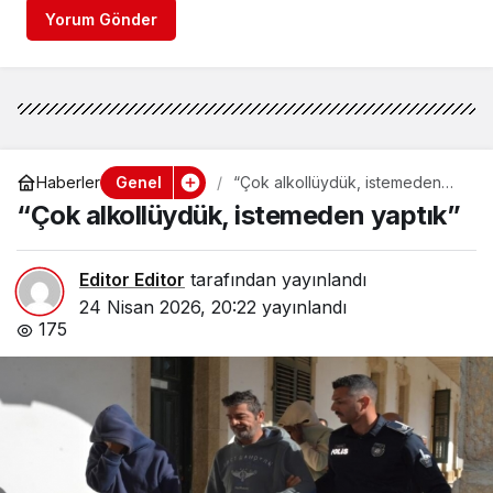
Yorum Gönder
Genel
Haberler
“Çok alkollüydük, istemeden
yaptık”
“Çok alkollüydük, istemeden yaptık”
Editor Editor
tarafından yayınlandı
24 Nisan 2026, 20:22
yayınlandı
175