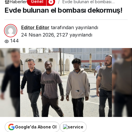
Genel
Haberler
Evde bulunan el bombası
dekormuş!
Evde bulunan el bombası dekormuş!
Editor Editor
tarafından yayınlandı
24 Nisan 2026, 21:27
yayınlandı
144
Google'da Abone Ol