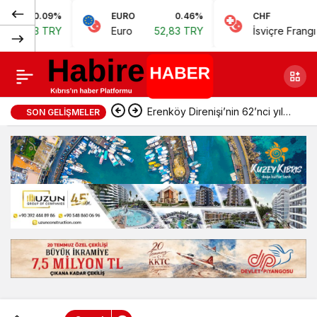
Normal
9%
EURO
0.46%
CHF
0.62%
“Çok
0
Paylaş
RY
Euro
52,83 TRY
İsviçre Frangı
57,38 TRY
(100%)
alkollüydük,
istemeden
Erenköy Direnişi’nin 62’nci yıl
SON GELIŞMELER
yaptık”
dönümünde şehitler törenle
anıldı