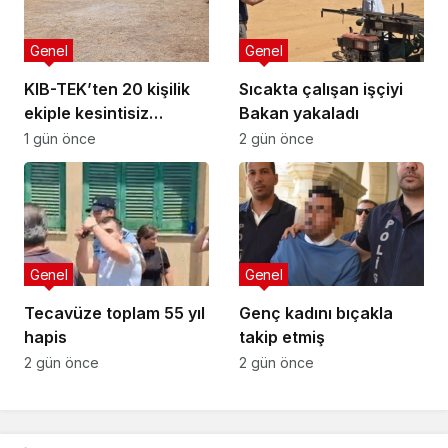
Genel
Genel
KIB-TEK’ten 20 kişilik
Sıcakta çalışan işçiyi
ekiple kesintisiz
Bakan yakaladı
temizlik
1 gün önce
2 gün önce
Genel
Genel
Tecavüze toplam 55 yıl
Genç kadını bıçakla
hapis
takip etmiş
2 gün önce
2 gün önce