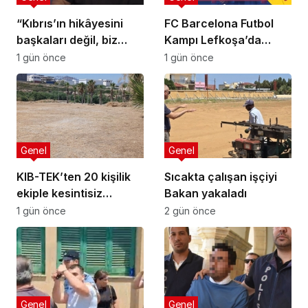
“Kıbrıs’ın hikâyesini
FC Barcelona Futbol
başkaları değil, biz
Kampı Lefkoşa’da
anlatmalıyız”
Başlıyor
1 gün önce
1 gün önce
Genel
Genel
KIB-TEK’ten 20 kişilik
Sıcakta çalışan işçiyi
ekiple kesintisiz
Bakan yakaladı
temizlik
1 gün önce
2 gün önce
Genel
Genel