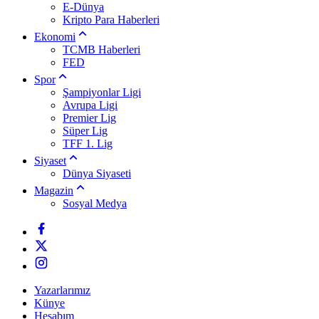
E-Dünya
Kripto Para Haberleri
Ekonomi
TCMB Haberleri
FED
Spor
Şampiyonlar Ligi
Avrupa Ligi
Premier Lig
Süper Lig
TFF 1. Lig
Siyaset
Dünya Siyaseti
Magazin
Sosyal Medya
Yazarlarımız
Künye
Hesabım