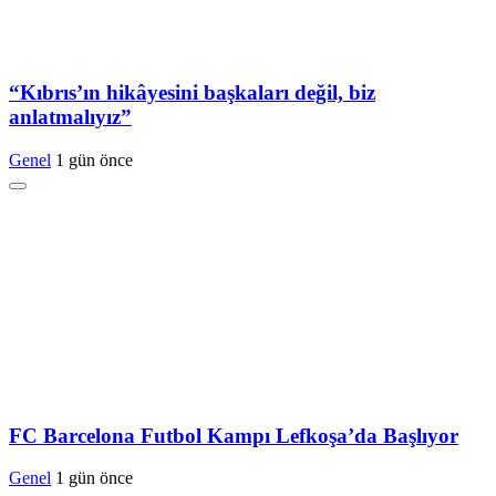
“Kıbrıs’ın hikâyesini başkaları değil, biz
anlatmalıyız”
Genel
1 gün önce
FC Barcelona Futbol Kampı Lefkoşa’da Başlıyor
Genel
1 gün önce