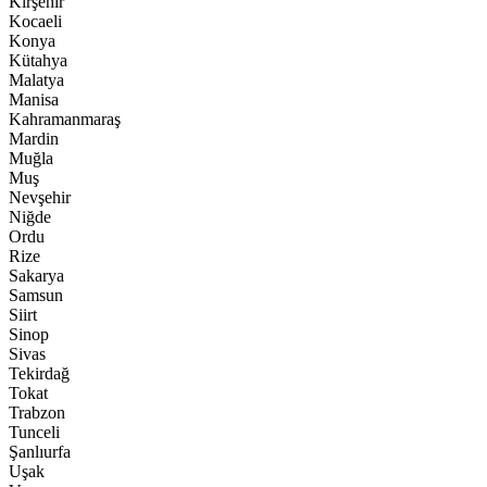
Kırşehir
Kocaeli
Konya
Kütahya
Malatya
Manisa
Kahramanmaraş
Mardin
Muğla
Muş
Nevşehir
Niğde
Ordu
Rize
Sakarya
Samsun
Siirt
Sinop
Sivas
Tekirdağ
Tokat
Trabzon
Tunceli
Şanlıurfa
Uşak