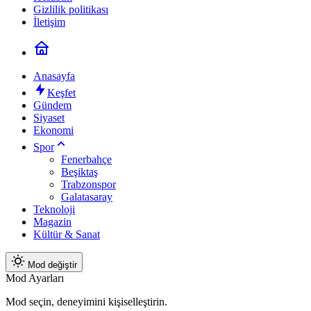
Gizlilik politikası
İletişim
Anasayfa
Keşfet
Gündem
Siyaset
Ekonomi
Spor
Fenerbahçe
Beşiktaş
Trabzonspor
Galatasaray
Teknoloji
Magazin
Kültür & Sanat
Mod değiştir
Mod Ayarları
Mod seçin, deneyimini kişiselleştirin.