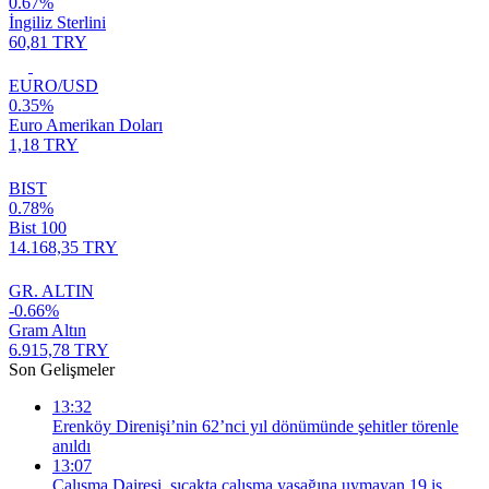
0.67%
İngiliz Sterlini
60,81 TRY
EURO/USD
0.35%
Euro Amerikan Doları
1,18 TRY
BIST
0.78%
Bist 100
14.168,35 TRY
GR. ALTIN
-0.66%
Gram Altın
6.915,78 TRY
Son Gelişmeler
13:32
Erenköy Direnişi’nin 62’nci yıl dönümünde şehitler törenle
anıldı
13:07
Çalışma Dairesi, sıcakta çalışma yasağına uymayan 19 iş