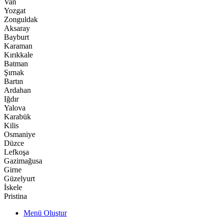
Van
Yozgat
Zonguldak
Aksaray
Bayburt
Karaman
Kırıkkale
Batman
Şırnak
Bartın
Ardahan
Iğdır
Yalova
Karabük
Kilis
Osmaniye
Düzce
Lefkoşa
Gazimağusa
Girne
Güzelyurt
İskele
Pristina
Menü Oluştur