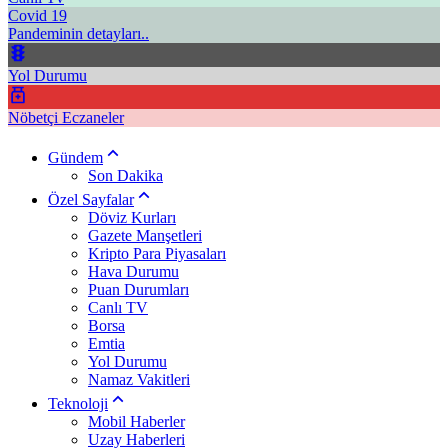
Covid 19
Pandeminin detayları..
Yol Durumu
Nöbetçi Eczaneler
Gündem
Son Dakika
Özel Sayfalar
Döviz Kurları
Gazete Manşetleri
Kripto Para Piyasaları
Hava Durumu
Puan Durumları
Canlı TV
Borsa
Emtia
Yol Durumu
Namaz Vakitleri
Teknoloji
Mobil Haberler
Uzay Haberleri