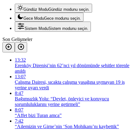
Gündüz Modu
Gündüz modunu seçin.
Gece Modu
Gece modunu seçin.
Sistem Modu
Sistem modunu seçin.
Son Gelişmeler
13:32
Erenköy Direnişi’nin 62’nci yıl dönümünde şehitler törenle
anıldı
13:07
Çalışma Dairesi, sıcakta çalışma yasağına uymayan 19 iş
yerine uyarı verdi
8:47
Bağımsızlık Yolu: “Devlet, önleyici ve koruyucu
sorumluluklarını yerine getirmeli”
8:07
“Affet bizi Turan amca”
7:42
“Ailemizin ve Girne’nin ‘Son Mohikanı’nı kaybettik”