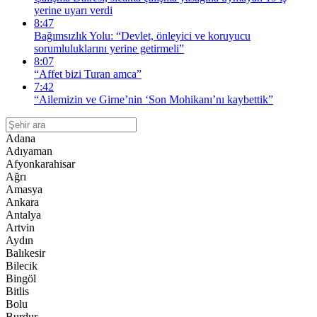
yerine uyarı verdi
8:47
Bağımsızlık Yolu: “Devlet, önleyici ve koruyucu
sorumluluklarını yerine getirmeli”
8:07
“Affet bizi Turan amca”
7:42
“Ailemizin ve Girne’nin ‘Son Mohikanı’nı kaybettik”
Adana
Adıyaman
Afyonkarahisar
Ağrı
Amasya
Ankara
Antalya
Artvin
Aydın
Balıkesir
Bilecik
Bingöl
Bitlis
Bolu
Burdur