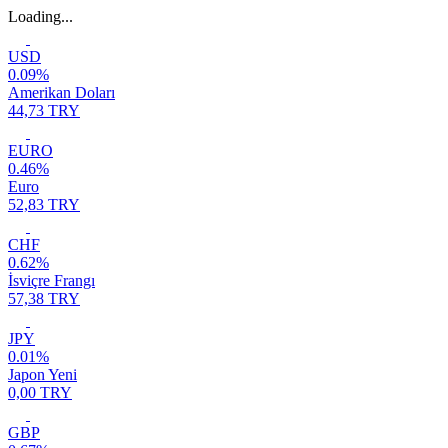
Loading...
USD
0.09%
Amerikan Doları
44,73 TRY
EURO
0.46%
Euro
52,83 TRY
CHF
0.62%
İsviçre Frangı
57,38 TRY
JPY
0.01%
Japon Yeni
0,00 TRY
GBP