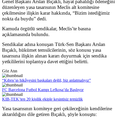
Genel Başkanı Arslan Bıçaklı, hayat pahalılığı ödeneğini
düzenleyen yasa tasarısının Meclis alt komitesine
çekilmesine ilişkin karar hakkında, “Bizim istediğimiz
nokta da buydu” dedi.
Kamuda örgütlü sendikalar, Meclis’te basına
açıklamasında bulundu.
Sendikalar adına konuşan Türk-Sen Başkanı Arslan
Bıçaklı, hükümet temsilcilerinin, söz konusu yasa
tasarısına ilişkin alınan kararı duyurmak için sendika
yetkililerini toplantıya davet ettiğini belirtti.
Göz Atın
“Kıbrıs’ın hikâyesini başkaları değil, biz anlatmalıyız”
FC Barcelona Futbol Kampı Lefkoşa’da Başlıyor
KIB-TEK’ten 20 kişilik ekiple kesintisiz temizlik
Yasa tasarısının komiteye geri çekileceğinin kendilerine
aktarıldığını dile getiren Bıçaklı, şöyle konuştu: