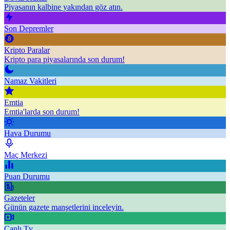
Piyasanın kalbine yakından göz atın.
Son Depremler
Kripto Paralar
Kripto para piyasalarında son durum!
Namaz Vakitleri
Emtia
Emtia'larda son durum!
Hava Durumu
Maç Merkezi
Puan Durumu
Gazeteler
Günün gazete manşetlerini inceleyin.
Canlı Tv