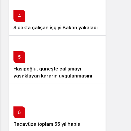
4
Sıcakta çalışan işçiyi Bakan yakaladı
5
Hasipoğlu, güneşte çalışmayı
yasaklayan kararın uygulanmasını
Yeniboğaziçi’nde denetledi
6
Tecavüze toplam 55 yıl hapis