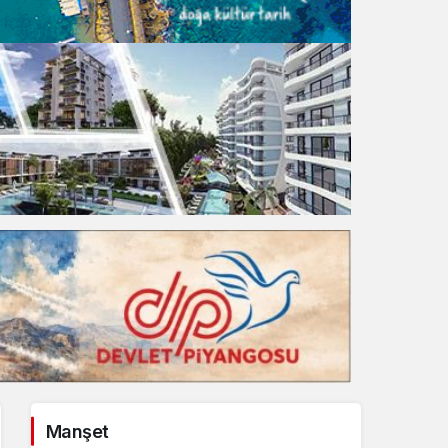
Gece Modu
Gece modunu seçin.
Sistem Modu
Sistem modunu seçin.
Manşet