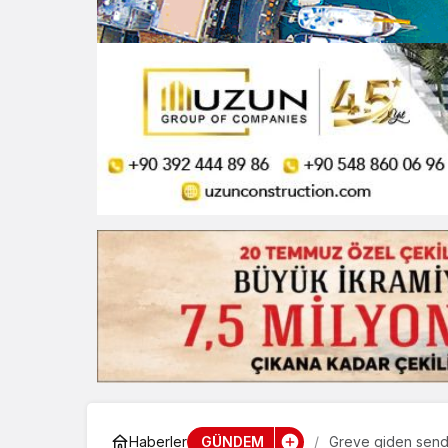
GÜNDEM
Haberler
Greve giden send