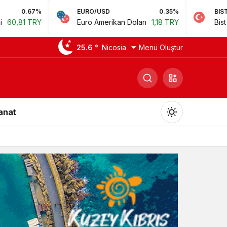
EURO/USD
0.35%
BIST
0.78%
Euro Amerikan Doları
1,18 TRY
Bist 100
14.168,35 TRY
25.6 °
Nicosia
Menü Oluştur
Sanat
Gündüz Modu
Gündüz modunu seçin.