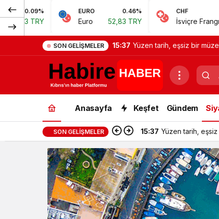
EURO
0.46%
CHF
0.62%
Euro
52,83 TRY
İsviçre Frangı
57,38 TRY
15:37
Yüzen tarih, eşsiz bir müze
SON GELIŞMELER
Anasayfa
Keşfet
Gündem
Siy
15:37
Yüzen tarih, eşsiz
SON GELIŞMELER