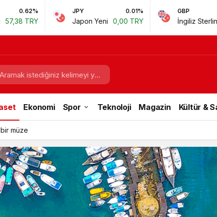
JPY
0.01%
GBP
0.67%
Japon Yeni
0,00 TRY
İngiliz Sterlini
60,81 TRY
aset
Ekonomi
Spor
Teknoloji
Magazin
Kültür & 
 bir müze