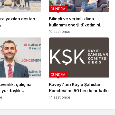
GÜNDEM
ra yazılan destan
Bilinçli ve verimli klima
kullanımı enerji tüketimini
e
azaltıyor
10 saat önce
GÜNDEM
üvenlik, çalışma
Kuveyt’ten Kayıp Şahıslar
e yurttaşlık
Komitesi’ne 50 bin dolar katkı
arına ilişkin
ce
14 saat önce