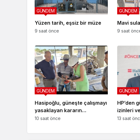
GÜNDEM
GÜNDEM
Yüzen tarih, eşsiz bir müze
Mavi sula
9 saat önce
9 saat önc
GÜNDEM
GÜNDEM
Hasipoğlu, güneşte çalışmayı
HP’den g
yasaklayan kararın
izinleri v
uygulanmasını
uygulamal
10 saat önce
13 saat ön
Yeniboğaziçi’nde denetledi
öneriler