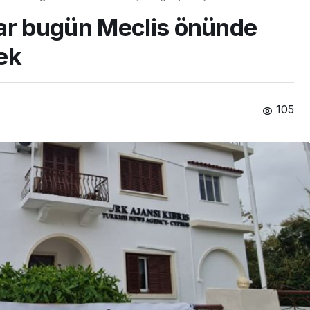
lar bugün Meclis önünde
ek
105