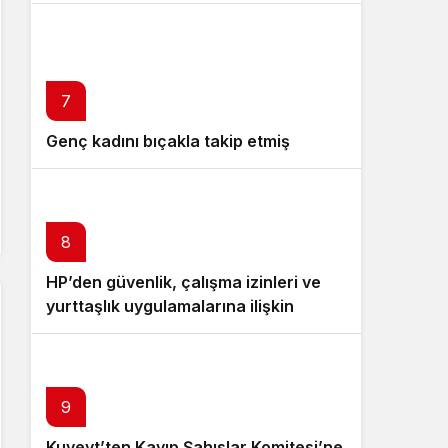
7
Genç kadını bıçakla takip etmiş
8
HP’den güvenlik, çalışma izinleri ve
yurttaşlık uygulamalarına ilişkin
öneriler
9
Kuveyt’ten Kayıp Şahıslar Komitesi’ne