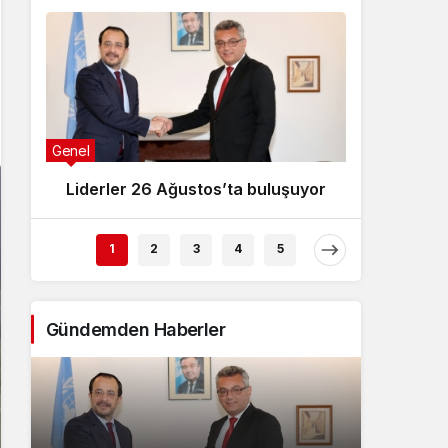
Genel
Genel
Liderler 26 Ağustos’ta buluşuyor
“To
1
2
3
4
5
Gündemden Haberler