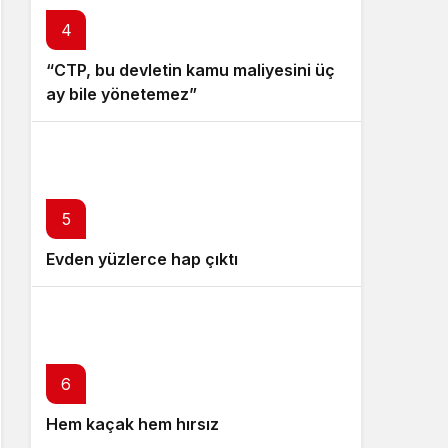
4
“CTP, bu devletin kamu maliyesini üç
ay bile yönetemez”
5
Evden yüzlerce hap çıktı
6
Hem kaçak hem hırsız