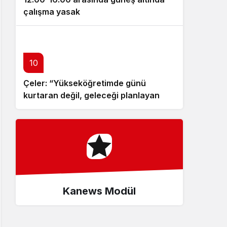
çalışma yasak
10
Çeler: “Yükseköğretimde günü
kurtaran değil, geleceği planlayan
politikalara ihtiyaç var”
Kanews Modül