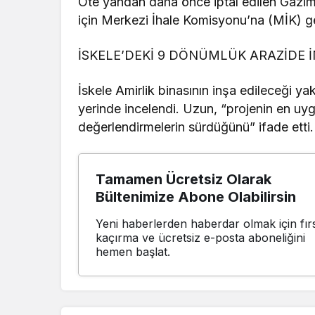
Öte yandan daha önce iptal edilen Gazima
için Merkezi İhale Komisyonu’na (MİK) ger
İSKELE’DEKİ 9 DÖNÜMLÜK ARAZİDE 
İskele Amirlik binasının inşa edileceği ya
yerinde incelendi. Uzun, “projenin en uyg
değerlendirmelerin sürdüğünü” ifade etti.
Tamamen Ücretsiz Olarak
Bültenimize Abone Olabilirsin
Yeni haberlerden haberdar olmak için fırs
kaçırma ve ücretsiz e-posta aboneliğini
hemen başlat.