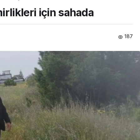
rlikleri için sahada
187