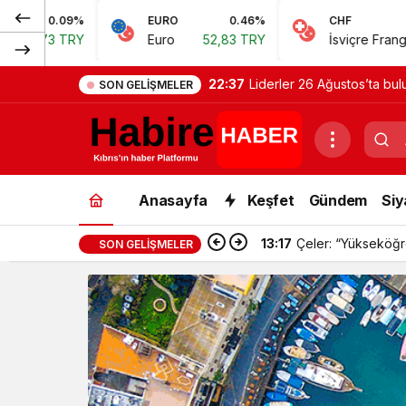
EURO
0.46%
CHF
0.62%
Euro
52,83 TRY
İsviçre Frangı
57,38 TRY
22:37
Liderler 26 Ağustos’ta bu
SON GELIŞMELER
Anasayfa
Keşfet
Gündem
Siy
13:17
Çeler: “Yükseköğre
SON GELIŞMELER