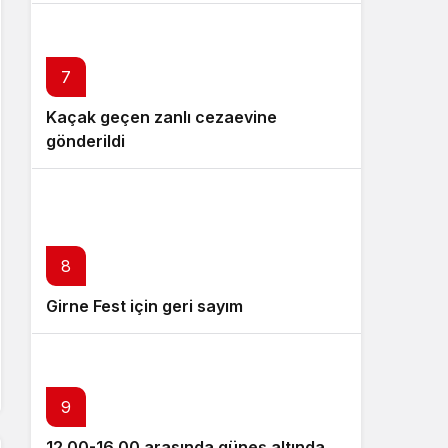
7
Kaçak geçen zanlı cezaevine
gönderildi
8
Girne Fest için geri sayım
9
12.00-16.00 arasında güneş altında