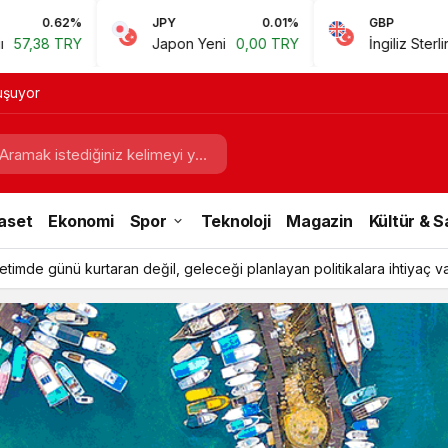
JPY
0.01%
GBP
0.67%
Japon Yeni
0,00 TRY
İngiliz Sterlini
60,81 TRY
luşuyor
aset
Ekonomi
Spor
Teknoloji
Magazin
Kültür & 
timde günü kurtaran değil, geleceği planlayan politikalara ihtiyaç v