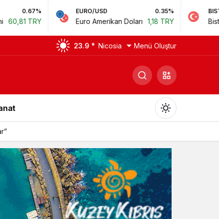
EURO/USD
0.35%
BIST
0.78
Euro Amerikan Doları
1,18 TRY
Bist 100
14.168,35 TR
23.9 °
Nicosia
Menü Oluştur
Sanat
ar”
Gündüz Modu
Gündüz modunu seçin.