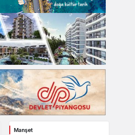
Gece Modu
Gece modunu seçin.
Sistem Modu
Sistem modunu seçin.
Manşet