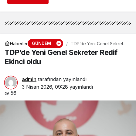
GÜNDEM
Haberler
TDP’de Yeni Genel Sekreter
Redif Ekinci oldu
TDP’de Yeni Genel Sekreter Redif
Ekinci oldu
admin
tarafından yayınlandı
3 Nisan 2026, 09:28
yayınlandı
56