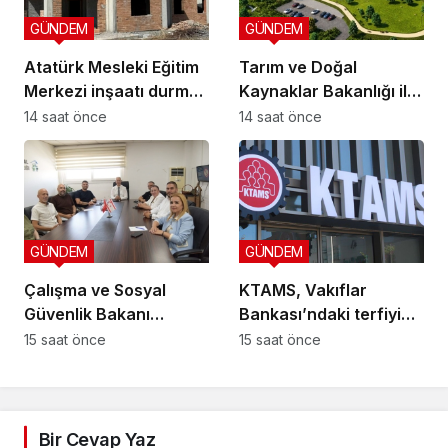
GÜNDEM
GÜNDEM
Atatürk Mesleki Eğitim
Tarım ve Doğal
Merkezi inşaatı durma
Kaynaklar Bakanlığı ile
noktasında!
İnşaat Mühendisleri
14 saat önce
14 saat önce
Odası arasında iş birliği
protokolü imzalandı
GÜNDEM
GÜNDEM
Çalışma ve Sosyal
KTAMS, Vakıflar
Güvenlik Bakanı
Bankası’ndaki terfiyi
Hasipoğlu,
eleştirdi
15 saat önce
15 saat önce
Restorancılar Birliği’ni
kabul etti
Bir Cevap Yaz