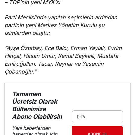
–
TDP’nin yeni MYK’sı
Parti Meclisi’nde yapılan seçimlerin ardından
partinin yeni Merkez Yönetim Kurulu şu
isimlerden oluştu:
“Ayşe Öztabay, Ece Balcı, Erman Yaylalı, Evrim
Hınçal, Hasan Umur, Kemal Baykallı, Mustafa
Emiroğulları, Tacan Reynar ve Yasemin
Çobanoğlu.”
Tamamen
Ücretsiz Olarak
Bültenimize
Abone Olabilirsin
Yeni haberlerden
haberdar olmak için
ABONE OL