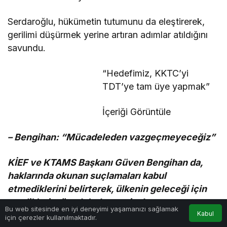
Serdaroğlu, hükümetin tutumunu da eleştirerek,
gerilimi düşürmek yerine artıran adımlar atıldığını
savundu.
“Hedefimiz, KKTC’yi
TDT’ye tam üye yapmak”
İçeriği Görüntüle
– Bengihan: “Mücadeleden vazgeçmeyeceğiz”
KİEF ve KTAMS Başkanı Güven Bengihan da,
haklarında okunan suçlamaları kabul
etmediklerini belirterek, ülkenin geleceği için
verdikleri mücadeleden geri adım
Bu web sitesinde en iyi deneyimi yaşamanızı sağlamak
atmayacaklarını söyledi.
Kabul
için çerezler kullanılmaktadır.
Anasayfa
Akış
Hesabım