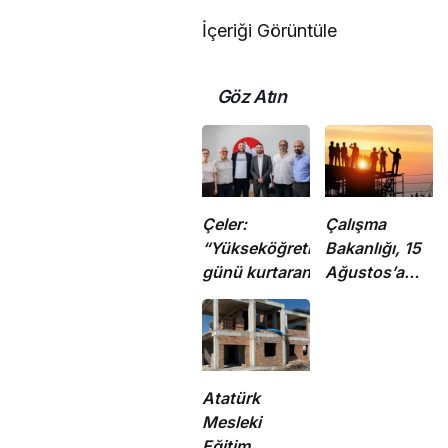
İçeriği Görüntüle
Göz Atın
Çeler:
Çalışma
“Yükseköğretimde
Bakanlığı, 15
günü kurtaran
Ağustos’a
değil, geleceği
kadar 12.00-
planlayan
16.00 saatleri
politikalara ihtiyaç
arasında
var”
güneş altında
çalışmayı
Atatürk
yasakladı
Mesleki
Eğitim