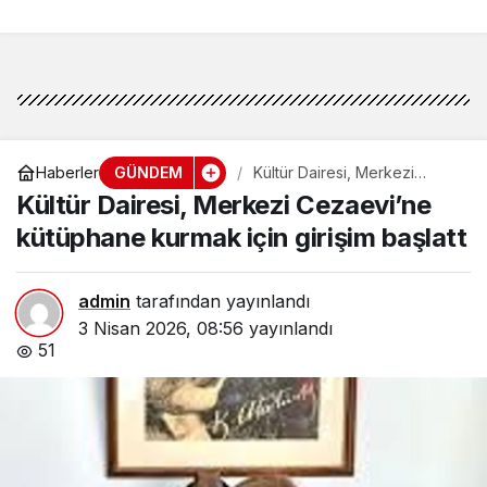
Restorancılar Birliği’ni
kabul etti
GÜNDEM
Haberler
Kültür Dairesi, Merkezi
Cezaevi’ne kütüphane
Kültür Dairesi, Merkezi Cezaevi’ne
kurmak için girişim başlatt
kütüphane kurmak için girişim başlatt
admin
tarafından yayınlandı
3 Nisan 2026, 08:56
yayınlandı
51