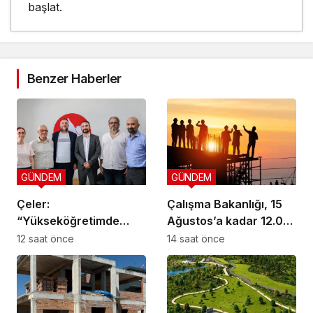
başlat.
Benzer Haberler
GÜNDEM
GÜNDEM
Çeler:
Çalışma Bakanlığı, 15
“Yükseköğretimde
Ağustos’a kadar 12.00-
günü kurtaran değil,
16.00 saatleri arasında
12 saat önce
14 saat önce
geleceği planlayan
güneş altında çalışmayı
politikalara ihtiyaç var”
yasakladı