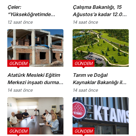
Çeler:
Çalışma Bakanlığı, 15
“Yükseköğretimde
Ağustos’a kadar 12.00-
günü kurtaran değil,
16.00 saatleri arasında
12 saat önce
14 saat önce
geleceği planlayan
güneş altında çalışmayı
politikalara ihtiyaç var”
yasakladı
GÜNDEM
GÜNDEM
Atatürk Mesleki Eğitim
Tarım ve Doğal
Merkezi inşaatı durma
Kaynaklar Bakanlığı ile
noktasında!
İnşaat Mühendisleri
14 saat önce
14 saat önce
Odası arasında iş birliği
protokolü imzalandı
GÜNDEM
GÜNDEM