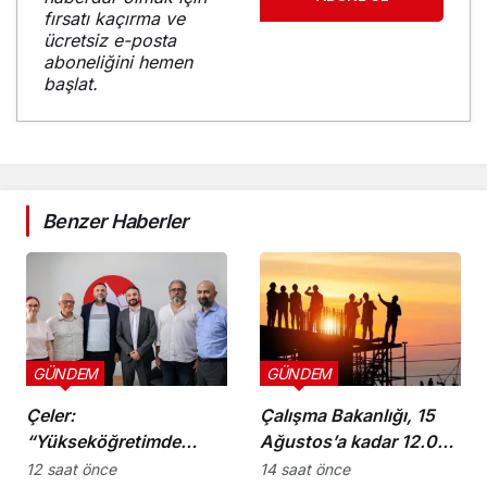
fırsatı kaçırma ve
ücretsiz e-posta
aboneliğini hemen
başlat.
Benzer Haberler
GÜNDEM
GÜNDEM
Çeler:
Çalışma Bakanlığı, 15
“Yükseköğretimde
Ağustos’a kadar 12.00-
günü kurtaran değil,
16.00 saatleri arasında
12 saat önce
14 saat önce