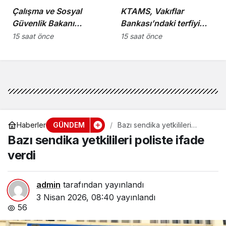
Çalışma ve Sosyal
KTAMS, Vakıflar
Güvenlik Bakanı
Bankası’ndaki terfiyi
Hasipoğlu,
eleştirdi
15 saat önce
15 saat önce
Restorancılar Birliği’ni
kabul etti
GÜNDEM
Haberler
Bazı sendika yetkilileri
poliste ifade verdi
Bazı sendika yetkilileri poliste ifade
verdi
admin
tarafından yayınlandı
3 Nisan 2026, 08:40
yayınlandı
56