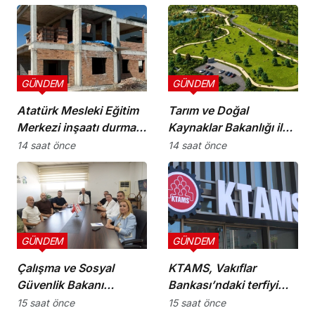
geleceği planlayan
güneş altında çalışmayı
politikalara ihtiyaç var”
yasakladı
GÜNDEM
GÜNDEM
Atatürk Mesleki Eğitim
Tarım ve Doğal
Merkezi inşaatı durma
Kaynaklar Bakanlığı ile
noktasında!
İnşaat Mühendisleri
14 saat önce
14 saat önce
Odası arasında iş birliği
protokolü imzalandı
GÜNDEM
GÜNDEM
Çalışma ve Sosyal
KTAMS, Vakıflar
Güvenlik Bakanı
Bankası’ndaki terfiyi
Hasipoğlu,
eleştirdi
15 saat önce
15 saat önce