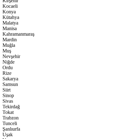
Kırşehir
Kocaeli
Konya
Kütahya
Malatya
Manisa
Kahramanmaraş
Mardin
Muğla
Muş
Nevşehir
Niğde
Ordu
Rize
Sakarya
Samsun
Siirt
Sinop
Sivas
Tekirdağ
Tokat
Trabzon
Tunceli
Şanlıurfa
Uşak