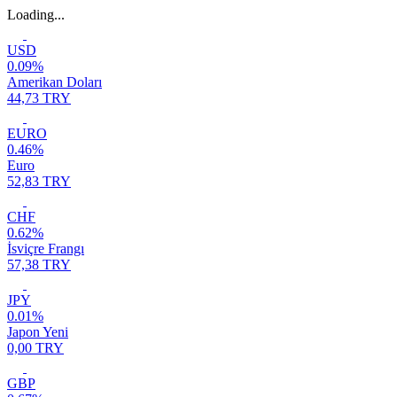
Loading...
USD
0.09%
Amerikan Doları
44,73 TRY
EURO
0.46%
Euro
52,83 TRY
CHF
0.62%
İsviçre Frangı
57,38 TRY
JPY
0.01%
Japon Yeni
0,00 TRY
GBP