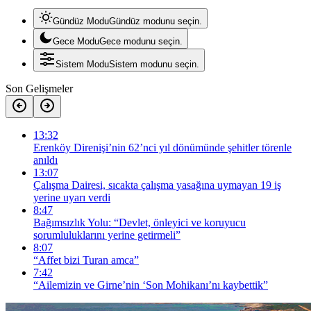
Gündüz Modu
Gündüz modunu seçin.
Gece Modu
Gece modunu seçin.
Sistem Modu
Sistem modunu seçin.
Son Gelişmeler
13:32
Erenköy Direnişi’nin 62’nci yıl dönümünde şehitler törenle
anıldı
13:07
Çalışma Dairesi, sıcakta çalışma yasağına uymayan 19 iş
yerine uyarı verdi
8:47
Bağımsızlık Yolu: “Devlet, önleyici ve koruyucu
sorumluluklarını yerine getirmeli”
8:07
“Affet bizi Turan amca”
7:42
“Ailemizin ve Girne’nin ‘Son Mohikanı’nı kaybettik”