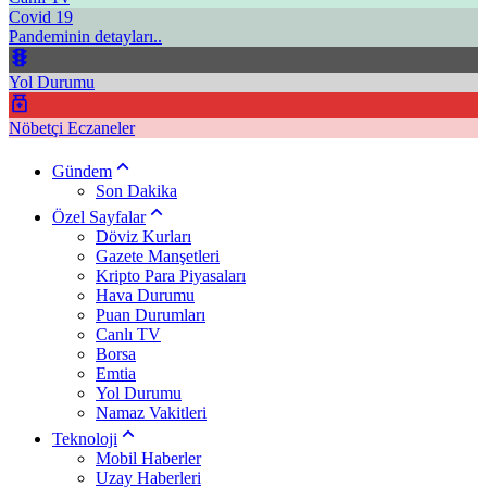
Covid 19
Pandeminin detayları..
Yol Durumu
Nöbetçi Eczaneler
Gündem
Son Dakika
Özel Sayfalar
Döviz Kurları
Gazete Manşetleri
Kripto Para Piyasaları
Hava Durumu
Puan Durumları
Canlı TV
Borsa
Emtia
Yol Durumu
Namaz Vakitleri
Teknoloji
Mobil Haberler
Uzay Haberleri