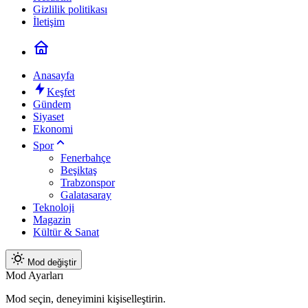
Gizlilik politikası
İletişim
Anasayfa
Keşfet
Gündem
Siyaset
Ekonomi
Spor
Fenerbahçe
Beşiktaş
Trabzonspor
Galatasaray
Teknoloji
Magazin
Kültür & Sanat
Mod değiştir
Mod Ayarları
Mod seçin, deneyimini kişiselleştirin.