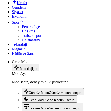
Keşfet
Gündem
Siyaset
Ekonomi
Spor
Fenerbahçe
Beşiktaş
Trabzonspor
Galatasaray
Teknoloji
Magazin
Kültür & Sanat
Gece Modu
Mod değiştir
Mod Ayarları
Mod seçin, deneyimini kişiselleştirin.
Gündüz Modu
Gündüz modunu seçin.
Gece Modu
Gece modunu seçin.
Sistem Modu
Sistem modunu seçin.