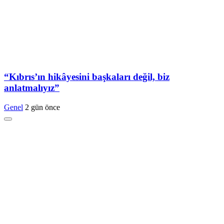
“Kıbrıs’ın hikâyesini başkaları değil, biz
anlatmalıyız”
Genel
2 gün önce