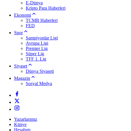
E-Dünya
Kripto Para Haberleri
Ekonomi
TCMB Haberleri
FED
Spor
Şampiyonlar Ligi
Avrupa Ligi
Premier Lig
Süper Lig
TFF 1. Lig
Siyaset
Dünya Siyaseti
Magazin
Sosyal Medya
Yazarlarımız
Künye
Hesabım