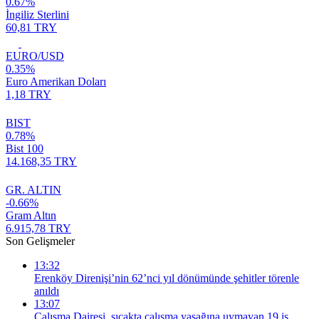
0.67%
İngiliz Sterlini
60,81 TRY
EURO/USD
0.35%
Euro Amerikan Doları
1,18 TRY
BIST
0.78%
Bist 100
14.168,35 TRY
GR. ALTIN
-0.66%
Gram Altın
6.915,78 TRY
Son Gelişmeler
13:32
Erenköy Direnişi’nin 62’nci yıl dönümünde şehitler törenle
anıldı
13:07
Çalışma Dairesi, sıcakta çalışma yasağına uymayan 19 iş