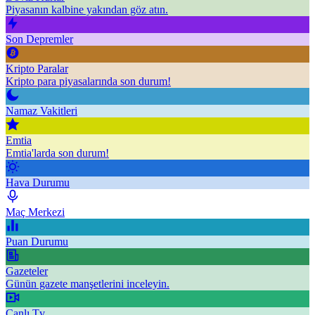
Piyasanın kalbine yakından göz atın.
Son Depremler
Kripto Paralar
Kripto para piyasalarında son durum!
Namaz Vakitleri
Emtia
Emtia'larda son durum!
Hava Durumu
Maç Merkezi
Puan Durumu
Gazeteler
Günün gazete manşetlerini inceleyin.
Canlı Tv