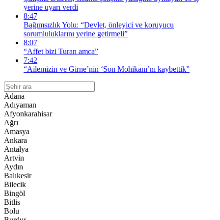
yerine uyarı verdi
8:47
Bağımsızlık Yolu: “Devlet, önleyici ve koruyucu
sorumluluklarını yerine getirmeli”
8:07
“Affet bizi Turan amca”
7:42
“Ailemizin ve Girne’nin ‘Son Mohikanı’nı kaybettik”
Adana
Adıyaman
Afyonkarahisar
Ağrı
Amasya
Ankara
Antalya
Artvin
Aydın
Balıkesir
Bilecik
Bingöl
Bitlis
Bolu
Burdur