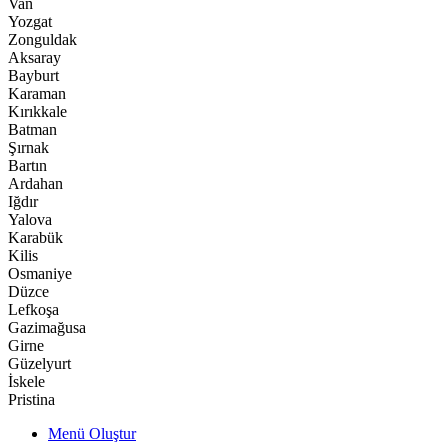
Van
Yozgat
Zonguldak
Aksaray
Bayburt
Karaman
Kırıkkale
Batman
Şırnak
Bartın
Ardahan
Iğdır
Yalova
Karabük
Kilis
Osmaniye
Düzce
Lefkoşa
Gazimağusa
Girne
Güzelyurt
İskele
Pristina
Menü Oluştur