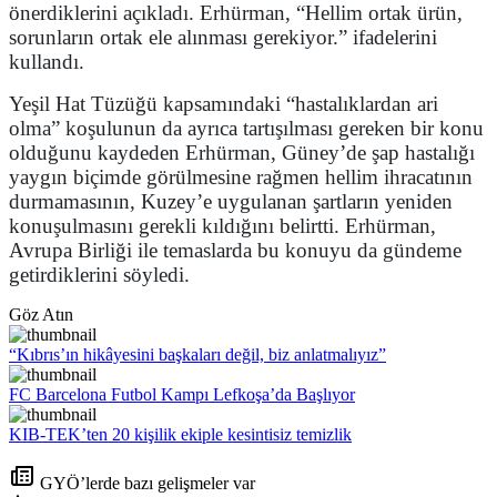
önerdiklerini açıkladı. Erhürman, “Hellim ortak ürün,
sorunların ortak ele alınması gerekiyor.” ifadelerini
kullandı.
Yeşil Hat Tüzüğü kapsamındaki “hastalıklardan ari
olma” koşulunun da ayrıca tartışılması gereken bir konu
olduğunu kaydeden Erhürman, Güney’de şap hastalığı
yaygın biçimde görülmesine rağmen hellim ihracatının
durmamasının, Kuzey’e uygulanan şartların yeniden
konuşulmasını gerekli kıldığını belirtti. Erhürman,
Avrupa Birliği ile temaslarda bu konuyu da gündeme
getirdiklerini söyledi.
Göz Atın
“Kıbrıs’ın hikâyesini başkaları değil, biz anlatmalıyız”
FC Barcelona Futbol Kampı Lefkoşa’da Başlıyor
KIB-TEK’ten 20 kişilik ekiple kesintisiz temizlik
GYÖ’lerde bazı gelişmeler var