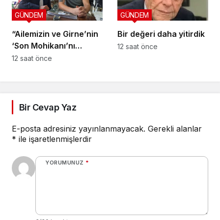
GÜNDEM
GÜNDEM
“Ailemizin ve Girne’nin
Bir değeri daha yitirdik
‘Son Mohikanı’nı
12 saat önce
kaybettik”
12 saat önce
Bir Cevap Yaz
E-posta adresiniz yayınlanmayacak.
Gerekli alanlar
*
ile işaretlenmişlerdir
YORUMUNUZ
*