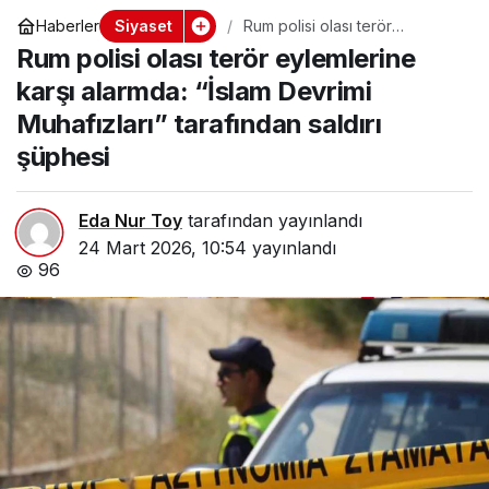
Siyaset
Haberler
Rum polisi olası terör
eylemlerine karşı alarmda:
Rum polisi olası terör eylemlerine
“İslam Devrimi Muhafızları”
tarafından saldırı şüphesi
karşı alarmda: “İslam Devrimi
Muhafızları” tarafından saldırı
şüphesi
Eda Nur Toy
tarafından yayınlandı
24 Mart 2026, 10:54
yayınlandı
96