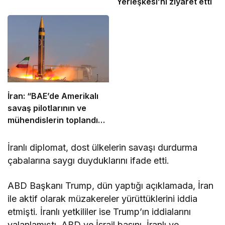
Yerleşkesi’ni ziyaret etti
İran: “BAE’de Amerikalı
savaş pilotlarının ve
mühendislerin toplandığı
nokta balistik füzelerle
vuruldu”
İranlı diplomat, dost ülkelerin savaşı durdurma
çabalarına saygı duyduklarını ifade etti.
ABD Başkanı Trump, dün yaptığı açıklamada, İran
ile aktif olarak müzakereler yürüttüklerini iddia
etmişti. İranlı yetkililer ise Trump’ın iddialarını
yalanlamıştı. ABD ve İsrail basını, İranlı ve