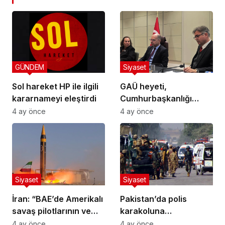
GÜNDEM
Siyaset
Sol hareket HP ile ilgili
GAÜ heyeti,
kararnameyi eleştirdi
Cumhurbaşkanlığı
Yerleşkesi’ni ziyaret
4 ay önce
4 ay önce
etti
Siyaset
Siyaset
İran: “BAE’de Amerikalı
Pakistan’da polis
savaş pilotlarının ve
karakoluna
mühendislerin
düzenlenen bombalı
4 ay önce
4 ay önce