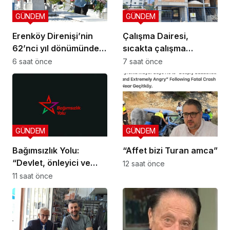
GÜNDEM
GÜNDEM
Erenköy Direnişi’nin
Çalışma Dairesi,
62’nci yıl dönümünde
sıcakta çalışma
şehitler törenle anıldı
yasağına uymayan 19
6 saat önce
7 saat önce
iş yerine uyarı verdi
GÜNDEM
GÜNDEM
Bağımsızlık Yolu:
“Affet bizi Turan amca”
“Devlet, önleyici ve
12 saat önce
koruyucu
11 saat önce
sorumluluklarını yerine
getirmeli”