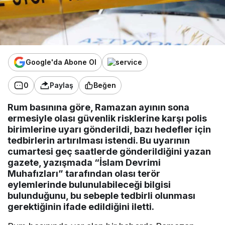
Google'da Abone Ol
0
Paylaş
Beğen
Rum basınına göre, Ramazan ayının sona
ermesiyle olası güvenlik risklerine karşı polis
birimlerine uyarı gönderildi, bazı hedefler için
tedbirlerin artırılması istendi. Bu uyarının
cumartesi geç saatlerde gönderildiğini yazan
gazete, yazışmada “İslam Devrimi
Muhafızları” tarafından olası terör
eylemlerinde bulunulabileceği bilgisi
bulunduğunu, bu sebeple tedbirli olunması
gerektiğinin ifade edildiğini iletti.