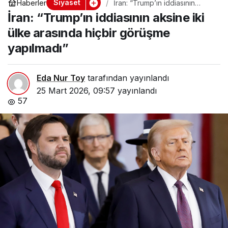
Siyaset
Haberler
İran: “Trump’ın iddiasının
aksine iki ülke arasında hiçbir
İran: “Trump’ın iddiasının aksine iki
görüşme yapılmadı”
ülke arasında hiçbir görüşme
yapılmadı”
Eda Nur Toy
tarafından yayınlandı
25 Mart 2026, 09:57
yayınlandı
57