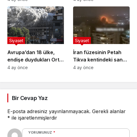
toplandığı nokta
saldırıda 5 kişi hayatını
balistik füzelerle
kaybetti
vuruldu”
Siyaset
Siyaset
Avrupa’dan 18 ülke,
İran füzesinin Petah
endişe duydukları Orta
Tikva kentindeki sanayi
Doğu ve Lübnan’da
bölgesine isabetiyle
4 ay önce
4 ay önce
şiddetin durmasını
bazı yapılarda hasar
istedi
oluştu
Bir Cevap Yaz
E-posta adresiniz yayınlanmayacak.
Gerekli alanlar
*
ile işaretlenmişlerdir
YORUMUNUZ
*