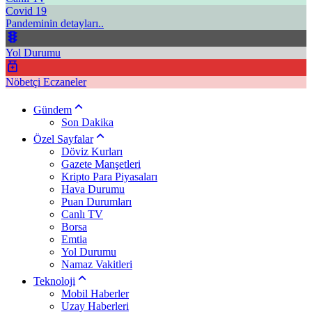
Covid 19
Pandeminin detayları..
Yol Durumu
Nöbetçi Eczaneler
Gündem
Son Dakika
Özel Sayfalar
Döviz Kurları
Gazete Manşetleri
Kripto Para Piyasaları
Hava Durumu
Puan Durumları
Canlı TV
Borsa
Emtia
Yol Durumu
Namaz Vakitleri
Teknoloji
Mobil Haberler
Uzay Haberleri