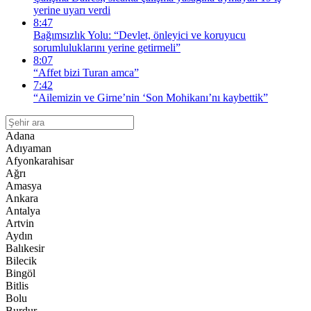
yerine uyarı verdi
8:47
Bağımsızlık Yolu: “Devlet, önleyici ve koruyucu
sorumluluklarını yerine getirmeli”
8:07
“Affet bizi Turan amca”
7:42
“Ailemizin ve Girne’nin ‘Son Mohikanı’nı kaybettik”
Adana
Adıyaman
Afyonkarahisar
Ağrı
Amasya
Ankara
Antalya
Artvin
Aydın
Balıkesir
Bilecik
Bingöl
Bitlis
Bolu
Burdur