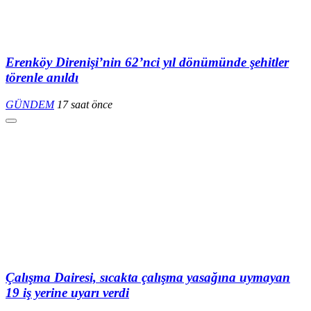
Erenköy Direnişi’nin 62’nci yıl dönümünde şehitler
törenle anıldı
GÜNDEM
17 saat önce
Çalışma Dairesi, sıcakta çalışma yasağına uymayan
19 iş yerine uyarı verdi