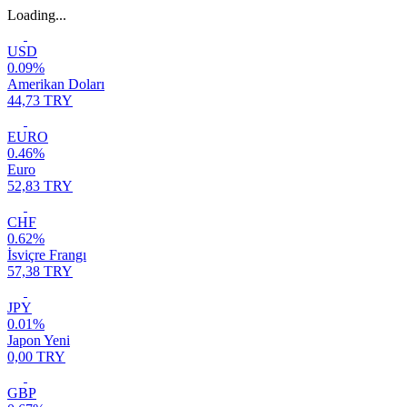
Loading...
USD
0.09%
Amerikan Doları
44,73 TRY
EURO
0.46%
Euro
52,83 TRY
CHF
0.62%
İsviçre Frangı
57,38 TRY
JPY
0.01%
Japon Yeni
0,00 TRY
GBP