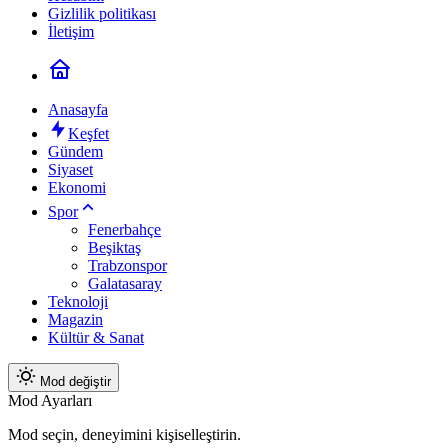
Gizlilik politikası
İletişim
Anasayfa
Keşfet
Gündem
Siyaset
Ekonomi
Spor
Fenerbahçe
Beşiktaş
Trabzonspor
Galatasaray
Teknoloji
Magazin
Kültür & Sanat
Mod değiştir
Mod Ayarları
Mod seçin, deneyimini kişiselleştirin.