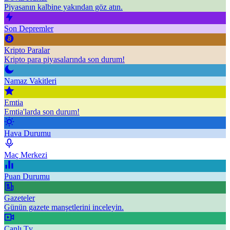
Piyasanın kalbine yakından göz atın.
Son Depremler
Kripto Paralar
Kripto para piyasalarında son durum!
Namaz Vakitleri
Emtia
Emtia'larda son durum!
Hava Durumu
Maç Merkezi
Puan Durumu
Gazeteler
Günün gazete manşetlerini inceleyin.
Canlı Tv