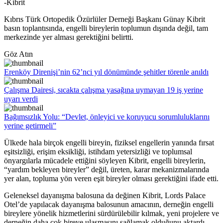
-Kibrit
Kıbrıs Türk Ortopedik Özürlüler Derneği Başkanı Günay Kibrit
basın toplantısında, engelli bireylerin toplumun dışında değil, tam
merkezinde yer alması gerektiğini belirtti.
Göz Atın
Erenköy Direnişi’nin 62’nci yıl dönümünde şehitler törenle anıldı
Çalışma Dairesi, sıcakta çalışma yasağına uymayan 19 iş yerine
uyarı verdi
Bağımsızlık Yolu: “Devlet, önleyici ve koruyucu sorumluluklarını
yerine getirmeli”
Ülkede hala birçok engelli bireyin, fiziksel engellerin yanında fırsat
eşitsizliği, erişim eksikliği, istihdam yetersizliği ve toplumsal
önyargılarla mücadele ettiğini söyleyen Kibrit, engelli bireylerin,
“yardım bekleyen bireyler” değil, üreten, karar mekanizmalarında
yer alan, topluma yön veren eşit bireyler olması gerektiğini ifade etti.
Geleneksel dayanışma balosuna da değinen Kibrit, Lords Palace
Otel’de yapılacak dayanışma balosunun amacının, derneğin engelli
bireylere yönelik hizmetlerini sürdürülebilir kılmak, yeni projelere ve
derneğin daha çok bireye ulaşmasını sağlamak olduğunu aktardı.