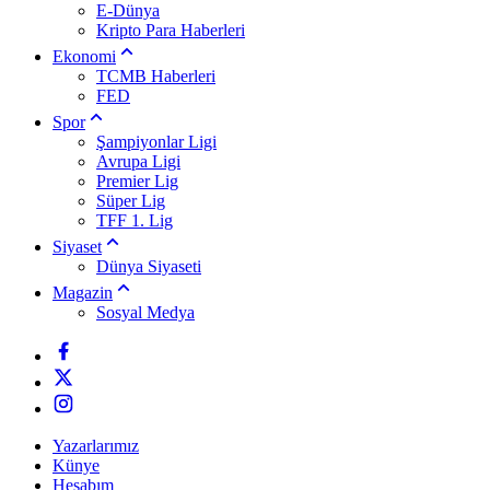
E-Dünya
Kripto Para Haberleri
Ekonomi
TCMB Haberleri
FED
Spor
Şampiyonlar Ligi
Avrupa Ligi
Premier Lig
Süper Lig
TFF 1. Lig
Siyaset
Dünya Siyaseti
Magazin
Sosyal Medya
Yazarlarımız
Künye
Hesabım