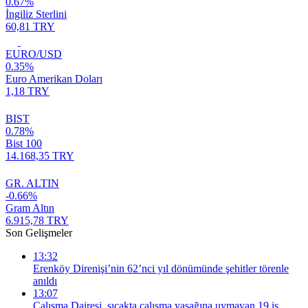
0.67%
İngiliz Sterlini
60,81 TRY
EURO/USD
0.35%
Euro Amerikan Doları
1,18 TRY
BIST
0.78%
Bist 100
14.168,35 TRY
GR. ALTIN
-0.66%
Gram Altın
6.915,78 TRY
Son Gelişmeler
13:32
Erenköy Direnişi’nin 62’nci yıl dönümünde şehitler törenle
anıldı
13:07
Çalışma Dairesi, sıcakta çalışma yasağına uymayan 19 iş