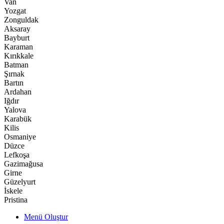
Van
Yozgat
Zonguldak
Aksaray
Bayburt
Karaman
Kırıkkale
Batman
Şırnak
Bartın
Ardahan
Iğdır
Yalova
Karabük
Kilis
Osmaniye
Düzce
Lefkoşa
Gazimağusa
Girne
Güzelyurt
İskele
Pristina
Menü Oluştur