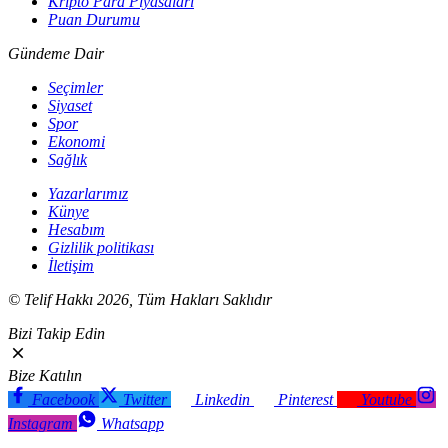
Kripto Para Piyasaları
Puan Durumu
Gündeme Dair
Seçimler
Siyaset
Spor
Ekonomi
Sağlık
Yazarlarımız
Künye
Hesabım
Gizlilik politikası
İletişim
© Telif Hakkı 2026, Tüm Hakları Saklıdır
Bizi Takip Edin
Bize Katılın
Facebook
Twitter
Linkedin
Pinterest
Youtube
Instagram
Whatsapp