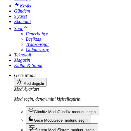
Keşfet
Gündem
Siyaset
Ekonomi
Spor
Fenerbahçe
Beşiktaş
Trabzonspor
Galatasaray
Teknoloji
Magazin
Kültür & Sanat
Gece Modu
Mod değiştir
Mod Ayarları
Mod seçin, deneyimini kişiselleştirin.
Gündüz Modu
Gündüz modunu seçin.
Gece Modu
Gece modunu seçin.
Sistem Modu
Sistem modunu seçin.