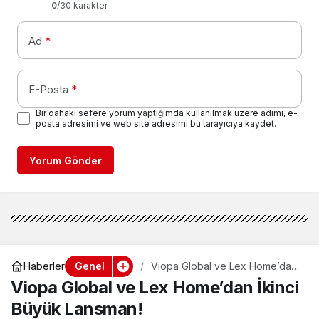
0
/30 karakter
Ad
*
E-Posta
*
Bir dahaki sefere yorum yaptığımda kullanılmak üzere adımı, e-
posta adresimi ve web site adresimi bu tarayıcıya kaydet.
Yorum Gönder
Genel
Haberler
Viopa Global ve Lex Home’dan
İkinci Büyük Lansman!
Viopa Global ve Lex Home’dan İkinci
Büyük Lansman!