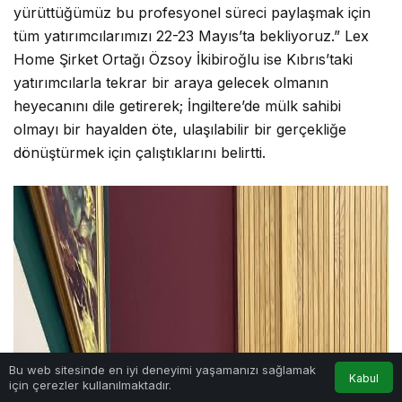
yürüttüğümüz bu profesyonel süreci paylaşmak için
tüm yatırımcılarımızı 22-23 Mayıs’ta bekliyoruz.” Lex
Home Şirket Ortağı Özsoy İkibiroğlu ise Kıbrıs’taki
yatırımcılarla tekrar bir araya gelecek olmanın
heyecanını dile getirerek; İngiltere’de mülk sahibi
olmayı bir hayalden öte, ulaşılabilir bir gerçekliğe
dönüştürmek için çalıştıklarını belirtti.
Bu web sitesinde en iyi deneyimi yaşamanızı sağlamak
Kabul
için çerezler kullanılmaktadır.
Anasayfa
Akış
Hesabım