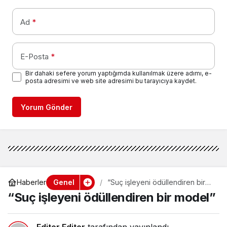
Ad
*
E-Posta
*
Bir dahaki sefere yorum yaptığımda kullanılmak üzere adımı, e-
posta adresimi ve web site adresimi bu tarayıcıya kaydet.
Yorum Gönder
Genel
Haberler
“Suç işleyeni ödüllendiren bir
model”
“Suç işleyeni ödüllendiren bir model”
Editor Editor
tarafından yayınlandı