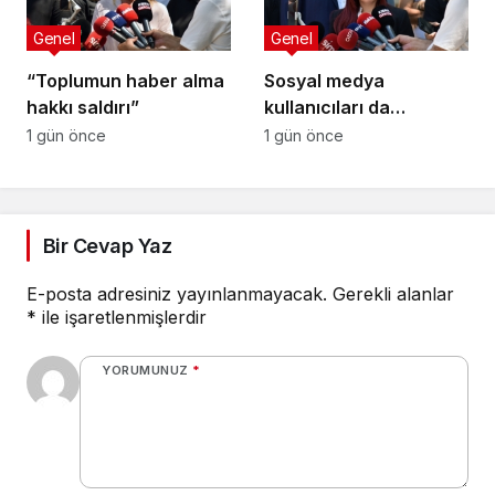
Genel
Genel
“Toplumun haber alma
Sosyal medya
hakkı saldırı”
kullanıcıları da
tehlikede
1 gün önce
1 gün önce
Bir Cevap Yaz
E-posta adresiniz yayınlanmayacak.
Gerekli alanlar
*
ile işaretlenmişlerdir
YORUMUNUZ
*