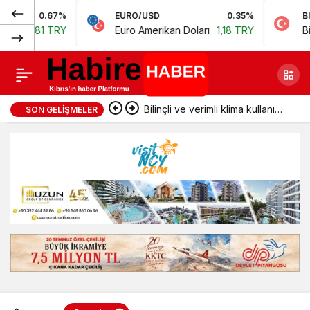
Normal
EURO/USD
0.35%
BIST
0.78%
Viopa Global ve
0
Paylaş
Euro Amerikan Doları
1,18 TRY
Bist 100
14.168,35 TRY
(100%)
Lex Home’dan
İkinci Büyük
Bilinçli ve verimli klima kullanımı
SON GELIŞMELER
Lansman!
enerji tüketimini azaltıyor