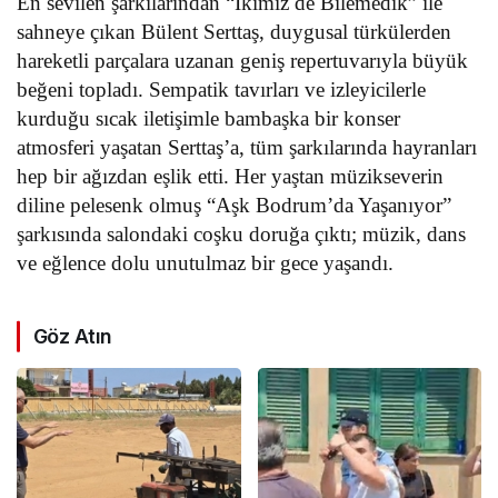
En sevilen şarkılarından “İkimiz de Bilemedik” ile
sahneye çıkan Bülent Serttaş, duygusal türkülerden
hareketli parçalara uzanan geniş repertuvarıyla büyük
beğeni topladı. Sempatik tavırları ve izleyicilerle
kurduğu sıcak iletişimle bambaşka bir konser
atmosferi yaşatan Serttaş’a, tüm şarkılarında hayranları
hep bir ağızdan eşlik etti. Her yaştan müzikseverin
diline pelesenk olmuş “Aşk Bodrum’da Yaşanıyor”
şarkısında salondaki coşku doruğa çıktı; müzik, dans
ve eğlence dolu unutulmaz bir gece yaşandı.
Göz Atın