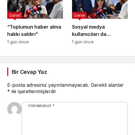
Genel
Genel
“Toplumun haber alma
Sosyal medya
hakkı saldırı”
kullanıcıları da
tehlikede
1 gün önce
1 gün önce
Bir Cevap Yaz
E-posta adresiniz yayınlanmayacak.
Gerekli alanlar
*
ile işaretlenmişlerdir
YORUMUNUZ
*