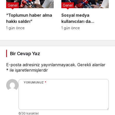
Genel
Genel
“Toplumun haber alma
Sosyal medya
hakkı saldırı”
kullanıcıları da
tehlikede
1 gün önce
1 gün önce
Bir Cevap Yaz
E-posta adresiniz yayınlanmayacak.
Gerekli alanlar
*
ile işaretlenmişlerdir
YORUMUNUZ
*
0
/30 karakter