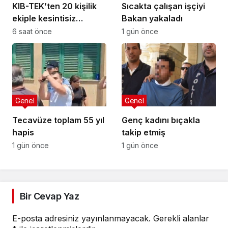
KIB-TEK’ten 20 kişilik
Sıcakta çalışan işçiyi
ekiple kesintisiz
Bakan yakaladı
temizlik
6 saat önce
1 gün önce
Genel
Genel
Tecavüze toplam 55 yıl
Genç kadını bıçakla
hapis
takip etmiş
1 gün önce
1 gün önce
Bir Cevap Yaz
E-posta adresiniz yayınlanmayacak.
Gerekli alanlar