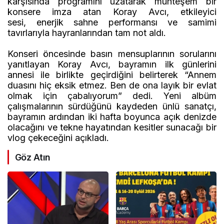
karşısında p
rogramını uzatarak muhteşem
bir
konsere imza atan Koray Avcı,
e
tkileyici
sesi,
enerjik sahne performansı ve samimi
tavırlarıyla hayranlarından tam not aldı.
Konseri öncesinde basın mensuplarının sorularını
yanıtlayan Koray Avcı, bayramın ilk günlerini
annesi ile
birlikte geçirdiğini belirterek “Annem
duasını hiç eksik etmez. Ben de ona layık bir evlat
olmak için çabalıyorum” dedi.
Yeni albüm
çalışmalarının sürdüğünü kaydeden ünlü sanatçı
,
bayramın ardından
iki hafta
boyunca
açık denizde
olacağını
ve tekne hayatından kesitler sunacağı
bir
vlog çekeceğini açıkladı.
Göz Atın