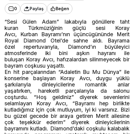
0
Paylaş
Beğen
“Sesi Gülen Adam” lakabıyla gönüllere taht
kuran
Türk
müziğinin güçlü sesi
Koray
Avcı,
Kurban
Bayram
ı
’
n
ın
üçüncü
gününde
Merit
Royal Diamond Otel’de
sahne aldı.
Bayrama
özel
repertuvarıyla
, Diamond’ın büyüleyici
atmosferinde iki bini aşkın hayranı ile
buluşan
Koray Avcı
, hafızalardan silinmeyecek
bir
bayram
coşkusu
yaşattı.
En hit parçalarından
“Adaletin Bu Mu Dünya” ile
konserine
başlayan Koray
Avcı, duygu yüklü
şarkılarıyla dinleyicilerine romantik anlar
yaşatırken, hareketli parçalarıyla da salonu
coşturdu.
“Hoş geldiniz”
diyerek sevenlerini
selamlayan Koray Avcı, “Bayramı hep birlikte
kutladığımız için çok mutluyum, iyi ki varsınız. Bizi
bu güzel gecede bir araya getiren Mer
it ailesine
çok teşekkür ederim” diyerek dinleyicilerinin
bayramını kutladı.
Diamond’daki coşkulu kalabalık