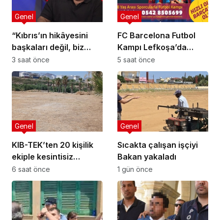
Genel
Genel
“Kıbrıs’ın hikâyesini
FC Barcelona Futbol
başkaları değil, biz
Kampı Lefkoşa’da
anlatmalıyız”
Başlıyor
3 saat önce
5 saat önce
Genel
Genel
KIB-TEK’ten 20 kişilik
Sıcakta çalışan işçiyi
ekiple kesintisiz
Bakan yakaladı
temizlik
6 saat önce
1 gün önce