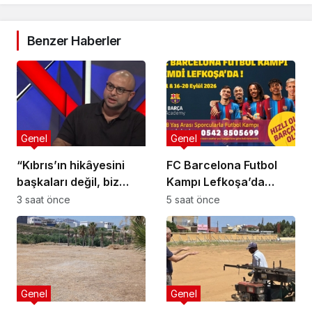
Benzer Haberler
Genel
Genel
“Kıbrıs’ın hikâyesini
FC Barcelona Futbol
başkaları değil, biz
Kampı Lefkoşa’da
anlatmalıyız”
Başlıyor
3 saat önce
5 saat önce
Genel
Genel