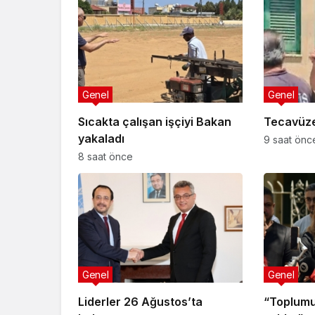
Genel
Genel
Sıcakta çalışan işçiyi Bakan
Tecavüze
yakaladı
9 saat önc
8 saat önce
Genel
Genel
Liderler 26 Ağustos’ta
“Toplumu