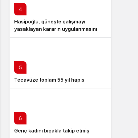
4
Hasipoğlu, güneşte çalışmayı
yasaklayan kararın uygulanmasını
Yeniboğaziçi’nde denetledi
5
Tecavüze toplam 55 yıl hapis
6
Genç kadını bıçakla takip etmiş