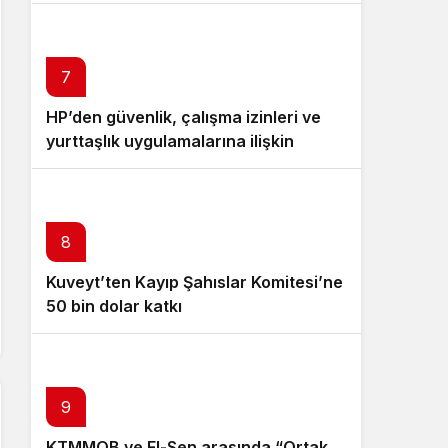
7
HP’den güvenlik, çalışma izinleri ve
yurttaşlık uygulamalarına ilişkin
öneriler
8
Kuveyt’ten Kayıp Şahıslar Komitesi’ne
50 bin dolar katkı
9
KTMMOB ve El-Sen arasında “Ortak