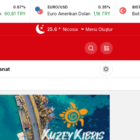
EURO/USD
0.35%
BIST
0.78
Euro Amerikan Doları
1,18 TRY
Bist 100
14.168,35 TR
25.6 °
Nicosia
Menü Oluştur
Sanat
Gündüz Modu
Gündüz modunu seçin.