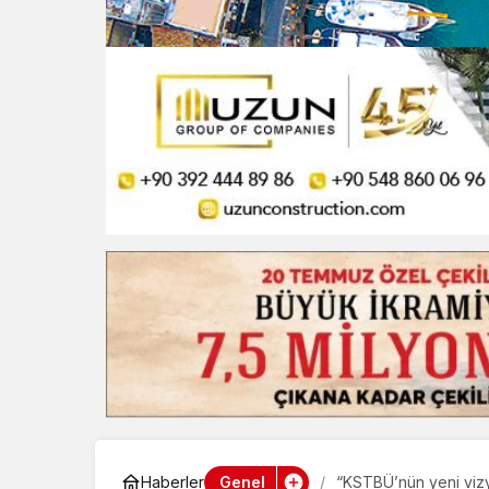
Genel
Haberler
“KSTBÜ’nün yeni viz