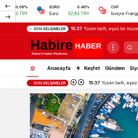
EURO
0.46%
CHF
0.62%
Euro
52,83 TRY
İsviçre Frangı
57,38 TRY
15:37
Yüzen tarih, eşsiz bir müze
SON GELIŞMELER
Anasayfa
Keşfet
Gündem
Siy
15:37
Yüzen tarih, eşsiz
SON GELIŞMELER