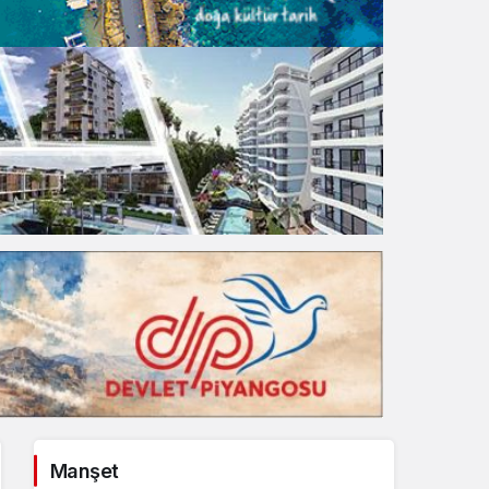
Gece Modu
Gece modunu seçin.
Sistem Modu
Sistem modunu seçin.
Manşet