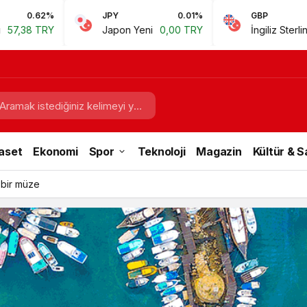
JPY
0.01%
GBP
0.67%
Japon Yeni
0,00 TRY
İngiliz Sterlini
60,81 TRY
aset
Ekonomi
Spor
Teknoloji
Magazin
Kültür & 
 bir müze