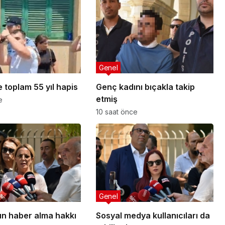
Genel
 toplam 55 yıl hapis
Genç kadını bıçakla takip
etmiş
e
10 saat önce
Genel
n haber alma hakkı
Sosyal medya kullanıcıları da