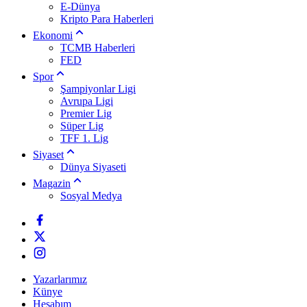
E-Dünya
Kripto Para Haberleri
Ekonomi
TCMB Haberleri
FED
Spor
Şampiyonlar Ligi
Avrupa Ligi
Premier Lig
Süper Lig
TFF 1. Lig
Siyaset
Dünya Siyaseti
Magazin
Sosyal Medya
Yazarlarımız
Künye
Hesabım