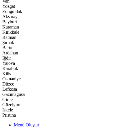
Van
Yozgat
Zonguldak
Aksaray
Bayburt
Karaman
Kırıkkale
Batman
Şırnak
Bartın
Ardahan
Iğdır
Yalova
Karabük
Kilis
Osmaniye
Düzce
Lefkoşa
Gazimağusa
Girne
Güzelyurt
İskele
Pristina
Menü Oluştur