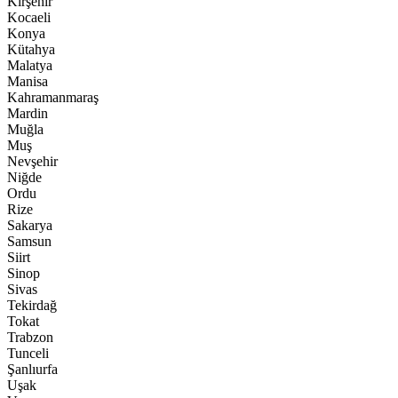
Kırşehir
Kocaeli
Konya
Kütahya
Malatya
Manisa
Kahramanmaraş
Mardin
Muğla
Muş
Nevşehir
Niğde
Ordu
Rize
Sakarya
Samsun
Siirt
Sinop
Sivas
Tekirdağ
Tokat
Trabzon
Tunceli
Şanlıurfa
Uşak