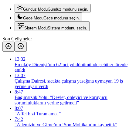
Gündüz Modu
Gündüz modunu seçin.
Gece Modu
Gece modunu seçin.
Sistem Modu
Sistem modunu seçin.
Son Gelişmeler
13:32
Erenköy Direnişi’nin 62’nci yıl dönümünde şehitler törenle
anıldı
13:07
Çalışma Dairesi, sıcakta çalışma yasağına uymayan 19 iş
yerine uyarı verdi
8:47
Bağımsızlık Yolu: “Devlet, önleyici ve koruyucu
sorumluluklarını yerine getirmeli”
8:07
“Affet bizi Turan amca”
7:42
“Ailemizin ve Girne’nin ‘Son Mohikanı’nı kaybettik”