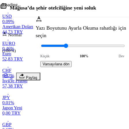
Loading...
Mağusa’da şehir otelciliğine yeni soluk
USD
0.09%
Amerikan Doları
Yazı Boyutunu Ayarla
Okuma rahatlığı için
44,73 TRY
Normal
seçin
EURO
0.46%
(100%)
Euro
Küçük
100%
Dev
52,83 TRY
Varsayılana dön
CHF
0.62%
0
Paylaş
İsviçre Frangı
57,38 TRY
JPY
0.01%
Japon Yeni
0,00 TRY
GBP