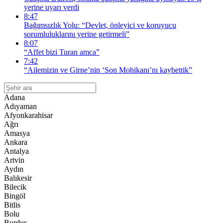
yerine uyarı verdi
8:47
Bağımsızlık Yolu: “Devlet, önleyici ve koruyucu
sorumluluklarını yerine getirmeli”
8:07
“Affet bizi Turan amca”
7:42
“Ailemizin ve Girne’nin ‘Son Mohikanı’nı kaybettik”
Adana
Adıyaman
Afyonkarahisar
Ağrı
Amasya
Ankara
Antalya
Artvin
Aydın
Balıkesir
Bilecik
Bingöl
Bitlis
Bolu
Burdur