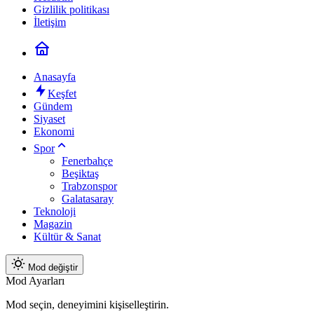
Gizlilik politikası
İletişim
Anasayfa
Keşfet
Gündem
Siyaset
Ekonomi
Spor
Fenerbahçe
Beşiktaş
Trabzonspor
Galatasaray
Teknoloji
Magazin
Kültür & Sanat
Mod değiştir
Mod Ayarları
Mod seçin, deneyimini kişiselleştirin.