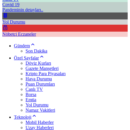
Covid 19
Pandeminin detayları..
Yol Durumu
Nöbetçi Eczaneler
Gündem
Son Dakika
Özel Sayfalar
Döviz Kurları
Gazete Manşetleri
Kripto Para Piyasaları
Hava Durumu
Puan Durumları
Canlı TV
Borsa
Emtia
Yol Durumu
Namaz Vakitleri
Teknoloji
Mobil Haberler
Uzay Haberleri