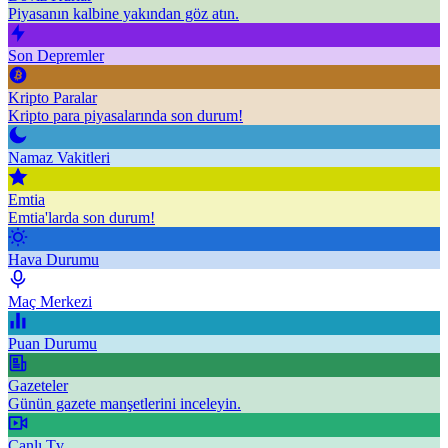
Piyasanın kalbine yakından göz atın.
Son Depremler
Kripto Paralar
Kripto para piyasalarında son durum!
Namaz Vakitleri
Emtia
Emtia'larda son durum!
Hava Durumu
Maç Merkezi
Puan Durumu
Gazeteler
Günün gazete manşetlerini inceleyin.
Canlı Tv