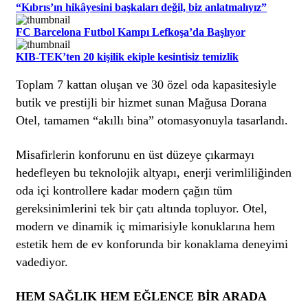
“Kıbrıs’ın hikâyesini başkaları değil, biz anlatmalıyız”
FC Barcelona Futbol Kampı Lefkoşa’da Başlıyor
KIB-TEK’ten 20 kişilik ekiple kesintisiz temizlik
Toplam 7 kattan oluşan ve 30 özel oda kapasitesiyle
butik ve prestijli bir hizmet sunan Mağusa Dorana
Otel, tamamen “akıllı bina” otomasyonuyla tasarlandı.
Misafirlerin konforunu en üst düzeye çıkarmayı
hedefleyen bu teknolojik altyapı, enerji verimliliğinden
oda içi kontrollere kadar modern çağın tüm
gereksinimlerini tek bir çatı altında topluyor. Otel,
modern ve dinamik iç mimarisiyle konuklarına hem
estetik hem de ev konforunda bir konaklama deneyimi
vadediyor.
HEM SAĞLIK HEM EĞLENCE BİR ARADA