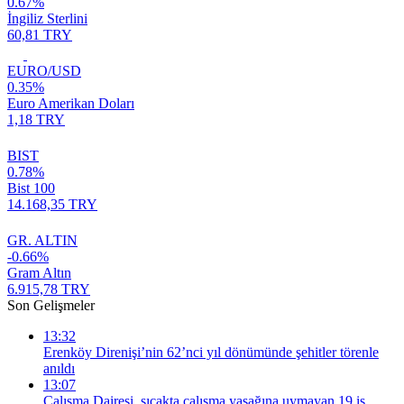
0.67%
İngiliz Sterlini
60,81 TRY
EURO/USD
0.35%
Euro Amerikan Doları
1,18 TRY
BIST
0.78%
Bist 100
14.168,35 TRY
GR. ALTIN
-0.66%
Gram Altın
6.915,78 TRY
Son Gelişmeler
13:32
Erenköy Direnişi’nin 62’nci yıl dönümünde şehitler törenle
anıldı
13:07
Çalışma Dairesi, sıcakta çalışma yasağına uymayan 19 iş