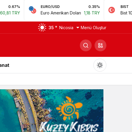
EURO/USD
0.35%
BIST
0.78%
Euro Amerikan Doları
1,18 TRY
Bist 100
14.168,35 TRY
35 °
Nicosia
Menü Oluştur
Sanat
Gündüz Modu
Gündüz modunu seçin.