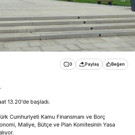
0
Paylaş
Beğen
.
aat 13.20’de başladı.
Türk Cumhuriyeti Kamu Finansmanı ve Borç
konomi, Maliye, Bütçe ve Plan Komitesinin Yasa
lıyor.