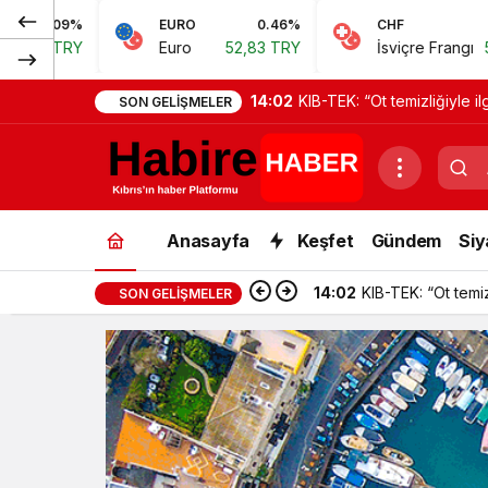
EURO
0.46%
CHF
0.62%
Euro
52,83 TRY
İsviçre Frangı
57,38 TRY
14:02
KIB-TEK: “Ot temizliğiyle il
SON GELIŞMELER
Anasayfa
Keşfet
Gündem
Siy
14:02
KIB-TEK: “Ot temizl
SON GELIŞMELER