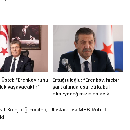
Üstel: “Erenköy ruhu
Ertuğruloğlu: “Erenköy, hiçbir
ek yaşayacaktır”
şart altında esareti kabul
etmeyeceğimizin en açık
kanıtıdır”
yat Koleji öğrencileri, Uluslararası MEB Robot
ldı