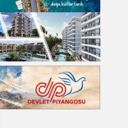
Gece Modu
Gece modunu seçin.
Sistem Modu
Sistem modunu seçin.