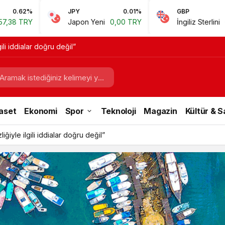
JPY
0.01%
GBP
0.67%
Japon Yeni
0,00 TRY
İngiliz Sterlini
60,81 TRY
gili iddialar doğru değil”
aset
Ekonomi
Spor
Teknoloji
Magazin
Kültür & 
iğiyle ilgili iddialar doğru değil”