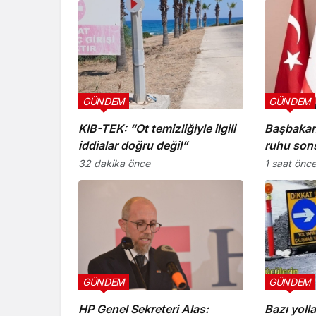
GÜNDEM
GÜNDEM
KIB-TEK: “Ot temizliğiyle ilgili
Başbakan
iddialar doğru değil”
ruhu son
yaşayacak
32 dakika önce
1 saat önc
GÜNDEM
GÜNDEM
HP Genel Sekreteri Alas:
Bazı yoll