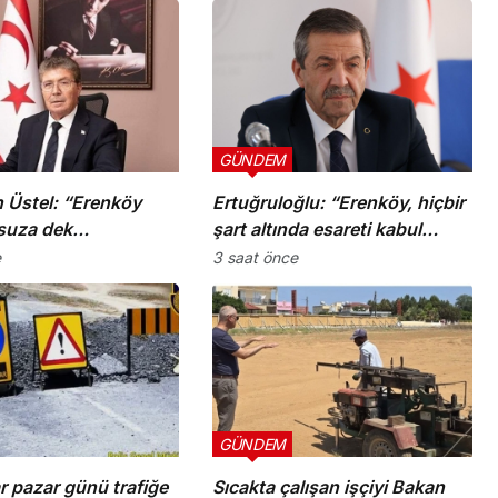
GÜNDEM
 Üstel: “Erenköy
Ertuğruloğlu: “Erenköy, hiçbir
suza dek
şart altında esareti kabul
tır”
etmeyeceğimizin en açık
e
3 saat önce
kanıtıdır”
GÜNDEM
ar pazar günü trafiğe
Sıcakta çalışan işçiyi Bakan