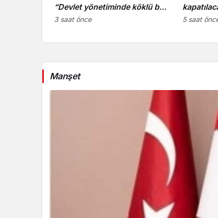
“Devlet yönetiminde köklü bir
kapatılac
zihniyet değişimine ihtiyaç
3 saat önce
5 saat önc
var”
Manşet