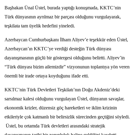
Başbakan Ünal Üstel, burada yaptığı konuşmada, KKTC’nin
Türk dünyasının ayrılmaz bir parçası olduğunu vurgulayarak,
teşkilata tam üyelik hedefini yineledi.
Azerbaycan Cumhurbaşkanı İlham Aliyev’e teşekkür eden Üstel,
Azerbaycan’ın KKTC’ye verdiği desteğin Türk dünyası
dayanışmasının güçlü bir göstergesi olduğunu belirtti. Aliyev’in
“Türk dünyası bizim ailemizdir” vizyonunun toplantıya yön veren
önemli bir irade ortaya koyduğunu ifade etti.
KKTC’nin Türk Devletleri Teşkilatı’nın Doğu Akdeniz’deki
sarsılmaz kalesi olduğunu vurgulayan Üstel, dünyanın savaşlar,
ekonomik krizler, düzensiz göç hareketleri ve iklim krizinin
etkileriyle çok katmanlı bir belirsizlik sürecinden geçtiğini söyledi.
Üstel, bu ortamda Türk devletleri arasındaki stratejik
dayanışmanın tarihi bir zorunluluk haline geldiğini kaydetti.