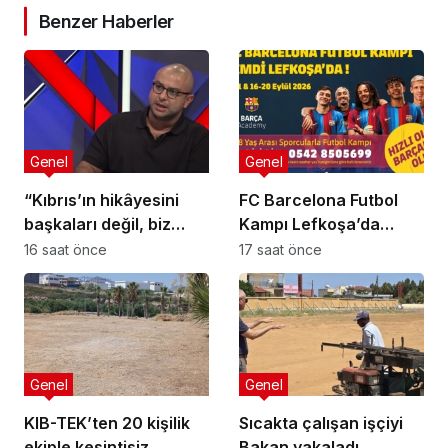
Benzer Haberler
Genel
Genel
“Kıbrıs’ın hikâyesini
FC Barcelona Futbol
başkaları değil, biz
Kampı Lefkoşa’da
anlatmalıyız”
Başlıyor
16 saat önce
17 saat önce
Genel
Genel
KIB-TEK’ten 20 kişilik
Sıcakta çalışan işçiyi
ekiple kesintisiz
Bakan yakaladı