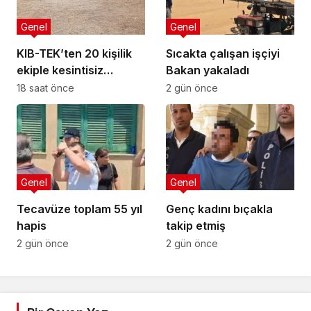
Genel
Genel
KIB-TEK’ten 20 kişilik
Sıcakta çalışan işçiyi
ekiple kesintisiz
Bakan yakaladı
temizlik
18 saat önce
2 gün önce
Genel
Genel
Tecavüze toplam 55 yıl
Genç kadını bıçakla
hapis
takip etmiş
2 gün önce
2 gün önce