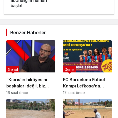
aboneliğini hemen
başlat.
Benzer Haberler
Genel
Genel
“Kıbrıs’ın hikâyesini
FC Barcelona Futbol
başkaları değil, biz
Kampı Lefkoşa’da
anlatmalıyız”
Başlıyor
16 saat önce
17 saat önce