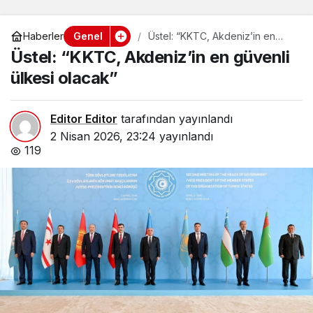
Genel
Haberler
Üstel: “KKTC, Akdeniz’in en
güvenli ülkesi olacak”
Üstel: “KKTC, Akdeniz’in en güvenli
ülkesi olacak”
Editor Editor
tarafından yayınlandı
2 Nisan 2026, 23:24
yayınlandı
119