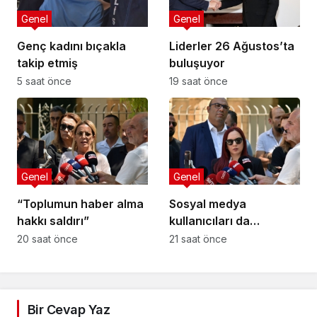
Genel
Genel
Genç kadını bıçakla
Liderler 26 Ağustos’ta
takip etmiş
buluşuyor
5 saat önce
19 saat önce
Genel
Genel
“Toplumun haber alma
Sosyal medya
hakkı saldırı”
kullanıcıları da
tehlikede
20 saat önce
21 saat önce
Bir Cevap Yaz