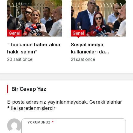
Genel
Genel
“Toplumun haber alma
Sosyal medya
hakkı saldırı”
kullanıcıları da
tehlikede
20 saat önce
21 saat önce
Bir Cevap Yaz
E-posta adresiniz yayınlanmayacak.
Gerekli alanlar
*
ile işaretlenmişlerdir
YORUMUNUZ
*