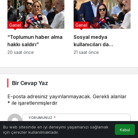
Genel
Genel
“Toplumun haber alma
Sosyal medya
hakkı saldırı”
kullanıcıları da
tehlikede
20 saat önce
21 saat önce
Bir Cevap Yaz
E-posta adresiniz yayınlanmayacak.
Gerekli alanlar
*
ile işaretlenmişlerdir
YORUMUNUZ
*
Bu web sitesinde en iyi deneyimi yaşamanızı sağlamak
Kabul
için çerezler kullanılmaktadır.
Anasayfa
Akış
Hesabım