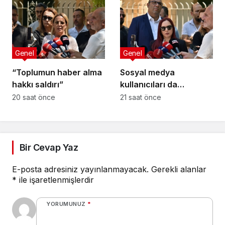
Genel
Genel
“Toplumun haber alma
Sosyal medya
hakkı saldırı”
kullanıcıları da
tehlikede
20 saat önce
21 saat önce
Bir Cevap Yaz
E-posta adresiniz yayınlanmayacak.
Gerekli alanlar
*
ile işaretlenmişlerdir
YORUMUNUZ
*