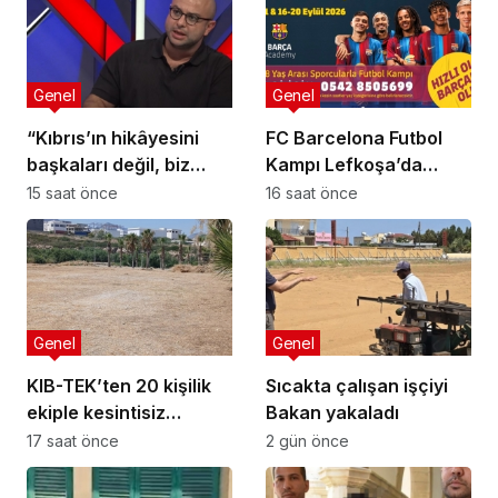
Genel
Genel
“Kıbrıs’ın hikâyesini
FC Barcelona Futbol
başkaları değil, biz
Kampı Lefkoşa’da
anlatmalıyız”
Başlıyor
15 saat önce
16 saat önce
Genel
Genel
KIB-TEK’ten 20 kişilik
Sıcakta çalışan işçiyi
ekiple kesintisiz
Bakan yakaladı
temizlik
17 saat önce
2 gün önce