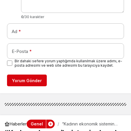
0
/30 karakter
Ad
*
E-Posta
*
Bir dahaki sefere yorum yaptığımda kullanılmak üzere adımı, e-
posta adresimi ve web site adresimi bu tarayıcıya kaydet.
Yorum Gönder
Genel
Haberler
“Kadının ekonomik sistemin
dışında kaldığı bir dünya eksik