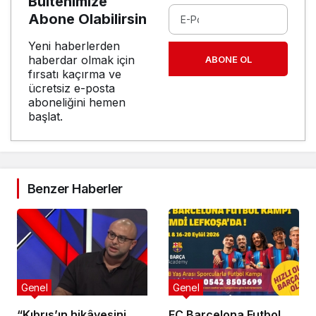
Bültenimize
Abone Olabilirsin
Yeni haberlerden
haberdar olmak için
ABONE OL
fırsatı kaçırma ve
ücretsiz e-posta
aboneliğini hemen
başlat.
Benzer Haberler
Genel
Genel
“Kıbrıs’ın hikâyesini
FC Barcelona Futbol