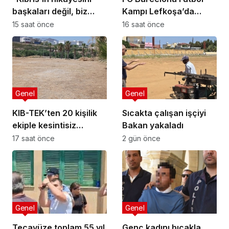
başkaları değil, biz
Kampı Lefkoşa’da
anlatmalıyız”
Başlıyor
15 saat önce
16 saat önce
Genel
Genel
KIB-TEK’ten 20 kişilik
Sıcakta çalışan işçiyi
ekiple kesintisiz
Bakan yakaladı
temizlik
17 saat önce
2 gün önce
Genel
Genel
Tecavüze toplam 55 yıl
Genç kadını bıçakla