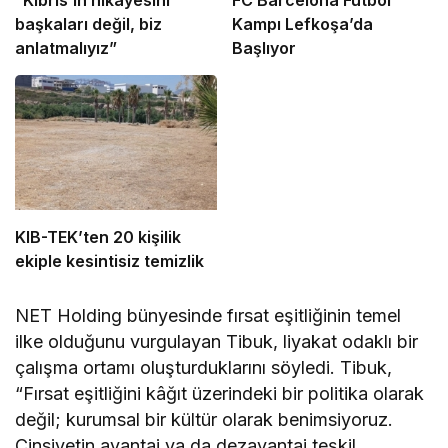
“Kıbrıs’ın hikâyesini
FC Barcelona Futbol
başkaları değil, biz
Kampı Lefkoşa’da
anlatmalıyız”
Başlıyor
KIB-TEK’ten 20 kişilik
ekiple kesintisiz temizlik
NET Holding bünyesinde fırsat eşitliğinin temel
ilke olduğunu vurgulayan Tibuk, liyakat odaklı bir
çalışma ortamı oluşturduklarını söyledi. Tibuk,
“Fırsat eşitliğini kâğıt üzerindeki bir politika olarak
değil; kurumsal bir kültür olarak benimsiyoruz.
Cinsiyetin avantaj ya da dezavantaj teşkil