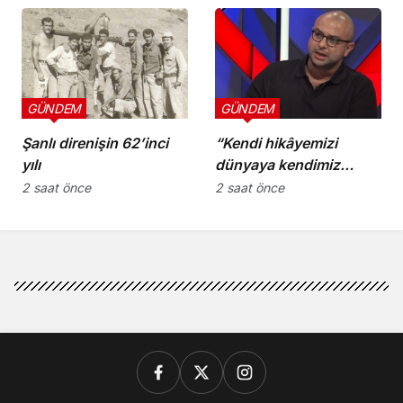
GÜNDEM
GÜNDEM
Şanlı direnişin 62’inci
“Kendi hikâyemizi
yılı
dünyaya kendimiz
anlatmalıyız”
2 saat önce
2 saat önce