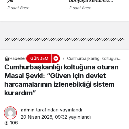
yılı
dünyaya kendimiz
anlatmalıyız”
2 saat önce
2 saat önce
GÜNDEM
Haberler
Cumhurbaşkanlığı koltuğuna
oturan Masal Şevki: “Güven
Cumhurbaşkanlığı koltuğuna oturan
için devlet harcamalarının
izlenebildiği sistem
Masal Şevki: “Güven için devlet
kurardım”
harcamalarının izlenebildiği sistem
kurardım”
admin
tarafından yayınlandı
20 Nisan 2026, 09:32
yayınlandı
106