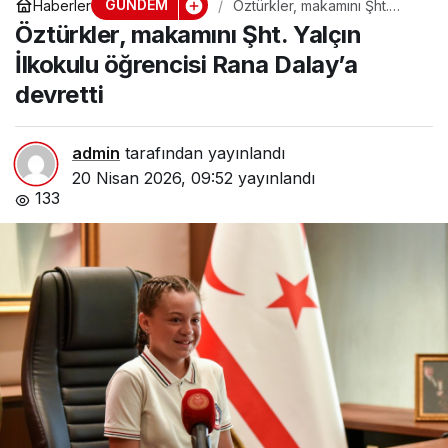
GÜNDEM
Haberler
Öztürkler, makamını Şht.
Yalçın İlkokulu öğrencisi
Öztürkler, makamını Şht. Yalçın
Rana Dalay’a devretti
İlkokulu öğrencisi Rana Dalay’a
devretti
admin
tarafından yayınlandı
20 Nisan 2026, 09:52
yayınlandı
133