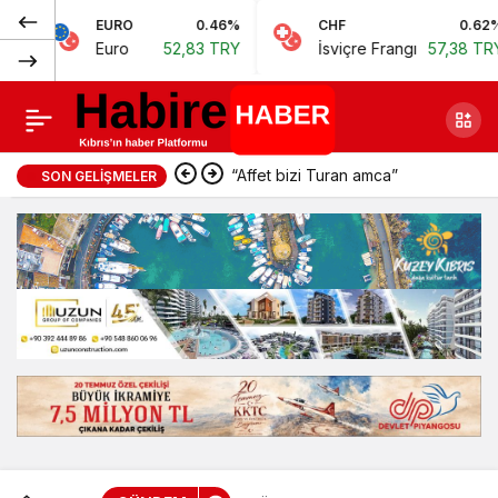
Normal
EURO
0.46%
CHF
0.62%
JP
Cumhurbaşkanlığı
Paylaş
Euro
52,83 TRY
İsviçre Frangı
57,38 TRY
Ja
(100%)
koltuğuna oturan
Masal Şevki: “Güven
“Affet bizi Turan amca”
SON GELIŞMELER
için devlet
harcamalarının
izlenebildiği sistem
kurardım”