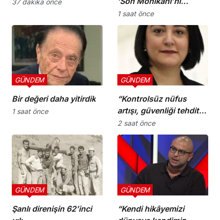
‘Son Mohikanı’nı
37 dakika önce
kaybettik”
1 saat önce
GÜNDEM
GÜNDEM
Bir değeri daha yitirdik
“Kontrolsüz nüfus
artışı, güvenliği tehdit
1 saat önce
ediyor”
2 saat önce
GÜNDEM
GÜNDEM
Şanlı direnişin 62’inci
“Kendi hikâyemizi