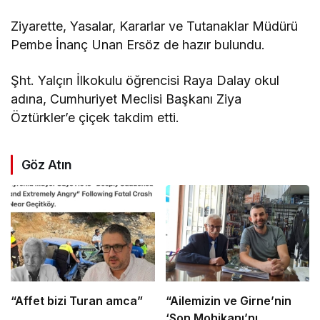
Ziyarette, Yasalar, Kararlar ve Tutanaklar Müdürü
Pembe İnanç Unan Ersöz de hazır bulundu.
Şht. Yalçın İlkokulu öğrencisi Raya Dalay okul
adına, Cumhuriyet Meclisi Başkanı Ziya
Öztürkler’e çiçek takdim etti.
Göz Atın
“Affet bizi Turan amca”
“Ailemizin ve Girne’nin
‘Son Mohikanı’nı