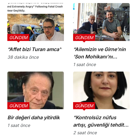
GÜNDEM
GÜNDEM
“Affet bizi Turan amca”
“Ailemizin ve Girne’nin
‘Son Mohikanı’nı
38 dakika önce
kaybettik”
1 saat önce
GÜNDEM
GÜNDEM
Bir değeri daha yitirdik
“Kontrolsüz nüfus
artışı, güvenliği tehdit
1 saat önce
ediyor”
2 saat önce