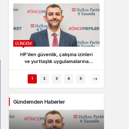
GÜNDEM
GÜNDEM
HP’den güvenlik, çalışma izinleri
Ku
ve yurttaşlık uygulamalarına
Komi
ilişkin öneriler
1
2
3
4
5
Gündemden Haberler