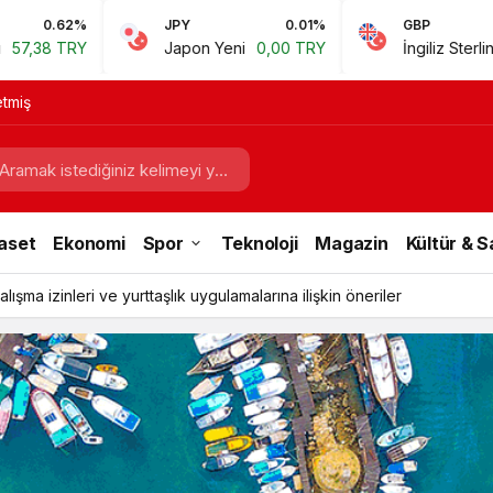
JPY
0.01%
GBP
0.67%
Japon Yeni
0,00 TRY
İngiliz Sterlini
60,81 TRY
etmiş
aset
Ekonomi
Spor
Teknoloji
Magazin
Kültür & 
ışma izinleri ve yurttaşlık uygulamalarına ilişkin öneriler