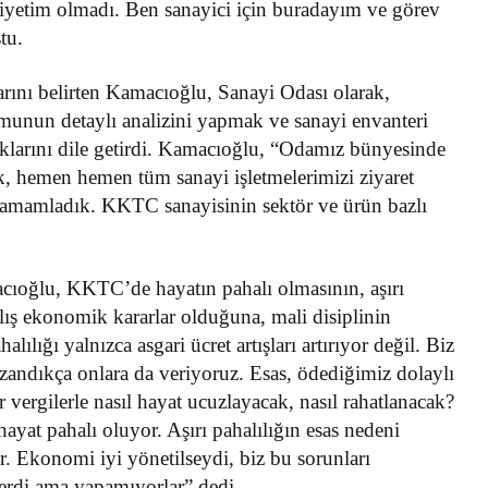
iyetim olmadı. Ben sanayici için buradayım ve görev
tu.
arını belirten Kamacıoğlu, Sanayi Odası olarak,
munun detaylı analizini yapmak ve sanayi envanteri
klarını dile getirdi. Kamacıoğlu, “Odamız bünyesinde
k, hemen hemen tüm sanayi işletmelerimizi ziyaret
ı tamamladık. KKTC sanayisinin sektör ve ürün bazlı
cıoğlu, KKTC’de hayatın pahalı olmasının, aşırı
lış ekonomik kararlar olduğuna, mali disiplinin
ığı yalnızca asgari ücret artışları artırıyor değil. Biz
zandıkça onlara da veriyoruz. Esas, ödediğimiz dolaylı
r vergilerle nasıl hayat ucuzlayacak, nasıl rahatlanacak?
hayat pahalı oluyor. Aşırı pahalılığın esas nedeni
 Ekonomi iyi yönetilseydi, biz bu sorunları
rdi ama yapamıyorlar” dedi.