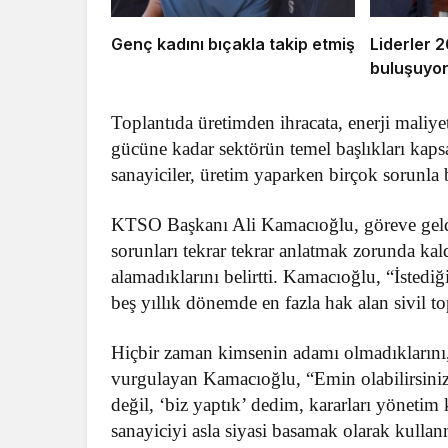
Genç kadını bıçakla takip etmiş
Liderler 
buluşuyo
Toplantıda üretimden ihracata, enerji maliy
gücüne kadar sektörün temel başlıkları kapsa
sanayiciler, üretim yaparken birçok sorunla
KTSO Başkanı Ali Kamacıoğlu, göreve geldik
sorunları tekrar tekrar anlatmak zorunda kald
alamadıklarını belirtti. Kamacıoğlu, “İste
beş yıllık dönemde en fazla hak alan sivil 
Hiçbir zaman kimsenin adamı olmadıklarını, 
vurgulayan Kamacıoğlu, “Emin olabilirsiniz
değil, ‘biz yaptık’ dedim, kararları yönetim
sanayiciyi asla siyasi basamak olarak kull