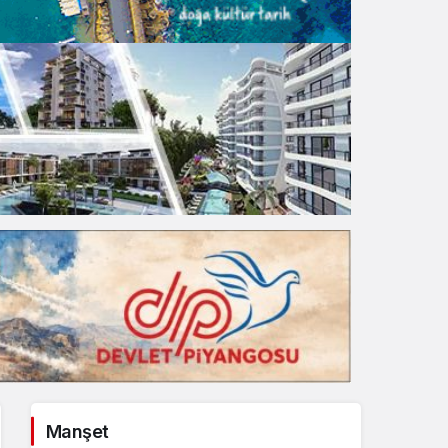
Gece Modu
Gece modunu seçin.
Sistem Modu
Sistem modunu seçin.
Manşet