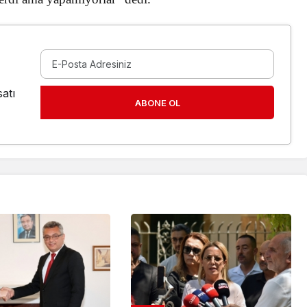
atı
ABONE OL