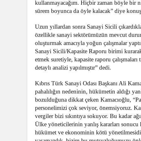
kullanmayacağım. Hiçbir zaman böyle bir n
sürem boyunca da öyle kalacak” diye konuş
Uzun yıllardan sonra Sanayi Sicili çıkardıkl
özellikle sanayi sektörümüzün mevcut duru
oluşturmak amacıyla yoğun çalışmalar yaptı
Sanayi Sicili/Kapasite Raporu birimi kurara
etmek suretiyle, kapasite raporu çalışmalar
detaylı analizi yapılmıştır” dedi.
Kıbrıs Türk Sanayi Odası Başkanı Ali Kama
pahalılığın nedeninin, hükümetin aldığı yan
bozulduğuna dikkat çeken Kamacıoğlu, “Pahalıl
personelimizi çok seviyor, önemsiyoruz. Ka
vergiler bizi sıkıntıya sokuyor. Bu kadar ağı
Ülke yöneticilerinin yanlış kararları sonucu 
hükümet ve ekonominin kötü yönetilmesidir.
yaşamazdık, bizim bu mutsuzluğumuzu önle