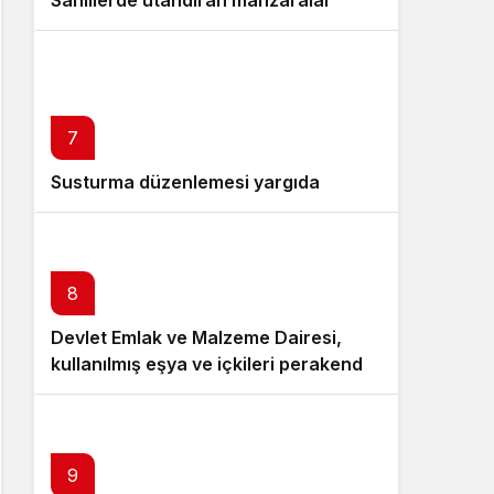
7
Susturma düzenlemesi yargıda
8
Devlet Emlak ve Malzeme Dairesi,
kullanılmış eşya ve içkileri perakende
usulü satışa çıkaracak
9