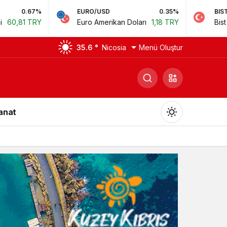
EURO/USD
0.35%
BIST
0.78
Euro Amerikan Doları
1,18 TRY
Bist 100
14.168,35 TR
35.6 °
Nicosia
Menü Oluştur
Sanat
Gündüz Modu
Gündüz modunu seçin.