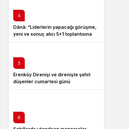
4
Dânâ: “Liderlerin yapacağı görüşme,
yeni ve sonuç alıcı 5+1 toplantısına
hazırlık niteliği taşıyor”
5
Erenköy Direnişi ve direnişte şehit
düşenler cumartesi günü
düzenlenecek törenle anılacak
6
Sahillerde utandıran manzaralar