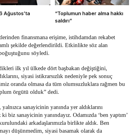
26 Ağustos’ta
“Toplumun haber alma hakkı
r
saldırı”
etlerinden finansmana erişime, istihdamdan rekabet
mlı şekilde değerlendirildi. Etkinlikte söz alan
 boğuştuğunu söyledi.
leri ilk yıl ülkede dört başbakan değiştiğini,
ıklarını, siyasi istikrarsızlık nedeniyle pek sonuç
diğimiz oranda olmasa da tüm olumsuzluklara rağmen bu
toplum örgütü olduk” dedi.
yalnızca sanayicinin yanında yer aldıklarını
 ki biz sanayicinin yanındayız. Odamızda ‘ben yaptım’
 kurulundaki arkadaşlarımızla birlikte aldık. Ben
anmayı düşünmedim, siyasi basamak olarak da