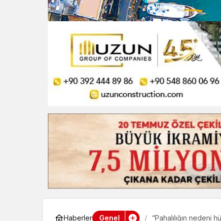
Genel
Haberler
“Pahalılığın nedeni hü