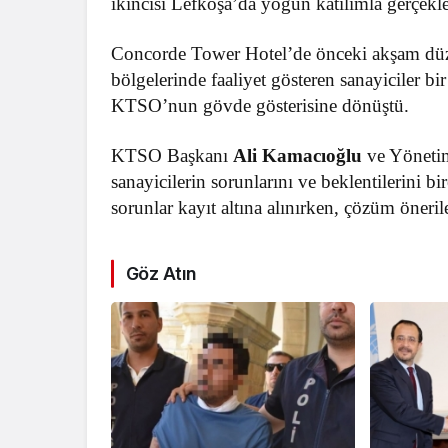
ikincisi Lefkoşa’da yoğun katılımla gerçekleş
Concorde Tower Hotel’de önceki akşam düze
bölgelerinde faaliyet gösteren sanayiciler bi
KTSO’nun gövde gösterisine dönüştü.
KTSO Başkanı
Ali Kamacıoğlu
ve Yönetim
sanayicilerin sorunlarını ve beklentilerini bir
sorunlar kayıt altına alınırken, çözüm önerileri
Göz Atın