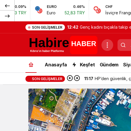
EURO
0.46%
CHF
0.62%
Euro
52,83 TRY
İsviçre Frangı
57,38 TRY
12:42
Genç kadını bıçakla takip 
SON GELIŞMELER
Anasayfa
Keşfet
Gündem
Siy
11:17
HP’den güvenlik, çal
SON GELIŞMELER